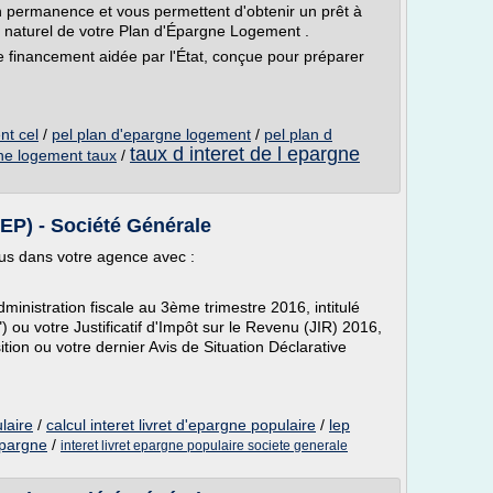
n permanence et vous permettent d'obtenir un prêt à
t naturel de votre Plan d'Épargne Logement .
 financement aidée par l'État, conçue pour préparer
t cel
/
pel plan d'epargne logement
/
pel plan d
taux d interet de l epargne
ne logement taux
/
LEP) - Société Générale
us dans votre agence avec :
dministration fiscale au 3ème trimestre 2016, intitulé
) ou votre Justificatif d'Impôt sur le Revenu (JIR) 2016,
ition ou votre dernier Avis de Situation Déclarative
laire
/
calcul interet livret d'epargne populaire
/
lep
 epargne
/
interet livret epargne populaire societe generale