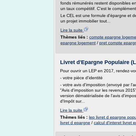
fonds rémunérés restent disponibles e
un taux compétitif. C'est le complémen
Le CEL est une formule d'épargne et de
un projet immobilier tout...
Lire la suite
Thèmes liés :
compte epargne logemen
epargne logement
/
pret compte eparg
Livret d'Epargne Populaire (
Pour ouvrir un LEP en 2017, rendez-vo
- votre pièce d'identité
- votre avis d'imposition (envoyé par l'a
"Avis d'imposition sur les revenus 2015"
version dématérialisée de l'avis d'impos
d'Impôt sur...
Lire la suite
Thèmes liés :
lep livret d epargne popu
livret d epargne
/
calcul d'interet livret