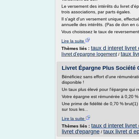
Le versement des intérêts du livret d'
trois associations, par parts égales.
Il s'agit d'un versement unique, effectu
annuelle des intérêts. (Pas de don en c
Vous choisissez le taux de reversement
Lire la suite
taux d interet livre
Thèmes liés :
taux li
livret d'epargne logement
/
Livret Épargne Plus Société 
Bénéficiez sans effort d'une rémunérat
disponible !
Un taux plus élevé pour l'épargne qui r
Votre épargne est rémunérée à 0,20 % b
Une prime de fidélité de 0,70 % brut(1)
sur tous les...
Lire la suite
taux d interet livre
Thèmes liés :
livret d'epargne
taux livret d 
/