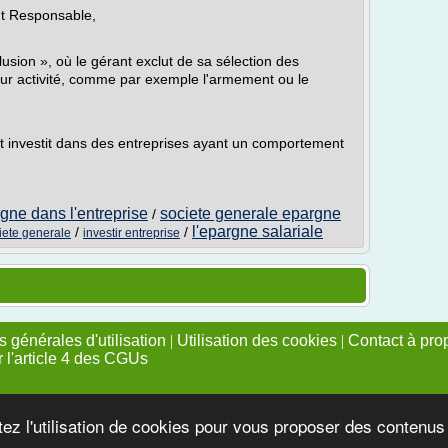
nt Responsable,
lusion », où le gérant exclut de sa sélection des
leur activité, comme par exemple l'armement ou le
t investit dans des entreprises ayant un comportement
gne dans l'entreprise
societe generale epargne
/
l'epargne salariale
/
/
iete generale
investir entreprise
 générales d'utilisation
|
Utilisation des cookies
|
Contact à pro
r l'article 4 des CGUs
tez l'utilisation de cookies pour vous proposer des contenu