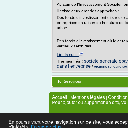
Au sein de l'Investissement Socialeme
il existe deux grandes approches :
Des fonds d'investissement dits « d'exc
entreprises en raison de la nature de 
tabac.
Des fonds d'investissement où le géran
vertueux selon des...
Lire la suite
societe generale epar
Thèmes liés :
dans l entreprise
/
epargne solidaire soc
10 Ressources
Accueil
|
Mentions légales
|
Conditions
Pour ajouter ou supprimer un site, voi
En poursuivant votre navigation sur ce site, vous accep
d'intérêts.
En savoir plus