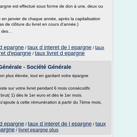
épargne est effectué sous forme de don à une, deux ou
é en janvier de chaque année, après la capitalisation
as de clôture du livret en cours d'année.)
 des...
t d epargne
taux d interet de l epargne
taux
/
/
vret d'epargne
taux livret d epargne
/
Générale - Société Générale
ion plus élevée, tout en gardant votre épargne
este sur votre livret pendant 6 mois consécutifs
rut( 1) dès le 1er euro et dès le 1er mois.
 s'ajoute à cette rémunération à partir du 7ème mois,
t d epargne
taux d interet de l epargne
taux
/
/
epargne
livret epargne plus
/