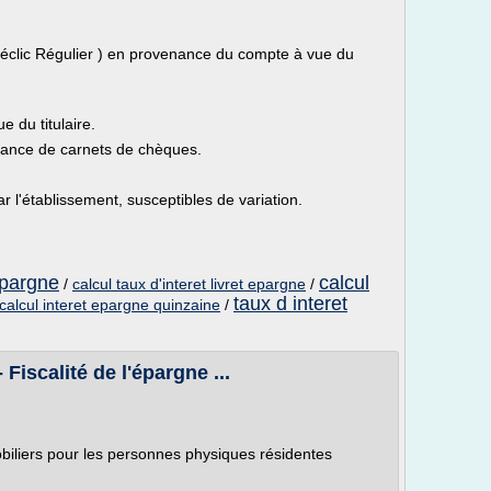
éclic Régulier ) en provenance du compte à vue du
 du titulaire.
vrance de carnets de chèques.
r l'établissement, susceptibles de variation.
epargne
calcul
/
calcul taux d'interet livret epargne
/
taux d interet
calcul interet epargne quinzaine
/
Fiscalité de l'épargne ...
iliers pour les personnes physiques résidentes