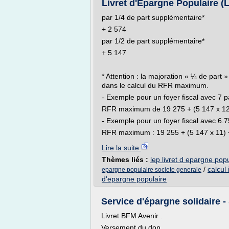
Livret d'Epargne Populaire (
par 1/4 de part supplémentaire*
+ 2 574
par 1/2 de part supplémentaire*
+ 5 147
* Attention : la majoration « ¼ de part 
dans le calcul du RFR maximum.
- Exemple pour un foyer fiscal avec 7 pa
RFR maximum de 19 275 + (5 147 x 1
- Exemple pour un foyer fiscal avec 6.7
RFR maximum : 19 255 + (5 147 x 11) +
Lire la suite
Thèmes liés :
lep livret d epargne pop
/
calcul 
epargne populaire societe generale
d'epargne populaire
Service d'épargne solidaire -
Livret BFM Avenir .
Versement du don