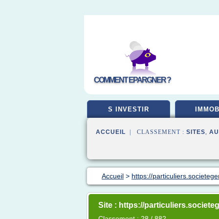
COMMENT EPARGNER ?
S INVESTIR
IMMOB
ACCUEIL
| CLASSEMENT :
SITES
,
AU
Accueil
>
https://particuliers.societege
Site : https://particuliers.societe
Classement : 28 / 882