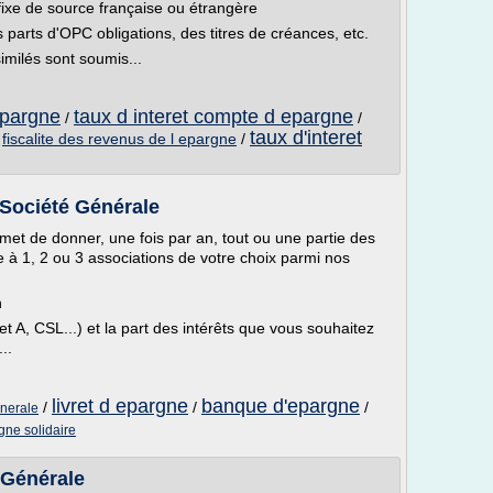
ixe de source française ou étrangère
es parts d'OPC obligations, des titres de créances, etc.
similés sont soumis...
 epargne
taux d interet compte d epargne
/
/
taux d'interet
/
fiscalite des revenus de l epargne
/
 Société Générale
met de donner, une fois par an, tout ou une partie des
ne à 1, 2 ou 3 associations de votre choix parmi nos
n
et A, CSL...) et la part des intérêts que vous souhaitez
..
livret d epargne
banque d'epargne
/
/
/
enerale
gne solidaire
 Générale