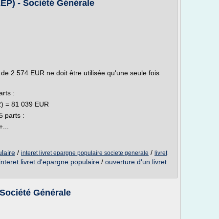
LEP) - Société Générale
» de 2 574 EUR ne doit être utilisée qu'une seule fois
rts :
2) = 81 039 EUR
5 parts :
...
ulaire
/
/
interet livret epargne populaire societe generale
livret
interet livret d'epargne populaire
/
ouverture d'un livret
 Société Générale