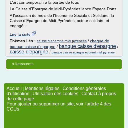
L'art contemporain à la portée de tous
La Caisse d'Epargne de Midi-Pyrénées lance Espace Dons
A l'occasion du mois de l'Economie Sociale et Solidaire, la
Caisse d'Epargne de Midi-Pyrénées, acteur solidaire et
engagé...
Lire la suite
Thèmes liés :
/
cheque de
caisse d epargne midi pyrenees
banque caisse d'epargne
banque caisse d'epargne
/
/
caisse d'epargne
/
banque caisse epargne ecureuil midi pyrenee
9 Ressources
Accueil
|
Mentions légales
|
Conditions générales
d'utilisation
|
Utilisation des cookies
|
Contact à propos
de cette page
Pour ajouter ou supprimer un site, voir l'article 4 des
CGUs