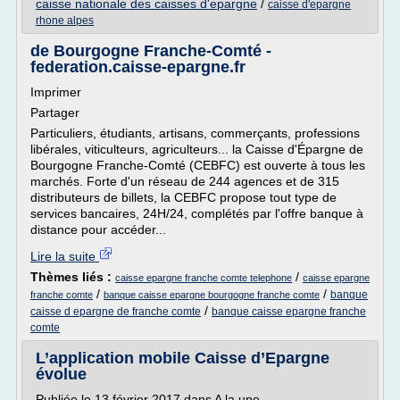
caisse nationale des caisses d'epargne
/
caisse d'epargne
rhone alpes
de Bourgogne Franche-Comté -
federation.caisse-epargne.fr
Imprimer
Partager
Particuliers, étudiants, artisans, commerçants, professions
libérales, viticulteurs, agriculteurs... la Caisse d'Épargne de
Bourgogne Franche-Comté (CEBFC) est ouverte à tous les
marchés. Forte d'un réseau de 244 agences et de 315
distributeurs de billets, la CEBFC propose tout type de
services bancaires, 24H/24, complétés par l'offre banque à
distance pour accéder...
Lire la suite
Thèmes liés :
/
caisse epargne franche comte telephone
caisse epargne
/
/
banque
franche comte
banque caisse epargne bourgogne franche comte
/
caisse d epargne de franche comte
banque caisse epargne franche
comte
L’application mobile Caisse d’Epargne
évolue
Publiée le 13 février 2017 dans A la une