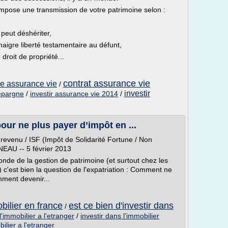
, impose une transmission de votre patrimoine selon :
 peut déshériter,
maigre liberté testamentaire au défunt,
droit de propriété...
contrat assurance vie
e assurance vie
/
investir
epargne
/
investir assurance vie 2014
/
our ne plus payer d’impôt en ...
e revenu / ISF (Impôt de Solidarité Fortune / Non
NEAU -- 5 février 2013
monde de la gestion de patrimoine (et surtout chez les
) c'est bien la question de l'expatriation : Comment ne
ment devenir...
bilier en france
est ce bien d'investir dans
/
'immobilier a l'etranger
/
investir dans l'immobilier
bilier a l'etranger