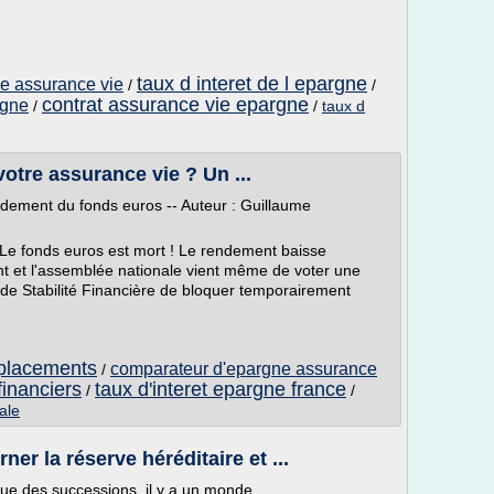
taux d interet de l epargne
e assurance vie
/
/
contrat assurance vie epargne
rgne
/
/
taux d
otre assurance vie ? Un ...
ndement du fonds euros -- Auteur : Guillaume
: Le fonds euros est mort ! Le rendement baisse
t et l'assemblée nationale vient même de voter une
 de Stabilité Financière de bloquer temporairement
 placements
comparateur d'epargne assurance
/
financiers
taux d'interet epargne france
/
/
ale
r la réserve héréditaire et ...
tique des successions, il y a un monde.