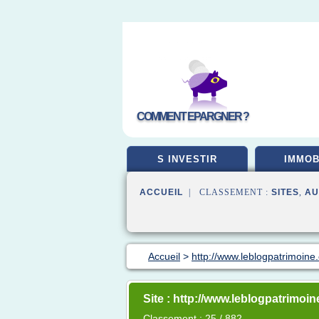
COMMENT EPARGNER ?
S INVESTIR
IMMOB
ACCUEIL
| CLASSEMENT :
SITES
,
AU
Accueil
>
http://www.leblogpatrimoine
Site : http://www.leblogpatrimoi
Classement : 25 / 882