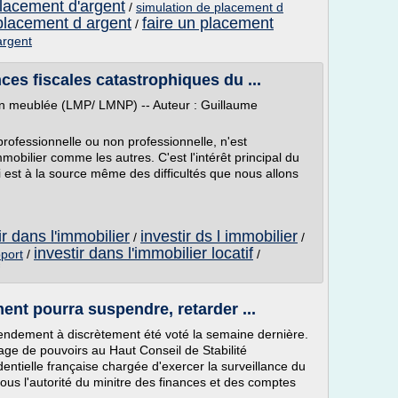
lacement d'argent
/
simulation de placement d
placement d argent
faire un placement
/
argent
es fiscales catastrophiques du ...
ion meublée (LMP/ LMNP) -- Auteur : Guillaume
rofessionnelle ou non professionnelle, n'est
mobilier comme les autres. C'est l'intérêt principal du
i est à la source même des difficultés que nous allons
ir dans l'immobilier
investir ds l immobilier
/
/
investir dans l'immobilier locatif
pport
/
/
ent pourra suspendre, retarder ...
endement à discrètement été voté la semaine dernière.
e de pouvoirs au Haut Conseil de Stabilité
entielle française chargée d'exercer la surveillance du
us l'autorité du minitre des finances et des comptes