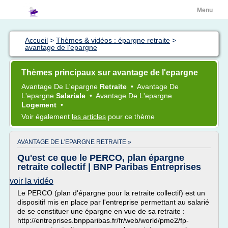
Menu
Accueil
>
Thèmes & vidéos : épargne retraite
>
avantage de l'epargne
Thèmes principaux sur avantage de l'epargne
Avantage
De
L'epargne
Retraite
•
Avantage
De
L'epargne
Salariale
•
Avantage
De
L'epargne
Logement
•
Voir également
les articles
pour ce thème
AVANTAGE DE L'EPARGNE RETRAITE »
Qu'est ce que le PERCO, plan épargne
retraite collectif | BNP Paribas Entreprises
voir la vidéo
Le PERCO (plan d'épargne pour la retraite collectif) est un
dispositif mis en place par l'entreprise permettant au salarié
de se constituer une épargne en vue de sa retraite :
http://entreprises.bnpparibas.fr/fr/web/world/pme2/fp-