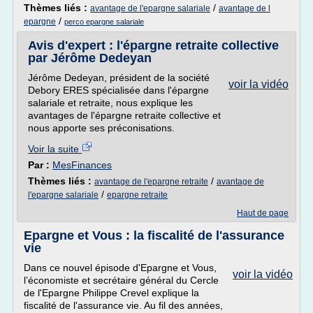
Thèmes liés :
/
avantage de l'epargne salariale
avantage de l
/
epargne
perco epargne salariale
Avis d'expert : l'épargne retraite collective
par Jérôme Dedeyan
Jérôme Dedeyan, président de la société
voir la vidéo
Debory ERES spécialisée dans l'épargne
salariale et retraite, nous explique les
avantages de l'épargne retraite collective et
nous apporte ses préconisations.
Voir la suite
Par :
MesFinances
Thèmes liés :
/
avantage de l'epargne retraite
avantage de
/
l'epargne salariale
epargne retraite
Haut de page
Epargne et Vous : la fiscalité de l'assurance
vie
Dans ce nouvel épisode d'Epargne et Vous,
voir la vidéo
l’économiste et secrétaire général du Cercle
de l'Epargne Philippe Crevel explique la
fiscalité de l'assurance vie. Au fil des années,