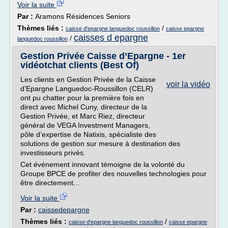
Voir la suite
Par :
Aramons Résidences Seniors
Thèmes liés :
/
caisse d'epargne languedoc roussillon
caisse epargne
caisses d epargne
/
languedoc roussillon
Gestion Privée Caisse d’Epargne - 1er
vidéotchat clients (Best Of)
Les clients en Gestion Privée de la Caisse
voir la vidéo
d’Epargne Languedoc-Roussillon (CELR)
ont pu chatter pour la première fois en
direct avec Michel Cuny, directeur de la
Gestion Privée, et Marc Riez, directeur
général de VEGA Investment Managers,
pôle d’expertise de Natixis, spécialiste des
solutions de gestion sur mesure à destination des
investisseurs privés.
Cet événement innovant témoigne de la volonté du
Groupe BPCE de profiter des nouvelles technologies pour
être directement...
Voir la suite
Par :
caissedepargne
Thèmes liés :
/
caisse d'epargne languedoc roussillon
caisse epargne