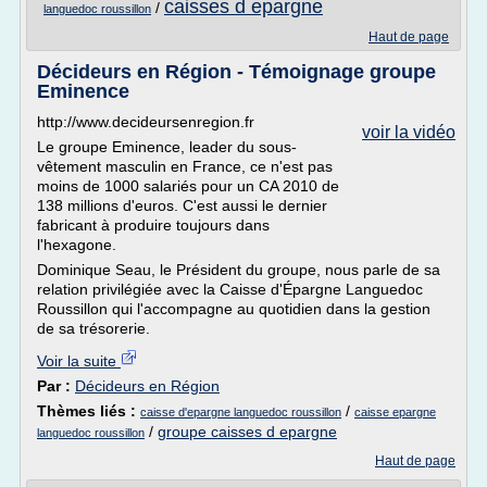
caisses d epargne
/
languedoc roussillon
Haut de page
Décideurs en Région - Témoignage groupe
Eminence
http://www.decideursenregion.fr
voir la vidéo
Le groupe Eminence, leader du sous-
vêtement masculin en France, ce n'est pas
moins de 1000 salariés pour un CA 2010 de
138 millions d'euros. C'est aussi le dernier
fabricant à produire toujours dans
l'hexagone.
Dominique Seau, le Président du groupe, nous parle de sa
relation privilégiée avec la Caisse d'Épargne Languedoc
Roussillon qui l'accompagne au quotidien dans la gestion
de sa trésorerie.
Voir la suite
Par :
Décideurs en Région
Thèmes liés :
/
caisse d'epargne languedoc roussillon
caisse epargne
/
groupe caisses d epargne
languedoc roussillon
Haut de page