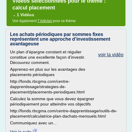
Vidéos sélectionnées pour le thème :
calcul placement
1 Vidéos
→
Voir également
7 Articles
pour ce thème
Les achats périodiques par sommes fixes
représentent une approche d'investissement
avantageuse
Un plan d'épargne constant et régulier
voir la vidéo
constitue une excellente façon d'investir.
Découvrez comment.
Apprenez-en plus sur les avantages des
placements périodiques
http://fonds.rbcgma.com/centre-
dapprentissage/strategies-de-
placement/placements-periodiques.html
Calculez la somme que vous devez épargner
périodiquement pour atteindre vos objectifs
http://fonds.rbcgma.com/centre-dapprentissage/outils-de-
placement/calculatrice-plan-dachats-mensuels.html
Communiquez avec un...
Voir la suite