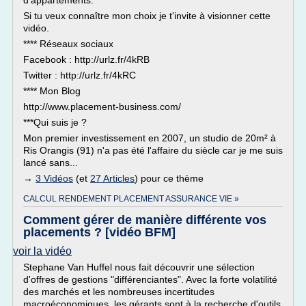
d'appartements.
Si tu veux connaître mon choix je t'invite à visionner cette
vidéo.
**** Réseaux sociaux
Facebook : http://urlz.fr/4kRB
Twitter : http://urlz.fr/4kRC
**** Mon Blog
http://www.placement-business.com/
***Qui suis je ?
Mon premier investissement en 2007, un studio de 20m² à
Ris Orangis (91) n'a pas été l'affaire du siècle car je me suis
lancé sans...
→
3 Vidéos
(et
27 Articles
) pour ce thème
CALCUL RENDEMENT PLACEMENT ASSURANCE VIE »
Comment gérer de manière différente vos
placements ? [vidéo BFM]
voir la vidéo
Stephane Van Huffel nous fait découvrir une sélection
d'offres de gestions "différenciantes". Avec la forte volatilité
des marchés et les nombreuses incertitudes
macroéconomiques, les gérants sont à la recherche d'outils