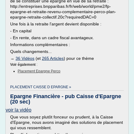
de se constituer une épargne en vue de sa retraite :
http://entreprises.bnpparibas.fr/fr/web/world/pme2/fp-
epargne-et-retraite-revenu-complementaire-perco-plan-
epargne-retraite-collectif.20c?requiredDAC=0
Une fois à la retraite l'argent devient disponible :
- En capital
- En rente, dans un cadre fiscal avantageux.
Informations complémentaires :
Quels changements...
→
36 Vidéos
(et
265 Articles
) pour ce thème
Voir également
:
Placement Epargne Perco
PLACEMENT CAISSE D EPARGNE »
Epargne Financière - pub Caisse d'Epargne
(20 sec)
voir la vidéo
Que vous soyez plutôt fonceur ou prudent, à la Caisse
d'Epargne, nous avons imaginé des solutions de placement
qui vous ressemblent.