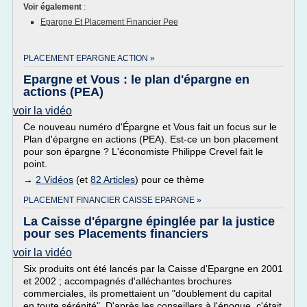
Voir également
:
Epargne Et Placement Financier Pee
PLACEMENT EPARGNE ACTION »
Epargne et Vous : le plan d'épargne en
actions (PEA)
voir la vidéo
Ce nouveau numéro d'Épargne et Vous fait un focus sur le
Plan d'épargne en actions (PEA). Est-ce un bon placement
pour son épargne ? L'économiste Philippe Crevel fait le
point.
→
2 Vidéos
(et
82 Articles
) pour ce thème
PLACEMENT FINANCIER CAISSE EPARGNE »
La Caisse d'épargne épinglée par la justice
pour ses Placements financiers
voir la vidéo
Six produits ont été lancés par la Caisse d'Epargne en 2001
et 2002 ; accompagnés d'alléchantes brochures
commerciales, ils promettaient un "doublement du capital
en toute sérénité". D'après les conseillers à l'époque, c'était