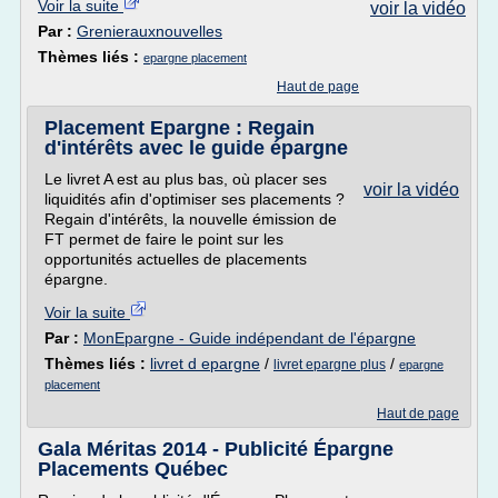
Voir la suite
voir la vidéo
Par :
Grenierauxnouvelles
Thèmes liés :
epargne placement
Haut de page
Placement Epargne : Regain
d'intérêts avec le guide épargne
Le livret A est au plus bas, où placer ses
voir la vidéo
liquidités afin d'optimiser ses placements ?
Regain d'intérêts, la nouvelle émission de
FT permet de faire le point sur les
opportunités actuelles de placements
épargne.
Voir la suite
Par :
MonEpargne - Guide indépendant de l'épargne
Thèmes liés :
livret d epargne
/
/
livret epargne plus
epargne
placement
Haut de page
Gala Méritas 2014 - Publicité Épargne
Placements Québec