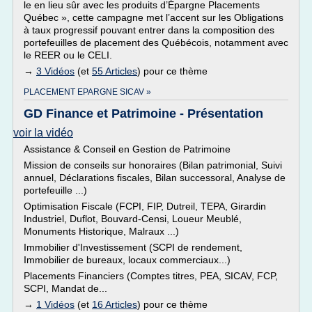
le en lieu sûr avec les produits d’Épargne Placements
Québec », cette campagne met l’accent sur les Obligations
à taux progressif pouvant entrer dans la composition des
portefeuilles de placement des Québécois, notamment avec
le REER ou le CELI.
→
3 Vidéos
(et
55 Articles
) pour ce thème
PLACEMENT EPARGNE SICAV »
GD Finance et Patrimoine - Présentation
voir la vidéo
Assistance & Conseil en Gestion de Patrimoine
Mission de conseils sur honoraires (Bilan patrimonial, Suivi
annuel, Déclarations fiscales, Bilan successoral, Analyse de
portefeuille ...)
Optimisation Fiscale (FCPI, FIP, Dutreil, TEPA, Girardin
Industriel, Duflot, Bouvard-Censi, Loueur Meublé,
Monuments Historique, Malraux ...)
Immobilier d'Investissement (SCPI de rendement,
Immobilier de bureaux, locaux commerciaux...)
Placements Financiers (Comptes titres, PEA, SICAV, FCP,
SCPI, Mandat de...
→
1 Vidéos
(et
16 Articles
) pour ce thème