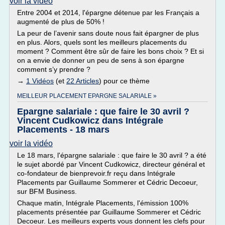
voir la vidéo
Entre 2004 et 2014, l'épargne détenue par les Français a
augmenté de plus de 50% !
La peur de l’avenir sans doute nous fait épargner de plus
en plus. Alors, quels sont les meilleurs placements du
moment ? Comment être sûr de faire les bons choix ? Et si
on a envie de donner un peu de sens à son épargne
comment s’y prendre ?
→
1 Vidéos
(et
22 Articles
) pour ce thème
MEILLEUR PLACEMENT EPARGNE SALARIALE »
Epargne salariale : que faire le 30 avril ?
Vincent Cudkowicz dans Intégrale
Placements - 18 mars
voir la vidéo
Le 18 mars, l'épargne salariale : que faire le 30 avril ? a été
le sujet abordé par Vincent Cudkowicz, directeur général et
co-fondateur de bienprevoir.fr reçu dans Intégrale
Placements par Guillaume Sommerer et Cédric Decoeur,
sur BFM Business.
Chaque matin, Intégrale Placements, l'émission 100%
placements présentée par Guillaume Sommerer et Cédric
Decoeur. Les meilleurs experts vous donnent les clefs pour