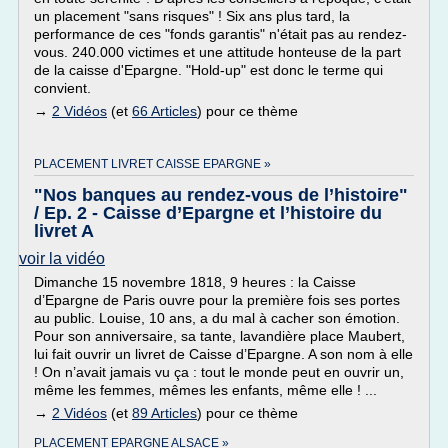
un placement "sans risques" ! Six ans plus tard, la
performance de ces "fonds garantis" n'était pas au rendez-
vous. 240.000 victimes et une attitude honteuse de la part
de la caisse d'Epargne. "Hold-up" est donc le terme qui
convient.
→
2 Vidéos
(et
66 Articles
) pour ce thème
PLACEMENT LIVRET CAISSE EPARGNE »
"Nos banques au rendez-vous de l’histoire"
/ Ep. 2 - Caisse d’Epargne et l’histoire du
livret A
voir la vidéo
Dimanche 15 novembre 1818, 9 heures : la Caisse
d’Epargne de Paris ouvre pour la première fois ses portes
au public. Louise, 10 ans, a du mal à cacher son émotion.
Pour son anniversaire, sa tante, lavandière place Maubert,
lui fait ouvrir un livret de Caisse d’Epargne. A son nom à elle
! On n’avait jamais vu ça : tout le monde peut en ouvrir un,
même les femmes, mêmes les enfants, même elle ! ...
→
2 Vidéos
(et
89 Articles
) pour ce thème
PLACEMENT EPARGNE ALSACE »