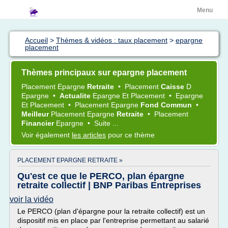
Menu
Accueil
>
Thèmes & vidéos : taux placement
>
epargne
placement
Thèmes principaux sur epargne placement
Placement Epargne
Retraite
•
Placement
Caisse
D
Epargne
•
Actualite
Epargne
Et
Placement
•
Epargne
Et
Placement
•
Placement Epargne
Fond Commun
•
Meilleur
Placement Epargne
Retraite
•
Placement
Financier
Epargne
•
Suite ...
Voir également
les articles
pour ce thème
PLACEMENT EPARGNE RETRAITE »
Qu'est ce que le PERCO, plan épargne
retraite collectif | BNP Paribas Entreprises
voir la vidéo
Le PERCO (plan d'épargne pour la retraite collectif) est un
dispositif mis en place par l'entreprise permettant au salarié