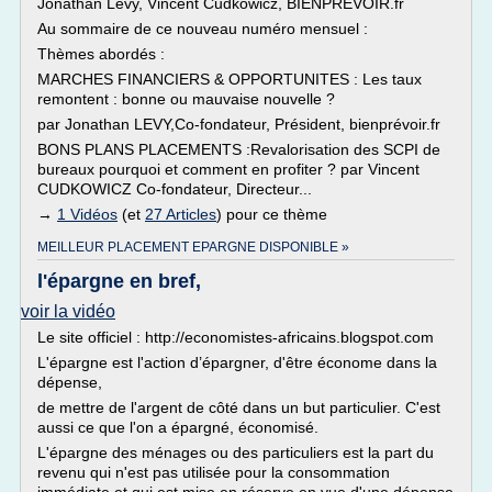
Jonathan Levy, Vincent Cudkowicz, BIENPREVOIR.fr
Au sommaire de ce nouveau numéro mensuel :
Thèmes abordés :
MARCHES FINANCIERS & OPPORTUNITES : Les taux
remontent : bonne ou mauvaise nouvelle ?
par Jonathan LEVY,Co-fondateur, Président, bienprévoir.fr
BONS PLANS PLACEMENTS :Revalorisation des SCPI de
bureaux pourquoi et comment en profiter ? par Vincent
CUDKOWICZ Co-fondateur, Directeur...
→
1 Vidéos
(et
27 Articles
) pour ce thème
MEILLEUR PLACEMENT EPARGNE DISPONIBLE »
l'épargne en bref,
voir la vidéo
Le site officiel : http://economistes-africains.blogspot.com
L'épargne est l'action d’épargner, d'être économe dans la
dépense,
de mettre de l'argent de côté dans un but particulier. C'est
aussi ce que l'on a épargné, économisé.
L'épargne des ménages ou des particuliers est la part du
revenu qui n'est pas utilisée pour la consommation