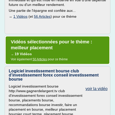
immédiate et qui est mise en réserve en vue d'une dépense
future ou d'un meilleur rendement.
Une partie de l'épargne est confiée aux...
→
1 Vidéos
(et
56 Articles
) pour ce thème
Vidéos sélectionnées pour le thème :
meilleur placement
19 Vidéos
→
Voir également
50 Articles
pour ce thème
Logiciel investissement bourse club
d'investissement forex conseil investissement
bourse
Logiciel investissement bourse
voir la vidéo
http://www.gagnerdelargent.tv club
d'investissement forex conseil investissement
bourse, placements bourse,
recommandations bourse investir, faire un
placement en bourse, meilleur placement
boursier court terme, placement bourse,