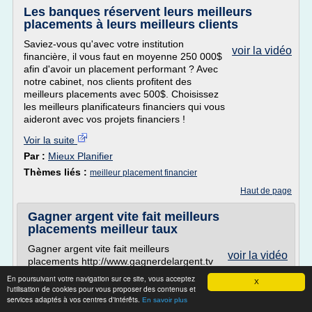
Les banques réservent leurs meilleurs
placements à leurs meilleurs clients
Saviez-vous qu'avec votre institution
voir la vidéo
financière, il vous faut en moyenne 250 000$
afin d'avoir un placement performant ? Avec
notre cabinet, nos clients profitent des
meilleurs placements avec 500$. Choisissez
les meilleurs planificateurs financiers qui vous
aideront avec vos projets financiers !
Voir la suite
Par :
Mieux Planifier
Thèmes liés :
meilleur placement financier
Haut de page
Gagner argent vite fait meilleurs
placements meilleur taux
Gagner argent vite fait meilleurs
voir la vidéo
placements http://www.gagnerdelargent.tv
meilleur taux, trading depot, robot trader
En poursuivant votre navigation sur ce site, vous acceptez
X
action, jeux a gagner des cadeaux, youtube
l'utilisation de cookies pour vous proposer des contenus et
comment faire de l'argent, besoin de faire
services adaptés à vos centres d'intérêts.
En savoir plus
de l'argent, gagne des cadeaux, le guide