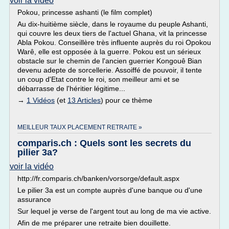
voir la vidéo
Pokou, princesse ashanti (le film complet)
Au dix-huitième siècle, dans le royaume du peuple Ashanti,
qui couvre les deux tiers de l'actuel Ghana, vit la princesse
Abla Pokou. Conseillère très influente auprès du roi Opokou
Warê, elle est opposée à la guerre. Pokou est un sérieux
obstacle sur le chemin de l'ancien guerrier Kongouê Bian
devenu adepte de sorcellerie. Assoiffé de pouvoir, il tente
un coup d'Etat contre le roi, son meilleur ami et se
débarrasse de l'héritier légitime...
→
1 Vidéos
(et
13 Articles
) pour ce thème
MEILLEUR TAUX PLACEMENT RETRAITE »
comparis.ch : Quels sont les secrets du
pilier 3a?
voir la vidéo
http://fr.comparis.ch/banken/vorsorge/default.aspx
Le pilier 3a est un compte auprès d'une banque ou d'une
assurance
Sur lequel je verse de l'argent tout au long de ma vie active.
Afin de me préparer une retraite bien douillette.