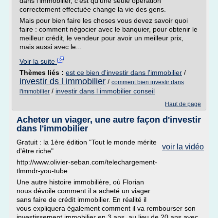
dans l'immobilier, c'est qu'une seule opération
correctement effectuée change la vie des gens.
Mais pour bien faire les choses vous devez savoir quoi
faire : comment négocier avec le banquier, pour obtenir le
meilleur crédit, le vendeur pour avoir un meilleur prix,
mais aussi avec le...
Voir la suite
Thèmes liés :
est ce bien d'investir dans l'immobilier
/
investir ds l immobilier
/
comment bien investir dans
/
investir dans l immobilier conseil
l'immobilier
Haut de page
Acheter un viager, une autre façon d'investir
dans l'immobilier
Gratuit : la 1ère édition "Tout le monde mérite
voir la vidéo
d'être riche"
http://www.olivier-seban.com/telechargement-
tlmmdr-you-tube
Une autre histoire immobilière, où Florian
nous dévoile comment il a acheté un viager
sans faire de crédit immobilier. En réalité il
vous expliquera également comment il va rembourser son
investissement immobilier en 3 ans, au lieu de 20 ans avec