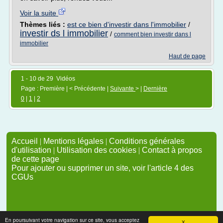
Voir la suite
Thèmes liés :
est ce bien d'investir dans l'immobilier
/
investir ds l immobilier
/
comment bien investir dans l
immobilier
Haut de page
1 - 10 de 29 Vidéos
Page : Première | < Précédente |
Suivante
> |
Dernière
0
|
1
|
2
Accueil
|
Mentions légales
|
Conditions générales
d'utilisation
|
Utilisation des cookies
|
Contact à propos
de cette page
Pour ajouter ou supprimer un site, voir l'article 4 des
CGUs
En poursuivant votre navigation sur ce site, vous acceptez
X