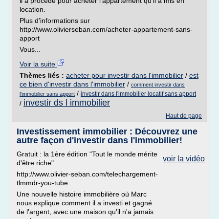
il a procédé pour acheter l'appartement qu'il a mis en
location.
Plus d'informations sur
http://www.olivierseban.com/acheter-appartement-sans-
apport
Vous...
Voir la suite
Thèmes liés :
acheter pour investir dans l'immobilier
/
est
ce bien d'investir dans l'immobilier
/
comment investir dans
/
investir dans l'immobilier locatif sans apport
l'immobilier sans apport
investir ds l immobilier
/
Haut de page
Investissement immobilier : Découvrez une
autre façon d'investir dans l'immobilier!
Gratuit : la 1ère édition "Tout le monde mérite
voir la vidéo
d'être riche"
http://www.olivier-seban.com/telechargement-
tlmmdr-you-tube
Une nouvelle histoire immobilière où Marc
nous explique comment il a investi et gagné
de l'argent, avec une maison qu'il n'a jamais