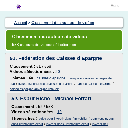
Menu
Accueil
>
Classement des auteurs de vidéos
Classement des auteurs de vidéos
558 auteurs de vidéos sélectionnés
51.
Fédération des Caisses d'Epargne
Classement :
51 / 558
Vidéos sélectionnées :
30
Thèmes liés :
/
caisses d epargne
banque et caisse d epargne de l
/
/
/
etat
caisse nationale des caisses d epargne
banque caisse d'epargne
caisse d'epargne auvergne limousin
52.
Esprit Riche - Michael Ferrari
Classement :
52 / 558
Vidéos sélectionnées :
19
Thèmes liés :
/
guide pour investir dans l'immobilier
comment investir
/
/
dans l'immobilier locatif
investir dans l immobilier locatif
investir ds l