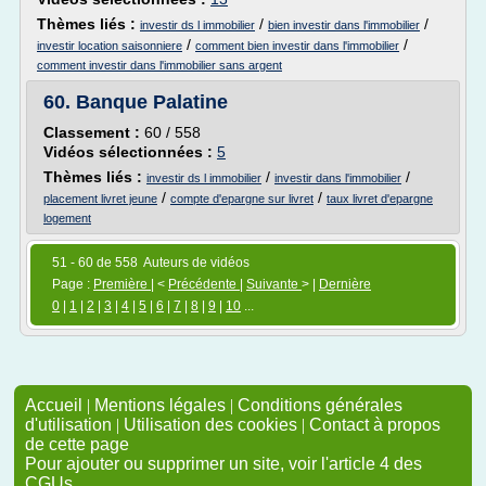
Thèmes liés :
/
/
investir ds l immobilier
bien investir dans l'immobilier
/
/
investir location saisonniere
comment bien investir dans l'immobilier
comment investir dans l'immobilier sans argent
60.
Banque Palatine
Classement :
60 / 558
Vidéos sélectionnées :
5
Thèmes liés :
/
/
investir ds l immobilier
investir dans l'immobilier
/
/
placement livret jeune
compte d'epargne sur livret
taux livret d'epargne
logement
51 - 60 de 558 Auteurs de vidéos
Page :
Première
| <
Précédente
|
Suivante
> |
Dernière
0
|
1
|
2
|
3
|
4
|
5
|
6
|
7
|
8
|
9
|
10
...
Accueil
|
Mentions légales
|
Conditions générales
d'utilisation
|
Utilisation des cookies
|
Contact à propos
de cette page
Pour ajouter ou supprimer un site, voir l'article 4 des
CGUs