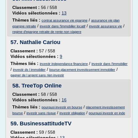
Classement :
56 / 558
Vidéos sélectionnées :
13
Thèmes liés :
/
contrat assurance vie epargne
assurance vie plan
/
/
/
epargne retraite
investir dans l'immobilier locatif
investir assurance vie
regime d'epargne retraite de rente non viagere
57.
Nathalie Cariou
Classement :
57 / 558
Vidéos sélectionnées :
9
Thèmes liés :
/
investir independance financiere
investir dans l'immobilier
/
/
/
investir ds l immobilier
bourse placement investissement immobilier
gagner de l argent sans rien investir
58.
TreeTop Online
Classement :
58 / 558
Vidéos sélectionnées :
16
Thèmes liés :
/
pourquoi investir en bourse
placement investissement
/
/
/
bourse
investir sans risque
investir obligation
pourquoi investir en inde
59.
BusinessattitudeTV
Classement :
59 / 558
Vidéos sélectionnées :
13