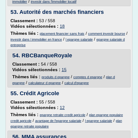
/
immobilier
investir dans l'immobilier locatif
53.
Autorité des marchés financiers
Classement :
53 / 558
Vidéos sélectionnées :
18
Thèmes liés :
/
/
placement financier sans frais
comment investir bourse
/
/
investir dans l immobilier en france
l epargne salariale
epargne salariale d
entreprise
54.
RBCBanqueRoyale
Classement :
54 / 558
Vidéos sélectionnées :
15
Thèmes liés :
/
/
produits d epargne
comptes d epargne
plan d
/
/
epargne
calculateur d epargne
calcul d'epargne
55.
Crédit Agricole
Classement :
55 / 558
Vidéos sélectionnées :
12
Thèmes liés :
/
epargne retraite credit agricole
plan epargne populaire
/
/
/
credit agricole
avantage de l'epargne salariale
l epargne salariale
plan
epargne retraite populaire
56.
MMA assurances