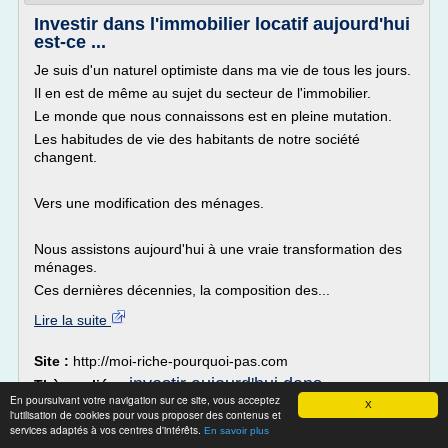
Investir dans l'immobilier locatif aujourd'hui
est-ce ...
Je suis d'un naturel optimiste dans ma vie de tous les jours.
Il en est de même au sujet du secteur de l'immobilier.
Le monde que nous connaissons est en pleine mutation.
Les habitudes de vie des habitants de notre société
changent.
Vers une modification des ménages.
Nous assistons aujourd'hui à une vraie transformation des
ménages.
Ces dernières décennies, la composition des...
Lire la suite
Site :
http://moi-riche-pourquoi-pas.com
investir aujourd'hui dans
Thèmes liés :
En poursuivant votre navigation sur ce site, vous acceptez
l'immobilier
est ce bien d'investir dans
/
X
l'utilisation de cookies pour vous proposer des contenus et
l'immobilier
investir ds l immobilier
/
/
investir dans
services adaptés à vos centres d'intérêts.
En savoir plus
investir dans
l'immobilier locatif sans apport
/