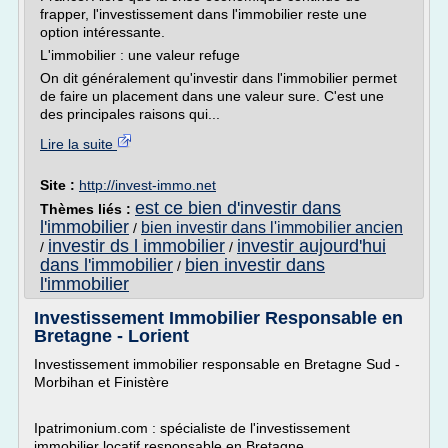
frapper, l'investissement dans l'immobilier reste une
option intéressante.
L'immobilier : une valeur refuge
On dit généralement qu'investir dans l'immobilier permet
de faire un placement dans une valeur sure. C'est une
des principales raisons qui...
Lire la suite
Site :
http://invest-immo.net
est ce bien d'investir dans
Thèmes liés :
l'immobilier
bien investir dans l'immobilier ancien
/
investir ds l immobilier
investir aujourd'hui
/
/
dans l'immobilier
bien investir dans
/
l'immobilier
Investissement Immobilier Responsable en
Bretagne - Lorient
Investissement immobilier responsable en Bretagne Sud -
Morbihan et Finistère
Ipatrimonium.com : spécialiste de l'investissement
immobilier locatif responsable en Bretagne