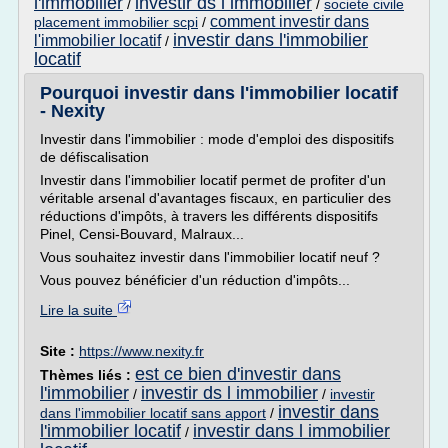
l'immobilier
investir ds l immobilier
/
/
societe civile
comment investir dans
placement immobilier scpi
/
investir dans l'immobilier
l'immobilier locatif
/
locatif
Pourquoi investir dans l'immobilier locatif
- Nexity
Investir dans l'immobilier : mode d'emploi des dispositifs
de défiscalisation
Investir dans l'immobilier locatif permet de profiter d'un
véritable arsenal d'avantages fiscaux, en particulier des
réductions d'impôts, à travers les différents dispositifs
Pinel, Censi-Bouvard, Malraux...
Vous souhaitez investir dans l'immobilier locatif neuf ?
Vous pouvez bénéficier d'un réduction d'impôts...
Lire la suite
Site :
https://www.nexity.fr
est ce bien d'investir dans
Thèmes liés :
l'immobilier
investir ds l immobilier
/
/
investir
investir dans
dans l'immobilier locatif sans apport
/
l'immobilier locatif
investir dans l immobilier
/