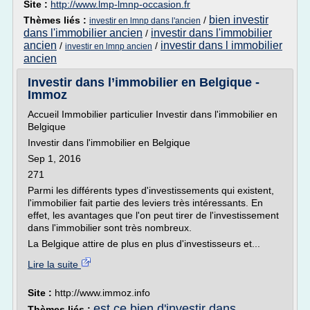
Site :
http://www.lmp-lmnp-occasion.fr
bien investir
Thèmes liés :
/
investir en lmnp dans l'ancien
dans l'immobilier ancien
investir dans l'immobilier
/
ancien
investir dans l immobilier
/
/
investir en lmnp ancien
ancien
Investir dans l’immobilier en Belgique -
Immoz
Accueil Immobilier particulier Investir dans l'immobilier en
Belgique
Investir dans l'immobilier en Belgique
Sep 1, 2016
271
Parmi les différents types d'investissements qui existent,
l'immobilier fait partie des leviers très intéressants. En
effet, les avantages que l'on peut tirer de l'investissement
dans l'immobilier sont très nombreux.
La Belgique attire de plus en plus d'investisseurs et...
Lire la suite
Site :
http://www.immoz.info
est ce bien d'investir dans
Thèmes liés :