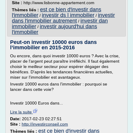
Site :
http://www.lisbonne-appartement.com
est ce bien d'investir dans
Thèmes liés :
l'immobilier
investir ds l immobilier
investir
/
/
dans l'immobilier autrement
investir dan
/
immobilier
investir aujourd'hui dans
/
l'immobilier
Peut-on investir 10000 euros dans
l’immobilier en 2015-2016
Ou encore, dans quoi investir 10000 euros ? Avec la crise,
placer de l'argent peut paraître irréfléchi. Il faut également
choisir le meilleur secteur pour espérer dégager des
bénéfices. D'après les tendances financières actuelles,
miser sur l'immobilier est avantageux.
Investir 10000 euros dans l'immobilier : pourquoi se
lancer dans cette voie?
Investir 10000 Euros dans...
Lire la suite
Date:
2017-02-23 02:27:51
Site :
http://investirconseil.com
est ce bien d'investir dans
Thèmes liés :