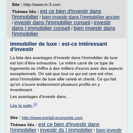
Site :
http://www.m-3.com
est ce bien d'investir dans
Thèmes liés :
l'immobilier
bien investir dans l'immobilier ancien
/
investir dans l'immobilier conseil
investir
/
/
dans l immobilier conseil
bien investir dans
/
l'immobilier
Immobilier de luxe : est-ce intéressant
d'investir
La liste des avantages d'investir dans l'immobilier de luxe
est loin d'être exhaustive. Le mètre carré de ce type de
logements se chiffre à des milliers d'euros avec des aspects
exceptionnels. On sait que tout ce qui est rare est cher,
ainsi l'immobilier de luxe allie rareté et cherté. Ce qui fait
qu'on s'ouvre évidemment plusieurs profits en y
investissant.
Les avantages d'investir dans...
Lire la suite
Site :
http://www.portail-economie.com
est ce bien d'investir dans
Thèmes liés :
l'immobilier
investir ds l immobilier
bien investir
/
/