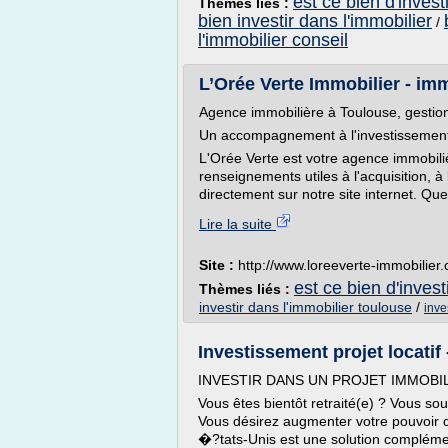
est ce bien d'invest
Thèmes liés :
bien investir dans l'immobilier
/
l'immobilier conseil
L’Orée Verte Immobilier - im
Agence immobilière à Toulouse, gestion 
Un accompagnement à l'investissement
L'Orée Verte est votre agence immobili
renseignements utiles à l'acquisition, à
directement sur notre site internet. Que
Lire la suite
Site :
http://www.loreeverte-immobilier
est ce bien d'invest
Thèmes liés :
investir dans l'immobilier toulouse
/
inve
Investissement projet locatif -
INVESTIR DANS UN PROJET IMMOBI
Vous êtes bientôt retraité(e) ? Vous so
Vous désirez augmenter votre pouvoir d
�?tats-Unis est une solution compléme