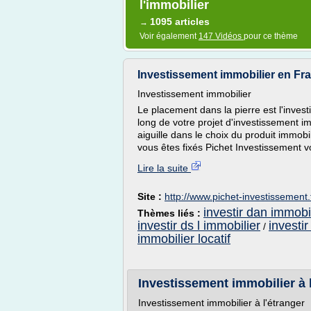
l'immobilier
1095 articles
→
Voir également
147 Vidéos
pour ce thème
Investissement immobilier en Fr
Investissement immobilier
Le placement dans la pierre est l'inves
long de votre projet d'investissement i
aiguille dans le choix du produit immobil
vous êtes fixés Pichet Investissement v
Lire la suite
Site :
http://www.pichet-investissement.
investir dan immobi
Thèmes liés :
investir ds l immobilier
investi
/
immobilier locatif
Investissement immobilier à 
Investissement immobilier à l'étranger