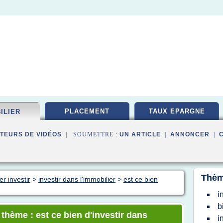
PLACEMENT
TAUX EPARGNE
ILIER
TEURS DE VIDÉOS
| SOUMETTRE :
UN ARTICLE
|
ANNONCER
|
Thèm
r investir
>
investir dans l'immobilier
>
est ce bien
i
b
 thème : est ce bien d'investir dans
i