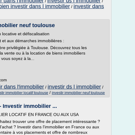
ir dans l'immobilier
investir ds l immobilier
/
/
bien investir dans l immobilier
investir dans
/
mobilier neuf toulouse
locative et défiscalisation
 et aux démarches immobilières :
ère privilégiée à Toulouse. Découvrez tous les
 la vente ou à la location de biens immobiliers
 vous soyez à la...
.com
ir dans l'immobilier
investir ds l immobilier
/
/
/
stir immobilier locatif toulouse
investir immobilier neuf toulouse
 Investir immobilier ...
LIER LOCATIF EN FRANCE OU AUX USA
uhaitez trouver une offre de placement intéressante ?
'achat ? Investir dans l'immobilier en France ou aux
ntaire à vos placements et offre de nombreux