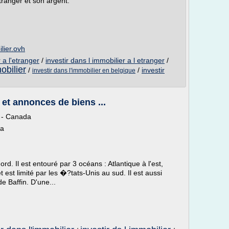
tranger et son argent.
lier.ovh
 a l'etranger
/
investir dans l immobilier a l etranger
/
obilier
/
/
investir
investir dans l'immobilier en belgique
 et annonces de biens ...
s - Canada
da
. Il est entouré par 3 océans : Atlantique à l'est,
t est limité par les �?tats-Unis au sud. Il est aussi
de Baffin. D'une...