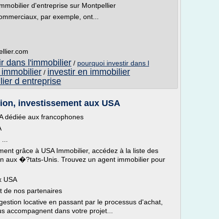
mmobilier d'entreprise sur Montpellier
ommerciaux, par exemple, ont...
llier.com
ir dans l'immobilier
/
pourquoi investir dans l
l immobilier
investir en immobilier
/
lier d entreprise
tion, investissement aux USA
SA dédiée aux francophones
A
...
ent grâce à USA Immobilier, accédez à la liste des
ion aux �?tats-Unis. Trouvez un agent immobilier pour
ux USA
t de nos partenaires
 gestion locative en passant par le processus d'achat,
us accompagnent dans votre projet...