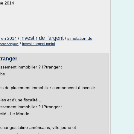
rse 2014
investir de l'argent
er en 2014
/
/
simulation de
/
investir argent metal
gent belgique
tranger
ssement immobilier ? l'?tranger :
ube
iles de placement immobilier commencent à investir
s et d'une fiscalité ...
ssement immobilier ? l'?tranger :
icité - Le Monde
échanges latino-américains, ville jeune et