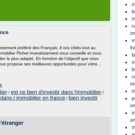
i
b
i
c
ance
im
i
tissement préféré des Français. A vos côtés tout au
fr
mmobilier Pichet Investissement vous conseille et vous
f
ier le plus adapté. En fonction de l'objectif que vous
i
ous propose ses meilleures opportunités pour votre...
b
c
im
fr
i
lier
est ce bien d'investir dans l'immobilier
/
/
r dans l immobilier en france
bien investir
/
p
im
i
en
l'étranger
i
i