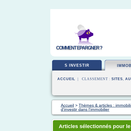
COMMENT EPARGNER ?
S INVESTIR
IMMOB
ACCUEIL
| CLASSEMENT :
SITES
,
AU
Accueil
>
Thèmes & articles : immobilie
d'investir dans l'immobilier
Articles sélectionnés pour le