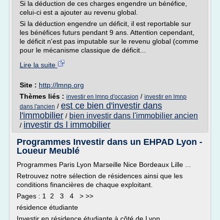
Si la déduction de ces charges engendre un bénéfice,
celui-ci est a ajouter au revenu global.
Si la déduction engendre un déficit, il est reportable sur
les bénéfices futurs pendant 9 ans. Attention cependant,
le déficit n'est pas imputable sur le revenu global (comme
pour le mécanisme classique de déficit...
Lire la suite
Site :
http://lmnp.org
Thèmes liés :
/
investir en lmnp d'occasion
investir en lmnp
est ce bien d'investir dans
/
dans l'ancien
l'immobilier
bien investir dans l'immobilier ancien
/
investir ds l immobilier
/
Programmes Investir dans un EHPAD Lyon -
Loueur Meublé
Programmes Paris Lyon Marseille Nice Bordeaux Lille ...
Retrouvez notre sélection de résidences ainsi que les
conditions financières de chaque exploitant.
Pages : 1 2 3 4 > >>
résidence étudiante
Investir en résidence étudiante à côté de Lyon