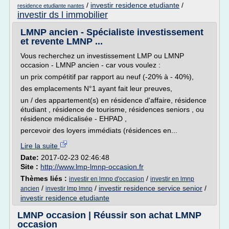
/
investir residence etudiante
/
residence etudiante nantes
investir ds l immobilier
LMNP ancien - Spécialiste investissement
et revente LMNP ...
Vous recherchez un investissement LMP ou LMNP
occasion - LMNP ancien - car vous voulez :
un prix compétitif par rapport au neuf (-20% à - 40%),
des emplacements N°1 ayant fait leur preuves,
un / des appartement(s) en résidence d'affaire, résidence
étudiant , résidence de tourisme, résidences seniors , ou
résidence médicalisée - EHPAD ,
percevoir des loyers immédiats (résidences en...
Lire la suite
Date:
2017-02-23 02:46:48
Site :
http://www.lmp-lmnp-occasion.fr
Thèmes liés :
/
investir en lmnp d'occasion
investir en lmnp
/
/
investir residence service senior
/
ancien
investir lmp lmnp
investir residence etudiante
LMNP occasion | Réussir son achat LMNP
occasion