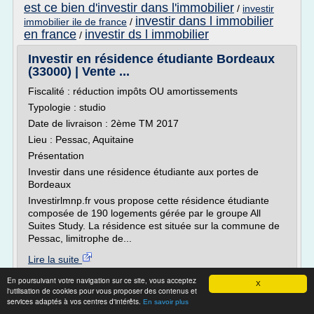
est ce bien d'investir dans l'immobilier
/
investir
investir dans l immobilier
immobilier ile de france
/
en france
investir ds l immobilier
/
Investir en résidence étudiante Bordeaux
(33000) | Vente ...
Fiscalité : réduction impôts OU amortissements
Typologie : studio
Date de livraison : 2ème TM 2017
Lieu : Pessac, Aquitaine
Présentation
Investir dans une résidence étudiante aux portes de
Bordeaux
Investirlmnp.fr vous propose cette résidence étudiante
composée de 190 logements gérée par le groupe All
Suites Study. La résidence est située sur la commune de
Pessac, limitrophe de...
Lire la suite
En poursuivant votre navigation sur ce site, vous acceptez
X
Site :
http://www.investirlmnp.fr
l'utilisation de cookies pour vous proposer des contenus et
services adaptés à vos centres d'intérêts.
En savoir plus
Thèmes liés :
/
investir
investir residence etudiante bordeaux