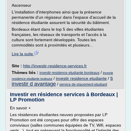
Ascenseur
L'installation d'interphones ainsi que la présence
permanente d'un régisseur dans l'espace d'accueil de la
résidence étudiante assurent la sécurité du bâtiment.
Bordeaux étant dans le top 5 des villes étudiantes
françaises, les réseaux de transports et l'accès à la
culture sont fortement développés. Toutes les
commodités sont à proximités et plusieurs...
Lire la suite
Site :
http://investir-residence-services.fr
Thèmes liés :
/
investir residence etudiante bordeaux
investir
s
/
investir residence etudiante
/
residence etudiante toulouse
investir d avantage
/
service de placement etudiant
Investir en résidence services à Bordeaux |
LP Promotion
En savoir +
Les résidences étudiantes neuves proposées par LP
Promotion ont été conçues pour offrir des espaces
conviviaux (salles communes équipées de TV, Wifi, espaces
verts...), tout en préservant la fonctionnalité et l'intimité des