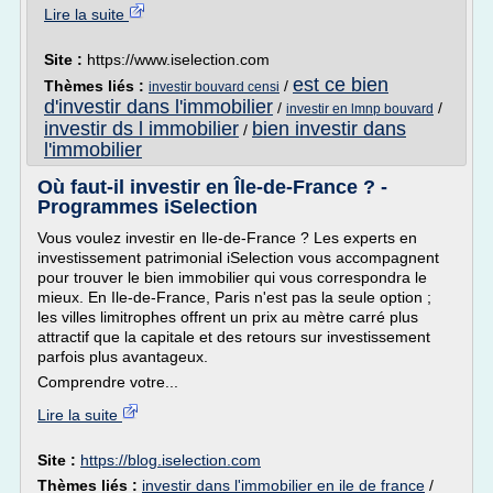
Lire la suite
Site :
https://www.iselection.com
est ce bien
Thèmes liés :
/
investir bouvard censi
d'investir dans l'immobilier
/
/
investir en lmnp bouvard
investir ds l immobilier
bien investir dans
/
l'immobilier
Où faut-il investir en Île-de-France ? -
Programmes iSelection
Vous voulez investir en Ile-de-France ? Les experts en
investissement patrimonial iSelection vous accompagnent
pour trouver le bien immobilier qui vous correspondra le
mieux. En Ile-de-France, Paris n'est pas la seule option ;
les villes limitrophes offrent un prix au mètre carré plus
attractif que la capitale et des retours sur investissement
parfois plus avantageux.
Comprendre votre...
Lire la suite
Site :
https://blog.iselection.com
Thèmes liés :
investir dans l'immobilier en ile de france
/