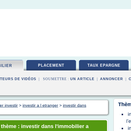
PLACEMENT
TAUX EPARGNE
ILIER
TEURS DE VIDÉOS
| SOUMETTRE :
UN ARTICLE
|
ANNONCER
|
Thèm
r investir
>
investir a l etranger
>
investir dans
i
l'
 thème : investir dans l'immobilier a
i