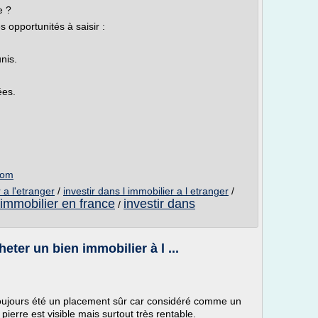
e ?
 opportunités à saisir :
nis.
ées.
com
 a l'etranger
/
investir dans l immobilier a l etranger
/
l immobilier en france
investir dans
/
eter un bien immobilier à l ...
toujours été un placement sûr car considéré comme un
pierre est visible mais surtout très rentable.