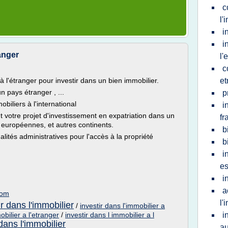
c
l'
i
i
anger
l'
c
 l'étranger pour investir dans un bien immobilier.
et
 pays étranger , ...
p
biliers à l'international
i
 votre projet d'investissement en expatriation dans un
fr
s européennes, et autres continents.
b
malités administratives pour l'accès à la propriété
b
i
e
i
a
com
l'
ir dans l'immobilier
/
investir dans l'immobilier a
bilier a l'etranger
/
investir dans l immobilier a l
i
dans l'immobilier
au