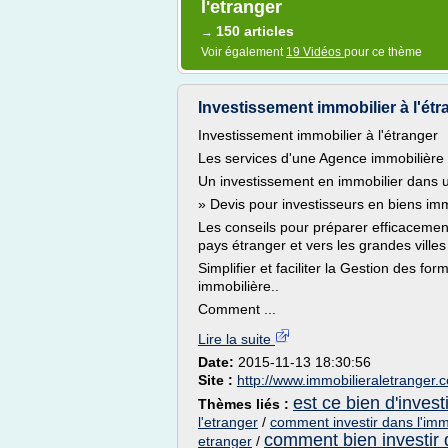
l'etranger
150 articles
→
Voir également
19 Vidéos
pour ce thème
Investissement immobilier à l'étr
Investissement immobilier à l'étranger
Les services d'une Agence immobilière à
Un investissement en immobilier dans un
» Devis pour investisseurs en biens immo
Les conseils pour préparer efficacement
pays étranger et vers les grandes ville
Simplifier et faciliter la Gestion des for
immobilière..
Comment ...
Lire la suite
Date:
2015-11-13 18:30:56
Site :
http://www.immobilieraletranger.
est ce bien d'invest
Thèmes liés :
l'etranger
/
comment investir dans l'immo
comment bien investir 
etranger
/