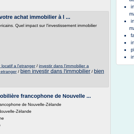
i
m
votre achat immobilier à l ...
i
ricains. Quel impact sur l'investissement immobilier
m
f
i
p
i
 locatif a l'etranger
/
investir dans l'immobilier a
bien investir dans l'immobilier
bien
l etranger
/
/
bilière francophone de Nouvelle ...
rancophone de Nouvelle-Zélande
Nouvelle-Zélande
ne
e