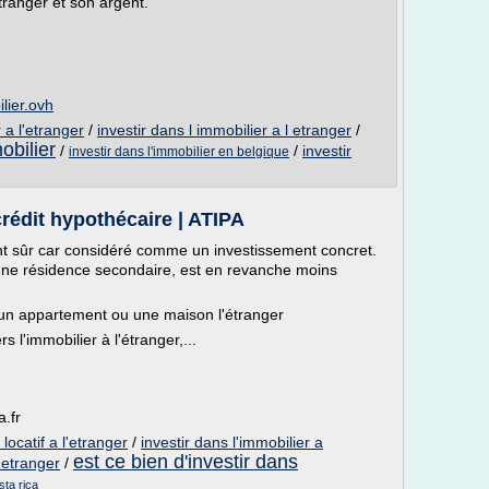
tranger et son argent.
lier.ovh
 a l'etranger
/
investir dans l immobilier a l etranger
/
obilier
/
/
investir
investir dans l'immobilier en belgique
crédit hypothécaire | ATIPA
nt sûr car considéré comme un investissement concret.
s une résidence secondaire, est en revanche moins
 un appartement ou une maison l'étranger
s l'immobilier à l'étranger,...
a.fr
 locatif a l'etranger
/
investir dans l'immobilier a
est ce bien d'investir dans
l etranger
/
sta rica