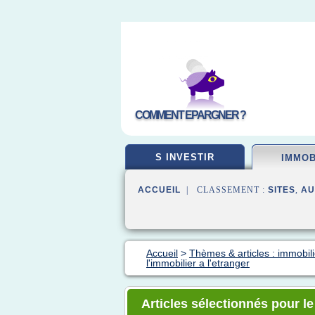
COMMENT EPARGNER ?
S INVESTIR
IMMOB
ACCUEIL
| CLASSEMENT :
SITES
,
AU
Accueil
>
Thèmes & articles : immobilie
l'immobilier a l'etranger
Articles sélectionnés pour le