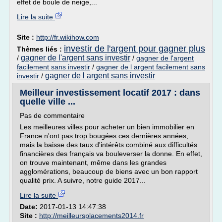
effet de boule de neige,...
Lire la suite
Site :
http://fr.wikihow.com
investir de l'argent pour gagner plus
Thèmes liés :
gagner de l'argent sans investir
/
/
gagner de l'argent
facilement sans investir
/
gagner de l argent facilement sans
gagner de l argent sans investir
investir
/
Meilleur investissement locatif 2017 : dans
quelle ville ...
Pas de commentaire
Les meilleures villes pour acheter un bien immobilier en
France n'ont pas trop bougées ces dernières années,
mais la baisse des taux d'intérêts combiné aux difficultés
financières des français va bouleverser la donne. En effet,
on trouve maintenant, même dans les grandes
agglomérations, beaucoup de biens avec un bon rapport
qualité prix. A suivre, notre guide 2017...
Lire la suite
Date:
2017-01-13 14:47:38
Site :
http://meilleursplacements2014.fr