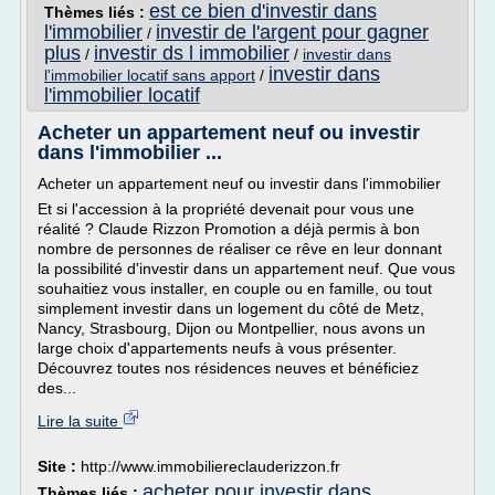
est ce bien d'investir dans
Thèmes liés :
l'immobilier
investir de l'argent pour gagner
/
plus
investir ds l immobilier
/
/
investir dans
investir dans
l'immobilier locatif sans apport
/
l'immobilier locatif
Acheter un appartement neuf ou investir
dans l'immobilier ...
Acheter un appartement neuf ou investir dans l'immobilier
Et si l'accession à la propriété devenait pour vous une
réalité ? Claude Rizzon Promotion a déjà permis à bon
nombre de personnes de réaliser ce rêve en leur donnant
la possibilité d'investir dans un appartement neuf. Que vous
souhaitiez vous installer, en couple ou en famille, ou tout
simplement investir dans un logement du côté de Metz,
Nancy, Strasbourg, Dijon ou Montpellier, nous avons un
large choix d'appartements neufs à vous présenter.
Découvrez toutes nos résidences neuves et bénéficiez
des...
Lire la suite
Site :
http://www.immobiliereclauderizzon.fr
acheter pour investir dans
Thèmes liés :