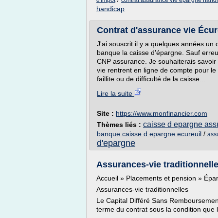
d'impot
contrat assurance vie epargne hand
handicap
Contrat d'assurance vie Écur
J'ai souscrit il y a quelques années u
banque la caisse d'épargne. Sauf erreur
CNP assurance. Je souhaiterais savoir
vie rentrent en ligne de compte pour l
faillite ou de difficulté de la caisse...
Lire la suite
Site :
https://www.monfinancier.com
caisse d epargne ass
Thèmes liés :
banque caisse d epargne ecureuil
/
ass
d'epargne
Assurances-vie traditionnell
Accueil » Placements et pension » Épar
Assurances-vie traditionnelles
Le Capital Différé Sans Remboursement
terme du contrat sous la condition que l'