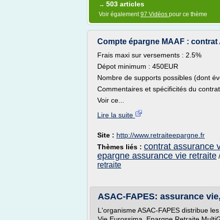
503 articles
→
Voir également
97 Vidéos
pour ce thème
Compte épargne MAAF : contrat
Frais maxi sur versements : 2.5%
Dépot minimum : 450EUR
Nombre de supports possibles (dont év
Commentaires et spécificités du contrat
Voir ce...
Lire la suite
Site :
http://www.retraiteepargne.fr
contrat assurance 
Thèmes liés :
epargne assurance vie retraite
retraite
ASAC-FAPES: assurance vie, é
L'organisme ASAC-FAPES distribue les c
Vie Eurossima, Epargne Retraite Mul