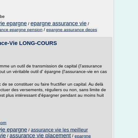
.be
vie epargne
epargne assurance vie
/
/
ance epargne pension
/
epargne assurance deces
nce-Vie LONG-COURS
mme un outil de transmission de capital (l'assurance
out un véritable outil d' épargne (l'assurance-vie en cas
e se constituer ou faire fructifier un capital. Au delà
ffectuer des versements, réguliers ou non, sans limite de
est plus intéressant d'épargner pendant au moins huit
.com
vie epargne
assurance vie les meilleur
/
vie
assurance vie placement
/
/
epargne