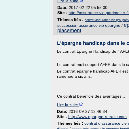
Lire la suite
Date:
2017-02-22 05:55:00
Site :
http://assurance-vie.patrimoine-
Thèmes liés :
contrat assurance vie groupam
ep
succession assurance vie epargne
/
placement
L'épargne handicap dans le 
Le contrat Epargne Handicap de l' AFE
Le contrat multisupport AFER dans le ca
Le contrat épargne handicap AFER est un
ramenée à six ans.
Ce contrat bénéficie des avantages...
Lire la suite
Date:
2016-09-27 13:46:34
Site :
http://www.epargne-retraite.com
Thèmes liés :
contrat d'assurance vie
/