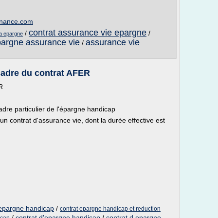
finance.com
contrat assurance vie epargne
/
/
a epargne
argne assurance vie
assurance vie
/
cadre du contrat AFER
R
dre particulier de l'épargne handicap
 contrat d'assurance vie, dont la durée effective est
 epargne handicap
/
contrat epargne handicap et reduction
/
contrat d'epargne handicap
/
contrat d epargne