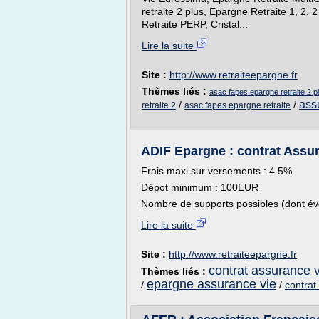
retraite 2 plus, Epargne Retraite 1, 2,
Retraite PERP, Cristal...
Lire la suite
Site :
http://www.retraiteepargne.fr
Thèmes liés :
asac fapes epargne retraite 2 p
ass
/
/
retraite 2
asac fapes epargne retraite
ADIF Epargne : contrat Assu
Frais maxi sur versements : 4.5%
Dépot minimum : 100EUR
Nombre de supports possibles (dont éve
Lire la suite
Site :
http://www.retraiteepargne.fr
contrat assurance 
Thèmes liés :
epargne assurance vie
/
/
contrat