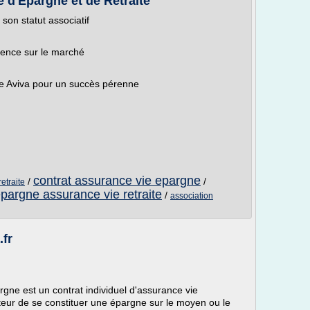
 d'Epargne et de Retraite
son statut associatif
érence sur le marché
pe Aviva pour un succès pérenne
contrat assurance vie epargne
/
/
etraite
pargne assurance vie retraite
/
association
.fr
gne est un contrat individuel d'assurance vie
teur de se constituer une épargne sur le moyen ou le