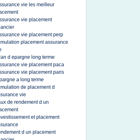
ssurance vie les meilleur
lacement
ssurance vie placement
nancier
ssurance vie placement perp
imulation placement assurance
e
lan d epargne long terme
ssurance vie placement paca
ssurance vie placement paris
pargne a long terme
imulation de placement d
surance vie
aux de rendement d un
lacement
nvestissement et placement
ssurance
endement d un placement
nancier