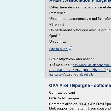
AFER : Association Française
L'Afer, fière de son indépendance et de 
Référence
Un contrat d'assurance vie qui fait réf
Pérennité
Un partenariat historique avec le grou
Qualité
Un contrat...
Lire la suite
Site :
http://www.afer.asso.fr
Thèmes liés :
assurance vie afer epargne r
e
assurance vie epargne retraite 2
/
francaise d'epargne et de retraite
GPA Profil Epargne - cofloma
Contrats de capi
GPA Profil Epargne
Commercialisé en 2004, GPA Profil Epar
Multisupport permettant à son souscrip