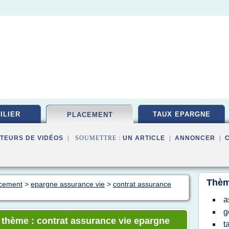
ILIER
TAUX EPARGNE
PLACEMENT
TEURS DE VIDÉOS
| SOUMETTRE :
UN ARTICLE
|
ANNONCER
|
Thèm
acement
>
epargne assurance vie
>
contrat assurance
a
g
e thème : contrat assurance vie epargne
t