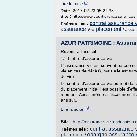
Lire la suite
Date:
2017-02-23 05:22:38
Site :
http://www.courtierenassurances
contrat assurance 
Thèmes liés :
assurance vie placement
/
assur
AZUR PATRIMOINE : Assura
Revenir à l'accueil
1/ : L'offre d'assurance-vie
L' assurance-vie est souvent perçue co
vie en cas de décès), mais elle est surt
de vie).
Le contrat d'assurance-vie permet donc d
du placement initial il est possible d'e
montant. Aussi, même si fiscalement il 
ans sur...
Lire la suite
Site :
http://assurance-vie.lesdossiers
contrat assurance 
Thèmes liés :
epargne assurance 
placement
/