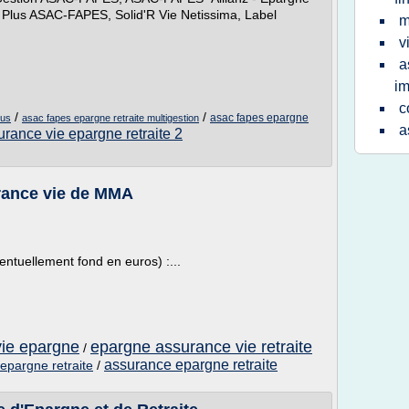
 2 Plus ASAC-FAPES, Solid'R Vie Netissima, Label
m
v
a
im
c
/
/
asac fapes epargne
lus
asac fapes epargne retraite multigestion
a
urance vie epargne retraite 2
rance vie de MMA
ntuellement fond en euros) :...
vie epargne
epargne assurance vie retraite
/
assurance epargne retraite
 epargne retraite
/