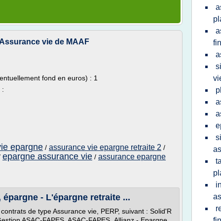
a
p
a
 Assurance vie de MAAF
fi
a
s
entuellement fond en euros) : 1
vi
 :
p
a
a
e
s
vie epargne
assurance vie epargne retraite 2
/
/
as
epargne assurance vie
assurance epargne
/
/
t
p
i
pargne - L'épargne retraite ...
a
r
ontrats de type Assurance vie, PERP, suivant : Solid'R
tiGestion ASAC-FAPES, ASAC-FAPES Allianz - Epargne
fi