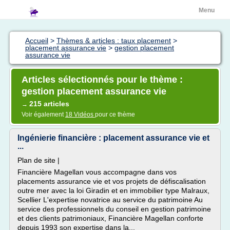
Menu
Accueil
>
Thèmes & articles : taux placement
>
placement assurance vie
>
gestion placement
assurance vie
Articles sélectionnés pour le thème :
gestion placement assurance vie
215 articles
→
Voir également
18 Vidéos
pour ce thème
Ingénierie financière : placement assurance vie et
...
Plan de site |
Financière Magellan vous accompagne dans vos
placements assurance vie et vos projets de défiscalisation
outre mer avec la loi Giradin et en immobilier type Malraux,
Scellier L'expertise novatrice au service du patrimoine Au
service des professionnels du conseil en gestion patrimoine
et des clients patrimoniaux, Financière Magellan conforte
depuis 1993 son expertise dans la...