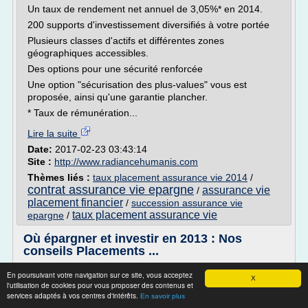
Un taux de rendement net annuel de 3,05%* en 2014.
200 supports d'investissement diversifiés à votre portée
Plusieurs classes d'actifs et différentes zones
géographiques accessibles.
Des options pour une sécurité renforcée
Une option "sécurisation des plus-values" vous est
proposée, ainsi qu'une garantie plancher.
* Taux de rémunération...
Lire la suite
Date:
2017-02-23 03:43:14
Site :
http://www.radiancehumanis.com
Thèmes liés :
taux placement assurance vie 2014
/
contrat assurance vie epargne
assurance vie
/
placement financier
/
succession assurance vie
taux placement assurance vie
epargne
/
Où épargner et investir en 2013 : Nos
conseils Placements ...
Revenir en haut et au plan de l'article
En poursuivant votre navigation sur ce site, vous acceptez
X
l'utilisation de cookies pour vous proposer des contenus et
Les Plan Epargne Logement et Compte Epargne Logement
services adaptés à vos centres d'intérêts.
En savoir plus
sont comme tous les livrets bancaires des placements