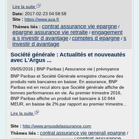
Lire la suite
Date:
2017-02-23 04:58:58
Site :
https://www.axa.fr
contrat assurance vie epargne
Thèmes liés :
/
epargne assurance vie retraite
engagement
/
a s investir d avantage
comptes d epargne
s
/
/
investir d avantage
Société générale : Actualités et nouveautés
avec L'Argus ...
09/05/2016 | BNP Paribas | Assurance vie | prévoyance
BNP Paribas et Société Générale enregistre chacune des
produits nets bancaires en baisse. En assurance, BNP
Paribas est en recul alors que Société générale affiche de
bonnes performances en vie. Au premier trimestre 2016,
BNP Paribas affiche un produit net bancaire à 10 844
MEUR, en baisse de 2% par rapport au premier trimestre...
Lire la suite
Site :
http://www.argusdelassurance.com
contrat assurance vie generali epargne
Thèmes liés :
/
contrat assurance