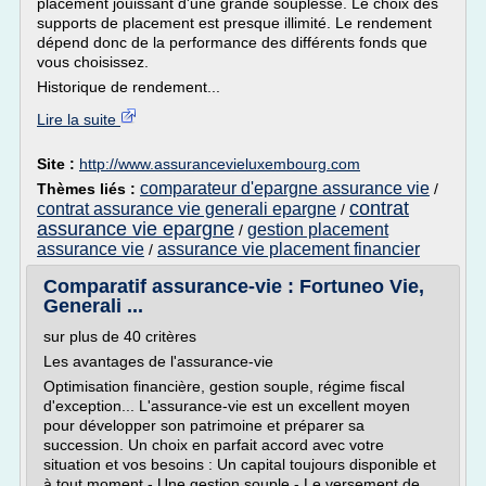
placement jouissant d'une grande souplesse. Le choix des
supports de placement est presque illimité. Le rendement
dépend donc de la performance des différents fonds que
vous choisissez.
Historique de rendement...
Lire la suite
Site :
http://www.assurancevieluxembourg.com
comparateur d'epargne assurance vie
Thèmes liés :
/
contrat
contrat assurance vie generali epargne
/
assurance vie epargne
gestion placement
/
assurance vie
assurance vie placement financier
/
Comparatif assurance-vie : Fortuneo Vie,
Generali ...
sur plus de 40 critères
Les avantages de l'assurance-vie
Optimisation financière, gestion souple, régime fiscal
d'exception... L'assurance-vie est un excellent moyen
pour développer son patrimoine et préparer sa
succession. Un choix en parfait accord avec votre
situation et vos besoins : Un capital toujours disponible et
à tout moment - Une gestion souple - Le versement de