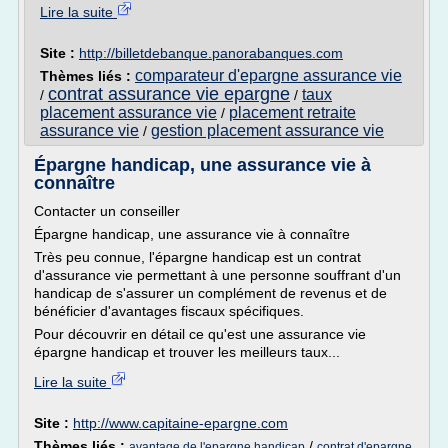
Lire la suite
Site :
http://billetdebanque.panorabanques.com
comparateur d'epargne assurance vie
Thèmes liés :
contrat assurance vie epargne
taux
/
/
placement assurance vie
placement retraite
/
assurance vie
gestion placement assurance vie
/
Épargne handicap, une assurance vie à
connaître
Contacter un conseiller
Épargne handicap, une assurance vie à connaître
Très peu connue, l'épargne handicap est un contrat
d'assurance vie permettant à une personne souffrant d'un
handicap de s'assurer un complément de revenus et de
bénéficier d'avantages fiscaux spécifiques.
Pour découvrir en détail ce qu'est une assurance vie
épargne handicap et trouver les meilleurs taux...
Lire la suite
Site :
http://www.capitaine-epargne.com
Thèmes liés :
/
avantage de l'epargne handicap
contrat d'epargne