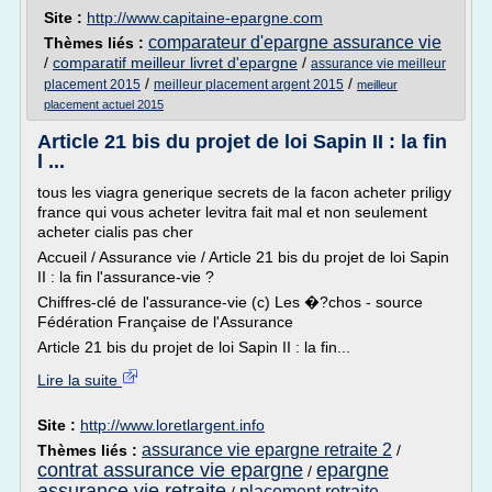
Site :
http://www.capitaine-epargne.com
comparateur d'epargne assurance vie
Thèmes liés :
/
comparatif meilleur livret d'epargne
/
assurance vie meilleur
/
/
placement 2015
meilleur placement argent 2015
meilleur
placement actuel 2015
Article 21 bis du projet de loi Sapin II : la fin
l ...
tous les viagra generique secrets de la facon acheter priligy
france qui vous acheter levitra fait mal et non seulement
acheter cialis pas cher
Accueil / Assurance vie / Article 21 bis du projet de loi Sapin
II : la fin l'assurance-vie ?
Chiffres-clé de l'assurance-vie (c) Les �?chos - source
Fédération Française de l'Assurance
Article 21 bis du projet de loi Sapin II : la fin...
Lire la suite
Site :
http://www.loretlargent.info
assurance vie epargne retraite 2
Thèmes liés :
/
contrat assurance vie epargne
epargne
/
assurance vie retraite
placement retraite