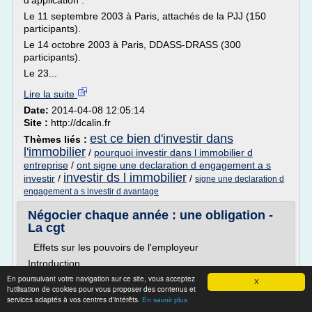
d'application :
Le 11 septembre 2003 à Paris, attachés de la PJJ (150
participants).
Le 14 octobre 2003 à Paris, DDASS-DRASS (300
participants).
Le 23...
Lire la suite
Date:
2014-04-08 12:05:14
Site :
http://dcalin.fr
est ce bien d'investir dans
Thèmes liés :
l'immobilier
/
pourquoi investir dans l immobilier d
entreprise
/
ont signe une declaration d engagement a s
investir ds l immobilier
investir
/
/
signe une declaration d
engagement a s investir d avantage
Négocier chaque année : une obligation -
La cgt
Effets sur les pouvoirs de l'employeur
Introduction
En poursuivant votre navigation sur ce site, vous acceptez
Après deux ans d'austérité salariale, l'année 2011 risque
X
l'utilisation de cookies pour vous proposer des contenus et
fort de ne pas apporter d'amélioration aux salariés qui ont
services adaptés à vos centres d'intérêts.
En savoir plus
vu fondre leur pouvoir d'achat au fil des années. Un