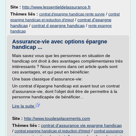
Site :
http://www.lessentieldelassurance.fr
Thèmes liés :
/
contrat d'epargne handicap rente survie
contrat
/
contrat d'epargne
epargne handicap et reduction d'impot
handicap
/
contrat d epargne handicap
/
rente epargne
handicap
Assurance-vie avec options épargne
handicap ...
Mais savez vous que les personnes en situation de
handicap ont droit à des avantages complémentaires très
intéressants ? Nous verrons dans cet article quels sont
ces avantages, et qui peut en bénéficier.
Une base classique d'assurance-vie:
Un contrat d'épargne handicap est avant tout un contrat
d'assurance-vie, dont l'objet doit être de permettre à la
personne handicapée de bénéficier...
Lire la suite
Site :
http://www.touslesplacements.com
Thèmes liés :
contrat d'assurance vie epargne handicap
/
/
contrat epargne handicap et reduction d'impot
contrat assurance