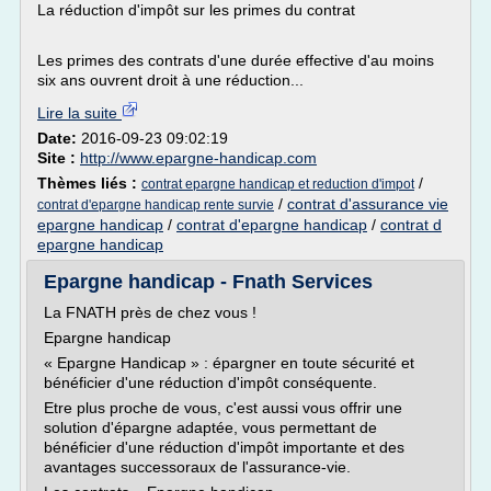
La réduction d'impôt sur les primes du contrat
Les primes des contrats d'une durée effective d'au moins
six ans ouvrent droit à une réduction...
Lire la suite
Date:
2016-09-23 09:02:19
Site :
http://www.epargne-handicap.com
Thèmes liés :
/
contrat epargne handicap et reduction d'impot
/
contrat d'assurance vie
contrat d'epargne handicap rente survie
epargne handicap
/
contrat d'epargne handicap
/
contrat d
epargne handicap
Epargne handicap - Fnath Services
La FNATH près de chez vous !
Epargne handicap
« Epargne Handicap » : épargner en toute sécurité et
bénéficier d'une réduction d'impôt conséquente.
Etre plus proche de vous, c'est aussi vous offrir une
solution d'épargne adaptée, vous permettant de
bénéficier d'une réduction d'impôt importante et des
avantages successoraux de l'assurance-vie.