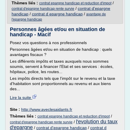
Thèmes liés :
/
contrat epargne handicap et reduction d'impot
/
contrat d'epargne
contrat d'epargne handicap rente survie
handicap
/
contrat d epargne handicap
/
avantage de
l'epargne handicap
Personnes âgées et/ou en situation de
handicap - Macif
Posez vos questions à nos professionnels
Personnes âgées et/ou en situation de handicap : quels
avantages fiscaux ?
Les différents impôts et taxes auxquels nous sommes
soumis, servent à financer l'Etat et ses services : écoles,
hôpitaux, police, les routes...
Les impôts directs tels que l'impôt sur le revenu et la taxe
d'habitation sont proportionnels au revenu et aux biens
des...
Lire la suite
Site :
http://www.aveclesaidants.fr
Thèmes liés :
/
contrat epargne handicap et reduction d'impot
l'evolution du taux
/
contrat d'epargne handicap rente survie
d'epargne
/
contrat d'epargne handicap
/
contrat d