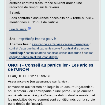
certains contrats d'assurance ouvrent droit à une
réduction de l'impôt sur le revenu.
Il s'agit :
- des contrats d'assurance décès dits de « rente-survie »
mentionnés au 1° du I de l'article...
Lire la suite
Site :
http://bofip.impots.gouv.fr
Thèmes liés :
assurance carte visa caisse d'epargne
/
/
contrat d'epargne
contrat d'epargne handicap rente survie
handicap
/
/
contrat epargne handicap caisse d'epargne
contrat
epargne handicap et reduction d'impot
UNOFI - Conseil au particulier - Les aricles
de l'UNOFI
LEXIQUE DE L'ASSURANCE
Assurance-vie (ou assurance sur la vie) :
convention aux termes de laquelle un assureur garantit au
souscripteur - en contrepartie d'une prime - le paiement à
un bénéficiaire désigné d'une prestation dont le montant et
les modalités de versement sont conditionnés par la survie
ou le décès de l'assuré.