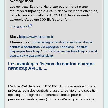
Avantage fiscal
Les contrats Epargne Handicap ouvrent droit à une
réduction d'impôt égale à 25 % des versements effectués,
dans la limite annuelle de 1 525 EUR de versements
auxquels s'ajoutent 300 EUR par enfant...
Lire la suite
Site :
https://www.fortuneo.fr
Thèmes liés :
/
contrat epargne handicap et reduction d'impot
contrat d'assurance vie epargne handicap
/
contrat
d'epargne handicap
/
contrat d epargne handicap
/
contrat
assurance vie epargne handicap
Les avantages fiscaux du contrat epargne
handicap APICIL ...
L'article 26-I de la loi n° 87-1061 du 30 décembre 1987 a
prévu au sein des contrats d'assurance-vie une disposition
spécifique à l'égard des contrats conclus pour les
personnes handicapées (contrats «d'épargne handicap»).