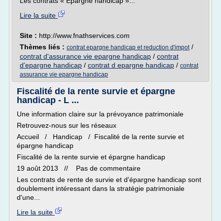
Les contrats « Epargne handicap »...
Lire la suite
Site :
http://www.fnathservices.com
Thèmes liés :
/
contrat epargne handicap et reduction d'impot
contrat d'assurance vie epargne handicap
/
contrat
d'epargne handicap
/
contrat d epargne handicap
/
contrat
assurance vie epargne handicap
Fiscalité de la rente survie et épargne
handicap - L ...
Une information claire sur la prévoyance patrimoniale
Retrouvez-nous sur les réseaux
Accueil / Handicap / Fiscalité de la rente survie et
épargne handicap
Fiscalité de la rente survie et épargne handicap
19 août 2013 // Pas de commentaire
Les contrats de rente de survie et d'épargne handicap sont
doublement intéressant dans la stratégie patrimoniale
d'une...
Lire la suite