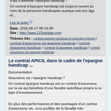
A qui s'adresse l'épargne handicap ?
Un contrat d'épargne handicap est toujours ouvert au
nom de la personne handicapée quelque soit son âge
et...
Lire la suite
Date:
2016-08-17 08:14:49
Site :
http://www.123retraite.com
Thèmes liés :
/
contrat epargne handicap et reduction d'impot
contrat d'assurance vie epargne handicap
/
contrat
d'epargne handicap
/
contrat d epargne handicap
/
contrat
assurance vie epargne handicap
Le contrat APICIL dans le cadre de l'epargne
handicap ...
Documentation
Assurance vie / épargne handicap ?
Un contrat épargne handicap est un contrat d'assurance
sur la vie qui bénéficie d'une fiscalité spécifique propre à ce
type d'investissement.
En plus des performances et des avantages d'un contrat
d'assurance vie, vous profitez de la fiscalité très