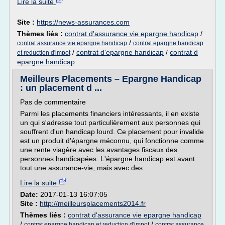
Lire la suite
Site :
https://news-assurances.com
Thèmes liés :
contrat d'assurance vie epargne handicap
/
/
contrat assurance vie epargne handicap
contrat epargne handicap
/
contrat d'epargne handicap
/
contrat d
et reduction d'impot
epargne handicap
Meilleurs Placements – Epargne Handicap
: un placement d ...
Pas de commentaire
Parmi les placements financiers intéressants, il en existe
un qui s'adresse tout particulièrement aux personnes qui
souffrent d'un handicap lourd. Ce placement pour invalide
est un produit d'épargne méconnu, qui fonctionne comme
une rente viagère avec les avantages fiscaux des
personnes handicapées. L'épargne handicap est avant
tout une assurance-vie, mais avec des...
Lire la suite
Date:
2017-01-13 16:07:05
Site :
http://meilleursplacements2014.fr
Thèmes liés :
contrat d'assurance vie epargne handicap
/
/
contrat epargne handicap et reduction d'impot
contrat assurance