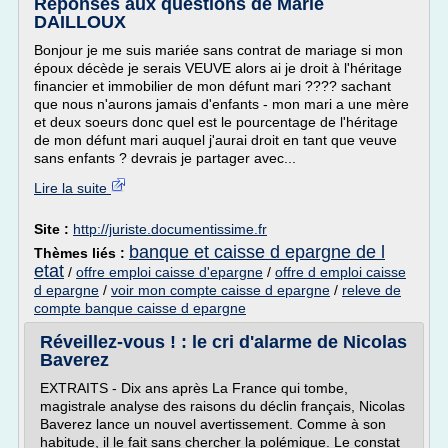
Réponses aux questions de Marie
DAILLOUX
Bonjour je me suis mariée sans contrat de mariage si mon
époux décède je serais VEUVE alors ai je droit à l'héritage
financier et immobilier de mon défunt mari ???? sachant
que nous n'aurons jamais d'enfants - mon mari a une mère
et deux soeurs donc quel est le pourcentage de l'héritage
de mon défunt mari auquel j'aurai droit en tant que veuve
sans enfants ? devrais je partager avec...
Lire la suite
Site :
http://juriste.documentissime.fr
banque et caisse d epargne de l
Thèmes liés :
etat
/
offre emploi caisse d'epargne
/
offre d emploi caisse
d epargne
/
voir mon compte caisse d epargne
/
releve de
compte banque caisse d epargne
Réveillez-vous ! : le cri d'alarme de Nicolas
Baverez
EXTRAITS - Dix ans après La France qui tombe,
magistrale analyse des raisons du déclin français, Nicolas
Baverez lance un nouvel avertissement. Comme à son
habitude, il le fait sans chercher la polémique. Le constat