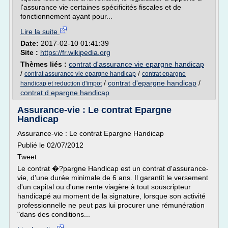
l'assurance vie certaines spécificités fiscales et de
fonctionnement ayant pour...
Lire la suite
Date:
2017-02-10 01:41:39
Site :
https://fr.wikipedia.org
Thèmes liés :
contrat d'assurance vie epargne handicap
/
/
contrat assurance vie epargne handicap
contrat epargne
/
contrat d'epargne handicap
/
handicap et reduction d'impot
contrat d epargne handicap
Assurance-vie : Le contrat Epargne
Handicap
Assurance-vie : Le contrat Epargne Handicap
Publié le 02/07/2012
Tweet
Le contrat �?pargne Handicap est un contrat d'assurance-
vie, d'une durée minimale de 6 ans. Il garantit le versement
d'un capital ou d'une rente viagère à tout souscripteur
handicapé au moment de la signature, lorsque son activité
professionnelle ne peut pas lui procurer une rémunération
"dans des conditions...