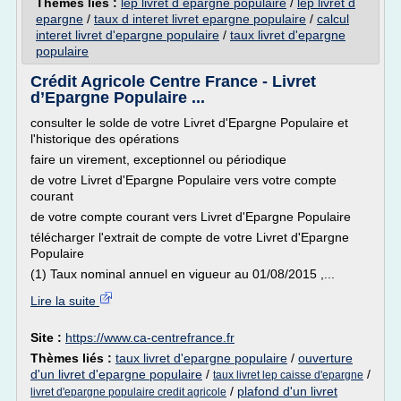
Thèmes liés :
lep livret d epargne populaire
/
lep livret d
epargne
/
taux d interet livret epargne populaire
/
calcul
interet livret d'epargne populaire
/
taux livret d'epargne
populaire
Crédit Agricole Centre France - Livret
d’Epargne Populaire ...
consulter le solde de votre Livret d'Epargne Populaire et
l'historique des opérations
faire un virement, exceptionnel ou périodique
de votre Livret d'Epargne Populaire vers votre compte
courant
de votre compte courant vers Livret d'Epargne Populaire
télécharger l'extrait de compte de votre Livret d'Epargne
Populaire
(1) Taux nominal annuel en vigueur au 01/08/2015 ,...
Lire la suite
Site :
https://www.ca-centrefrance.fr
Thèmes liés :
taux livret d'epargne populaire
/
ouverture
d'un livret d'epargne populaire
/
/
taux livret lep caisse d'epargne
/
plafond d'un livret
livret d'epargne populaire credit agricole