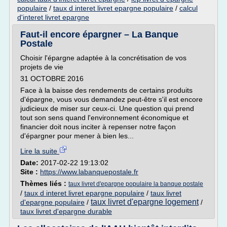
populaire
/
taux d interet livret epargne populaire
/
calcul
d'interet livret epargne
Faut-il encore épargner – La Banque
Postale
Choisir l'épargne adaptée à la concrétisation de vos
projets de vie
31 OCTOBRE 2016
Face à la baisse des rendements de certains produits
d'épargne, vous vous demandez peut-être s'il est encore
judicieux de miser sur ceux-ci. Une question qui prend
tout son sens quand l'environnement économique et
financier doit nous inciter à repenser notre façon
d'épargner pour mener à bien les...
Lire la suite
Date:
2017-02-22 19:13:02
Site :
https://www.labanquepostale.fr
Thèmes liés :
taux livret d'epargne populaire la banque postale
/
taux d interet livret epargne populaire
/
taux livret
taux livret d'epargne logement
d'epargne populaire
/
/
taux livret d'epargne durable