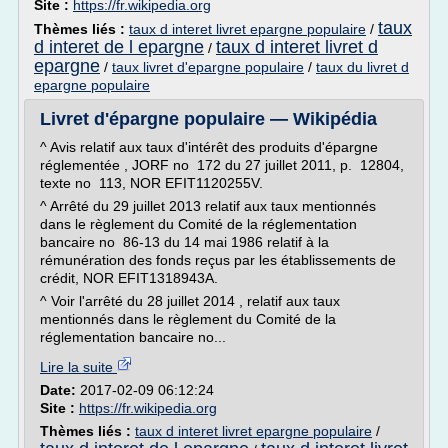
Site :
https://fr.wikipedia.org
taux
Thèmes liés :
taux d interet livret epargne populaire
/
d interet de l epargne
taux d interet livret d
/
epargne
/
taux livret d'epargne populaire
/
taux du livret d
epargne populaire
Livret d'épargne populaire — Wikipédia
^ Avis relatif aux taux d'intérêt des produits d'épargne
réglementée , JORF no 172 du 27 juillet 2011, p. 12804,
texte no 113, NOR EFIT1120255V.
^ Arrêté du 29 juillet 2013 relatif aux taux mentionnés
dans le règlement du Comité de la réglementation
bancaire no 86-13 du 14 mai 1986 relatif à la
rémunération des fonds reçus par les établissements de
crédit, NOR EFIT1318943A.
^ Voir l'arrêté du 28 juillet 2014 , relatif aux taux
mentionnés dans le règlement du Comité de la
réglementation bancaire no...
Lire la suite
Date:
2017-02-09 06:12:24
Site :
https://fr.wikipedia.org
Thèmes liés :
taux d interet livret epargne populaire
/