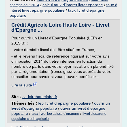
/
calcul taux d'interet livret epargne
/
taux d
epargne aout 2014
interet livret epargne populaire
/
taux livret d'epargne
populaire
Crédit Agricole Loire Haute Loire - Livret
d’Epargne ...
Pour ouvrir un Livret d'Epargne Populaire (LEP) en
2015(3) :
- votre domicile fiscal doit être situé en France,
- et le revenu fiscal de référence figurant sur votre avis
d'imposition 2014 doit être inférieur, en fonction du
nombre de parts dans votre foyer fiscal, à un plafond fixé
par la réglementation (renseignez-vous auprès de votre
conseiller pour savoir si vous pouvez bénéficier...
Lire la suite
Site :
ca-loirehauteloire.fr
Thèmes liés :
lep livret d epargne populaire
/
ouvrir un
livret d'epargne populaire
/
ouvrir un livret d epargne
populaire
/
/
taux livret lep caisse d'epargne
livret d'epargne
populaire credit agricole