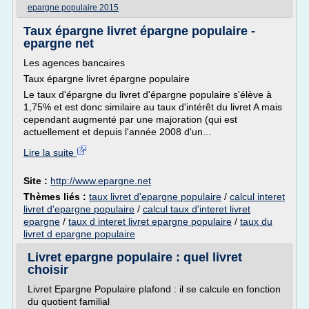
epargne populaire 2015
Taux épargne livret épargne populaire -
epargne net
Les agences bancaires
Taux épargne livret épargne populaire
Le taux d'épargne du livret d'épargne populaire s'élève à
1,75% et est donc similaire au taux d'intérêt du livret A mais
cependant augmenté par une majoration (qui est
actuellement et depuis l'année 2008 d'un...
Lire la suite
Site :
http://www.epargne.net
Thèmes liés :
taux livret d'epargne populaire
/
calcul interet
livret d'epargne populaire
/
calcul taux d'interet livret
epargne
/
taux d interet livret epargne populaire
/
taux du
livret d epargne populaire
Livret epargne populaire : quel livret
choisir
Livret Epargne Populaire plafond : il se calcule en fonction
du quotient familial