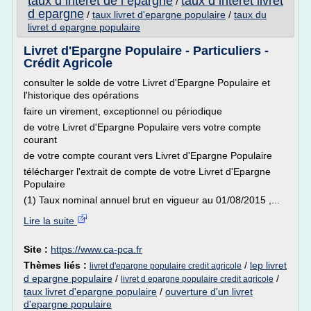
taux d interet de l epargne
taux d interet livret
/
d epargne
/
taux livret d'epargne populaire
/
taux du
livret d epargne populaire
Livret d'Epargne Populaire - Particuliers -
Crédit Agricole
consulter le solde de votre Livret d'Epargne Populaire et
l'historique des opérations
faire un virement, exceptionnel ou périodique
de votre Livret d'Epargne Populaire vers votre compte
courant
de votre compte courant vers Livret d'Epargne Populaire
télécharger l'extrait de compte de votre Livret d'Epargne
Populaire
(1) Taux nominal annuel brut en vigueur au 01/08/2015 ,...
Lire la suite
Site :
https://www.ca-pca.fr
Thèmes liés :
/
lep livret
livret d'epargne populaire credit agricole
d epargne populaire
/
/
livret d epargne populaire credit agricole
taux livret d'epargne populaire
/
ouverture d'un livret
d'epargne populaire