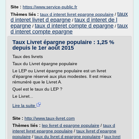
Site :
https://www.service-public.fr
taux
Thèmes liés :
taux d interet livret epargne populaire
/
d interet livret d epargne
taux d interet de l
/
epargne
taux d interet compte d epargne
taux
/
/
d interet compte epargne
Taux Livret épargne populaire : 1,25 %
depuis le 1er août 2015
Taux des livrets
Taux du Livret épargne populaire
Le LEP ou Livret épargne populaire est un livret
d'épargne réservé aux plus modestes. Il est mieux
rémunéré que le Livret A.
Quel est le taux du LEP ?
Le Livret...
Lire la suite
Site :
http://www.taux-livret.com
Thèmes liés :
lep livret d epargne populaire
/
taux d
interet livret epargne populaire
/
taux livret d'epargne
populaire
/
taux du livret d epargne populaire
/
taux livret