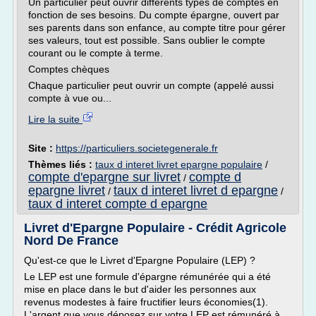
Un particulier peut ouvrir différents types de comptes en
fonction de ses besoins. Du compte épargne, ouvert par
ses parents dans son enfance, au compte titre pour gérer
ses valeurs, tout est possible. Sans oublier le compte
courant ou le compte à terme.
Comptes chèques
Chaque particulier peut ouvrir un compte (appelé aussi
compte à vue ou...
Lire la suite
Site :
https://particuliers.societegenerale.fr
Thèmes liés :
taux d interet livret epargne populaire
/
compte d'epargne sur livret
compte d
/
epargne livret
taux d interet livret d epargne
/
/
taux d interet compte d epargne
Livret d'Epargne Populaire - Crédit Agricole
Nord De France
Qu'est-ce que le Livret d'Epargne Populaire (LEP) ?
Le LEP est une formule d'épargne rémunérée qui a été
mise en place dans le but d'aider les personnes aux
revenus modestes à faire fructifier leurs économies(1).
L'argent que vous déposez sur votre LEP est rémunéré à