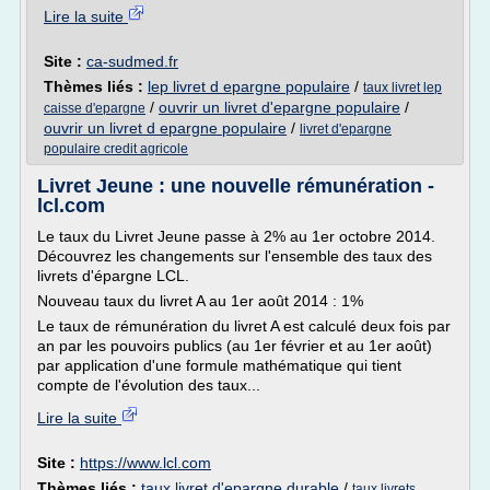
Lire la suite
Site :
ca-sudmed.fr
Thèmes liés :
lep livret d epargne populaire
/
taux livret lep
/
ouvrir un livret d'epargne populaire
/
caisse d'epargne
ouvrir un livret d epargne populaire
/
livret d'epargne
populaire credit agricole
Livret Jeune : une nouvelle rémunération -
lcl.com
Le taux du Livret Jeune passe à 2% au 1er octobre 2014.
Découvrez les changements sur l'ensemble des taux des
livrets d'épargne LCL.
Nouveau taux du livret A au 1er août 2014 : 1%
Le taux de rémunération du livret A est calculé deux fois par
an par les pouvoirs publics (au 1er février et au 1er août)
par application d'une formule mathématique qui tient
compte de l'évolution des taux...
Lire la suite
Site :
https://www.lcl.com
Thèmes liés :
taux livret d'epargne durable
/
taux livrets