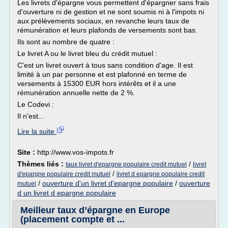
Les livrets d'épargne vous permettent d'épargner sans frais
d'ouverture ni de gestion et ne sont soumis ni à l'impots ni
aux prélèvements sociaux, en revanche leurs taux de
rémunération et leurs plafonds de versements sont bas.
Ils sont au nombre de quatre :
Le livret A ou le livret bleu du crédit mutuel :
C'est un livret ouvert à tous sans condition d'age. Il est
limité à un par personne et est plafonné en terme de
versements à 15300 EUR hors intérêts et il a une
rémunération annuelle nette de 2 %.
Le Codevi :
Il n'est...
Lire la suite
Site :
http://www.vos-impots.fr
Thèmes liés :
/
taux livret d'epargne populaire credit mutuel
livret
/
d'epargne populaire credit mutuel
livret d epargne populaire credit
/
ouverture d'un livret d'epargne populaire
/
ouverture
mutuel
d un livret d epargne populaire
Meilleur taux d’épargne en Europe
(placement compte et ...