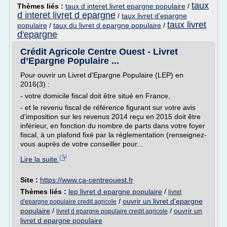
taux
Thèmes liés :
taux d interet livret epargne populaire
/
d interet livret d epargne
/
taux livret d'epargne
taux livret
populaire
/
taux du livret d epargne populaire
/
d'epargne
Crédit Agricole Centre Ouest - Livret
d’Epargne Populaire ...
Pour ouvrir un Livret d'Epargne Populaire (LEP) en
2016(3) :
- votre domicile fiscal doit être situé en France,
- et le revenu fiscal de référence figurant sur votre avis
d'imposition sur les revenus 2014 reçu en 2015 doit être
inférieur, en fonction du nombre de parts dans votre foyer
fiscal, à un plafond fixé par la réglementation (renseignez-
vous auprès de votre conseiller pour...
Lire la suite
Site :
https://www.ca-centreouest.fr
Thèmes liés :
lep livret d epargne populaire
/
livret
/
ouvrir un livret d'epargne
d'epargne populaire credit agricole
populaire
/
/
ouvrir un
livret d epargne populaire credit agricole
livret d epargne populaire