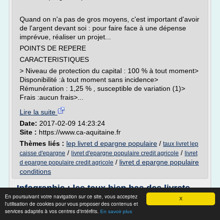
Quand on n'a pas de gros moyens, c'est important d'avoir
de l'argent devant soi : pour faire face à une dépense
imprévue, réaliser un projet...
POINTS DE REPERE
CARACTERISTIQUES
> Niveau de protection du capital : 100 % à tout moment>
Disponibilité :à tout moment sans incidence>
Rémunération : 1,25 % , susceptible de variation (1)>
Frais :aucun frais>...
Lire la suite
Date:
2017-02-09 14:23:24
Site :
https://www.ca-aquitaine.fr
Thèmes liés :
lep livret d epargne populaire
/
taux livret lep
/
/
caisse d'epargne
livret d'epargne populaire credit agricole
livret
/
livret d epargne populaire
d epargne populaire credit agricole
conditions
Infographie : les taux bien bas des livrets
d’épargne ...
En poursuivant votre navigation sur ce site, vous acceptez
X
l'utilisation de cookies pour vous proposer des contenus et
Vous pensiez votre livret d'épargne à l'abri d'une taxation,
services adaptés à vos centres d'intérêts.
En savoir plus
après que Koen Geens a été renvoyé dans les cordes ?