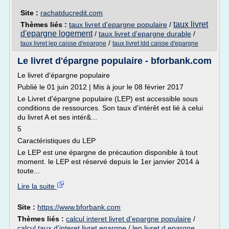
Site :
rachatducredit.com
taux livret
Thèmes liés :
taux livret d'epargne populaire
/
d'epargne logement
/
taux livret d'epargne durable
/
/
taux livret lep caisse d'epargne
taux livret ldd caisse d'epargne
Le livret d'épargne populaire - bforbank.com
Le livret d'épargne populaire
Publié le 01 juin 2012 | Mis à jour le 08 février 2017
Le Livret d'épargne populaire (LEP) est accessible sous
conditions de ressources. Son taux d'intérêt est lié à celui
du livret A et ses intér&...
5
Caractéristiques du LEP
Le LEP est une épargne de précaution disponible à tout
moment. le LEP est réservé depuis le 1er janvier 2014 à
toute...
Lire la suite
Site :
https://www.bforbank.com
Thèmes liés :
calcul interet livret d'epargne populaire
/
calcul taux d'interet livret epargne
/
lep livret d epargne