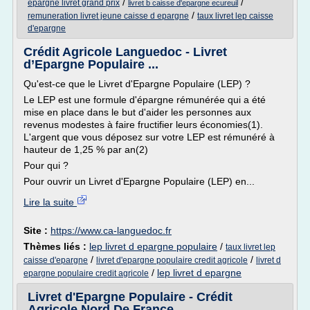
/
/
epargne livret grand prix
livret b caisse d'epargne ecureuil
/
remuneration livret jeune caisse d epargne
taux livret lep caisse
d'epargne
Crédit Agricole Languedoc - Livret
d’Epargne Populaire ...
Qu'est-ce que le Livret d'Epargne Populaire (LEP) ?
Le LEP est une formule d'épargne rémunérée qui a été
mise en place dans le but d'aider les personnes aux
revenus modestes à faire fructifier leurs économies(1).
L'argent que vous déposez sur votre LEP est rémunéré à
hauteur de 1,25 % par an(2)
Pour qui ?
Pour ouvrir un Livret d'Epargne Populaire (LEP) en...
Lire la suite
Site :
https://www.ca-languedoc.fr
Thèmes liés :
lep livret d epargne populaire
/
taux livret lep
/
/
caisse d'epargne
livret d'epargne populaire credit agricole
livret d
/
lep livret d epargne
epargne populaire credit agricole
Livret d'Epargne Populaire - Crédit
Agricole Nord De France