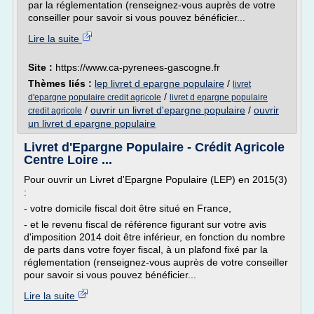
par la réglementation (renseignez-vous auprès de votre
conseiller pour savoir si vous pouvez bénéficier...
Lire la suite
Site :
https://www.ca-pyrenees-gascogne.fr
Thèmes liés :
lep livret d epargne populaire
/
livret
/
d'epargne populaire credit agricole
livret d epargne populaire
/
ouvrir un livret d'epargne populaire
/
ouvrir
credit agricole
un livret d epargne populaire
Livret d'Epargne Populaire - Crédit Agricole
Centre Loire ...
Pour ouvrir un Livret d'Epargne Populaire (LEP) en 2015(3)
:
- votre domicile fiscal doit être situé en France,
- et le revenu fiscal de référence figurant sur votre avis
d'imposition 2014 doit être inférieur, en fonction du nombre
de parts dans votre foyer fiscal, à un plafond fixé par la
réglementation (renseignez-vous auprès de votre conseiller
pour savoir si vous pouvez bénéficier...
Lire la suite