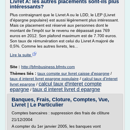
Livret A: les autres placements sont-ils plus
intéressants?
Plus contraignant que le Livret A ou le LDD, le LEP (Livret
d'épargne populaire) est aussi légèrement plus intéressant.
Mais ce placement est réservé aux personnes dont le
montant de l'impôt sur le revenu ne dépassait pas 769
euros en 2012. Son plafond maximum est de 7.700 euros.
Son taux de rémunération est celui du Livret A majoré de
0,5%. Comme les autres livrets, les...
Lire la suite
Site :
http://bfmbusiness.bfmtv.com
Thèmes liés :
taux compte sur livret caisse d'epargne
/
taux d interet livret epargne populaire
/
calcul taux d'interet
calcul taux d'interet compte
livret epargne
/
epargne
taux d interet livret d epargne
/
Banques, Frais, Cloture, Comptes, Vue,
Livret | Le Particulier
Comptes bancaires : suppression des frais de clôture
21/12/2004
A compter du 1er janvier 2005, les banques vont