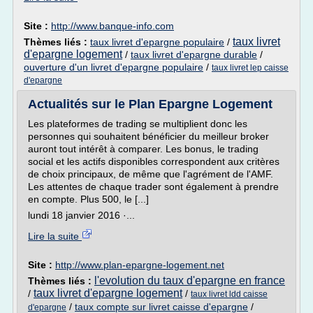
Site :
http://www.banque-info.com
taux livret
Thèmes liés :
taux livret d'epargne populaire
/
d'epargne logement
/
taux livret d'epargne durable
/
ouverture d'un livret d'epargne populaire
/
taux livret lep caisse
d'epargne
Actualités sur le Plan Epargne Logement
Les plateformes de trading se multiplient donc les
personnes qui souhaitent bénéficier du meilleur broker
auront tout intérêt à comparer. Les bonus, le trading
social et les actifs disponibles correspondent aux critères
de choix principaux, de même que l'agrément de l'AMF.
Les attentes de chaque trader sont également à prendre
en compte. Plus 500, le [...]
lundi 18 janvier 2016 ·...
Lire la suite
Site :
http://www.plan-epargne-logement.net
l'evolution du taux d'epargne en france
Thèmes liés :
taux livret d'epargne logement
/
/
taux livret ldd caisse
/
taux compte sur livret caisse d'epargne
/
d'epargne