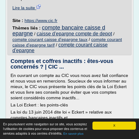
Lire la suite
Site :
https://www.cic.fr
compte bancaire caisse d
Thèmes liés :
epargne
caisse d'epargne compte de depot
/
/
compte courant caisse d'epargne taux
/
compte courant
compte courant caisse
caisse d'epargne tarif
/
d'epargne
Comptes et coffres inactifs : êtes-vous
concernés ? | CIC ...
En ouvrant un compte au CIC vous nous avez fait confiance
et nous vous en remercions. Soucieux de vous informer au
mieux, le CIC vous présente les points clés de la Loi Eckert
et vous livre ses conseils pour éviter que vos comptes
soient considérés comme inactifs...
La Loi Eckert : les points-clés
La loi du 13 juin 2014 dite loi « Eckert » relative aux
comptes bancaires inactifs et...
En poursuivant votre navigation sur ce site, vous acceptez
X
Lire la suite
l'utilisation de cookies pour vous proposer des contenus et
services adaptés à vos centres d'intérêts.
En savoir plus