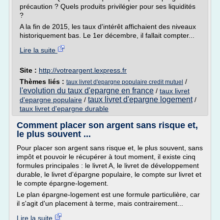
précaution ? Quels produits privilégier pour ses liquidités
?
A la fin de 2015, les taux d'intérêt affichaient des niveaux
historiquement bas. Le 1er décembre, il fallait compter...
Lire la suite
Site :
http://votreargent.lexpress.fr
Thèmes liés :
/
taux livret d'epargne populaire credit mutuel
l'evolution du taux d'epargne en france
/
taux livret
taux livret d'epargne logement
d'epargne populaire
/
/
taux livret d'epargne durable
Comment placer son argent sans risque et,
le plus souvent ...
Pour placer son argent sans risque et, le plus souvent, sans
impôt et pouvoir le récupérer à tout moment, il existe cinq
formules principales : le livret A, le livret de développement
durable, le livret d'épargne populaire, le compte sur livret et
le compte épargne-logement.
Le plan épargne-logement est une formule particulière, car
il s'agit d'un placement à terme, mais contrairement...
Lire la suite