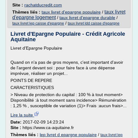
Site :
rachatducredit.com
taux livret
Thèmes liés :
taux livret d'epargne populaire
/
d'epargne logement
/
taux livret d'epargne durable
/
/
taux livret lep caisse d'epargne
taux livret ldd caisse d'epargne
Livret d'Epargne Populaire - Crédit Agricole
Aquitaine
Livret d'Epargne Populaire
Quand on n'a pas de gros moyens, c'est important d'avoir
de l'argent devant soi : pour faire face à une dépense
imprévue, réaliser un projet...
POINTS DE REPERE
CARACTERISTIQUES
> Niveau de protection du capital : 100 % à tout moment>
Disponibilité :à tout moment sans incidence> Rémunération
: 1,25 % , susceptible de variation (1)> Frais :aucun frais>...
Lire la suite
Date:
2017-02-09 14:23:24
Site :
https://www.ca-aquitaine.fr
Thèmes liés :
lep livret d epargne populaire
/
taux livret lep