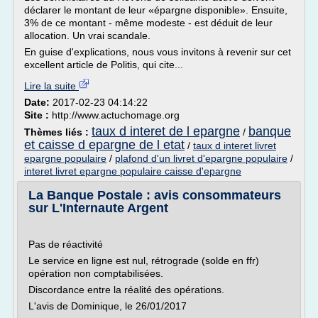
déclarer le montant de leur «épargne disponible». Ensuite,
3% de ce montant - même modeste - est déduit de leur
allocation. Un vrai scandale.
En guise d'explications, nous vous invitons à revenir sur cet
excellent article de Politis, qui cite...
Lire la suite
Date:
2017-02-23 04:14:22
Site :
http://www.actuchomage.org
taux d interet de l epargne
banque
Thèmes liés :
/
et caisse d epargne de l etat
/
taux d interet livret
epargne populaire
/
plafond d'un livret d'epargne populaire
/
interet livret epargne populaire caisse d'epargne
La Banque Postale : avis consommateurs
sur L'Internaute Argent
Pas de réactivité
Le service en ligne est nul, rétrograde (solde en ffr)
opération non comptabilisées.
Discordance entre la réalité des opérations.
L'avis de Dominique, le 26/01/2017