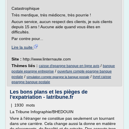
Catastrophique
Très merdique, très médiocre, très pourrie !
Aucun service, aucun respect des clients, je suis clients
depuis 15 ans ! Aucune aide quand vous êtes en
difficultés.
Par contre pour...
Lire la suite
Site :
http://www.linternaute.com
Thèmes liés :
/
caisse d'epargne banque en ligne avis
banque
/
postale epargne entreprise
ouverture compte epargne banque
/
/
postale
livret caisse
simulation compte epargne la banque postale
epargne banque postale
Les bons plans et les pièges de
l'expatriation - latribune.fr
| 1930 mots
La Tribune Infographie/BHEDOUIN
Vivre à l'étranger ne constitue pas seulement un tournant
dans une carrière. Cela change aussi la donne en matière
de placements, de fiscalité et de retraite. Des aspects trop