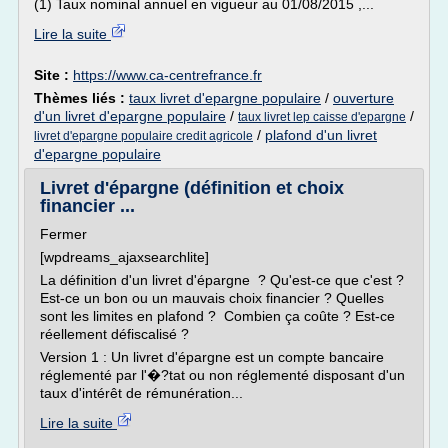
(1) Taux nominal annuel en vigueur au 01/08/2015 ,...
Lire la suite
Site :
https://www.ca-centrefrance.fr
Thèmes liés :
taux livret d'epargne populaire
/
ouverture
d'un livret d'epargne populaire
/
/
taux livret lep caisse d'epargne
/
plafond d'un livret
livret d'epargne populaire credit agricole
d'epargne populaire
Livret d'épargne (définition et choix
financier ...
Fermer
[wpdreams_ajaxsearchlite]
La définition d'un livret d'épargne ? Qu'est-ce que c'est ?
Est-ce un bon ou un mauvais choix financier ? Quelles
sont les limites en plafond ? Combien ça coûte ? Est-ce
réellement défiscalisé ?
Version 1 : Un livret d'épargne est un compte bancaire
réglementé par l'�?tat ou non réglementé disposant d'un
taux d'intérêt de rémunération...
Lire la suite