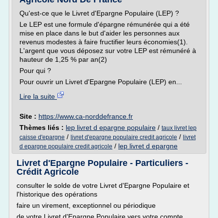
Qu'est-ce que le Livret d'Epargne Populaire (LEP) ?
Le LEP est une formule d'épargne rémunérée qui a été
mise en place dans le but d'aider les personnes aux
revenus modestes à faire fructifier leurs économies(1).
L'argent que vous déposez sur votre LEP est rémunéré à
hauteur de 1,25 % par an(2)
Pour qui ?
Pour ouvrir un Livret d'Epargne Populaire (LEP) en...
Lire la suite
Site :
https://www.ca-norddefrance.fr
Thèmes liés :
lep livret d epargne populaire
/
taux livret lep
/
/
caisse d'epargne
livret d'epargne populaire credit agricole
livret
/
lep livret d epargne
d epargne populaire credit agricole
Livret d'Epargne Populaire - Particuliers -
Crédit Agricole
consulter le solde de votre Livret d'Epargne Populaire et
l'historique des opérations
faire un virement, exceptionnel ou périodique
de votre Livret d'Epargne Populaire vers votre compte