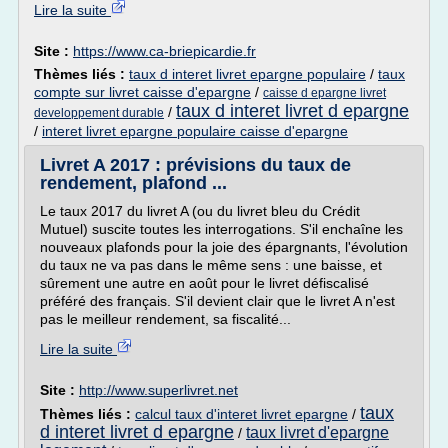
Lire la suite
Site :
https://www.ca-briepicardie.fr
Thèmes liés :
taux d interet livret epargne populaire
/
taux
compte sur livret caisse d'epargne
/
caisse d epargne livret
taux d interet livret d epargne
/
developpement durable
/
interet livret epargne populaire caisse d'epargne
Livret A 2017 : prévisions du taux de
rendement, plafond ...
Le taux 2017 du livret A (ou du livret bleu du Crédit
Mutuel) suscite toutes les interrogations. S'il enchaîne les
nouveaux plafonds pour la joie des épargnants, l'évolution
du taux ne va pas dans le même sens : une baisse, et
sûrement une autre en août pour le livret défiscalisé
préféré des français. S'il devient clair que le livret A n'est
pas le meilleur rendement, sa fiscalité...
Lire la suite
Site :
http://www.superlivret.net
taux
Thèmes liés :
calcul taux d'interet livret epargne
/
d interet livret d epargne
taux livret d'epargne
/