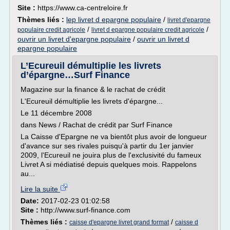
Site :
https://www.ca-centreloire.fr
Thèmes liés :
lep livret d epargne populaire
/
livret d'epargne
/
/
populaire credit agricole
livret d epargne populaire credit agricole
ouvrir un livret d'epargne populaire
/
ouvrir un livret d
epargne populaire
L’Ecureuil démultiplie les livrets
d’épargne…Surf Finance
Magazine sur la finance & le rachat de crédit
L'Ecureuil démultiplie les livrets d'épargne...
Le 11 décembre 2008
dans News / Rachat de crédit par Surf Finance
La Caisse d'Epargne ne va bientôt plus avoir de longueur
d'avance sur ses rivales puisqu'à partir du 1er janvier
2009, l'Ecureuil ne jouira plus de l'exclusivité du fameux
Livret A si médiatisé depuis quelques mois. Rappelons
au...
Lire la suite
Date:
2017-02-23 01:02:58
Site :
http://www.surf-finance.com
Thèmes liés :
/
caisse d'epargne livret grand format
caisse d