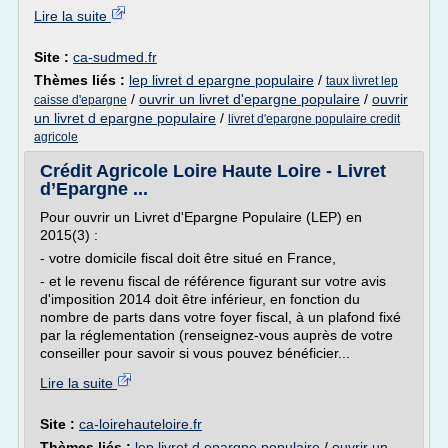
Lire la suite
Site :
ca-sudmed.fr
Thèmes liés :
lep livret d epargne populaire
/
taux livret lep
/
ouvrir un livret d'epargne populaire
/
ouvrir
caisse d'epargne
un livret d epargne populaire
/
livret d'epargne populaire credit
agricole
Crédit Agricole Loire Haute Loire - Livret
d’Epargne ...
Pour ouvrir un Livret d'Epargne Populaire (LEP) en
2015(3) :
- votre domicile fiscal doit être situé en France,
- et le revenu fiscal de référence figurant sur votre avis
d'imposition 2014 doit être inférieur, en fonction du
nombre de parts dans votre foyer fiscal, à un plafond fixé
par la réglementation (renseignez-vous auprès de votre
conseiller pour savoir si vous pouvez bénéficier...
Lire la suite
Site :
ca-loirehauteloire.fr
Thèmes liés :
lep livret d epargne populaire
/
ouvrir un