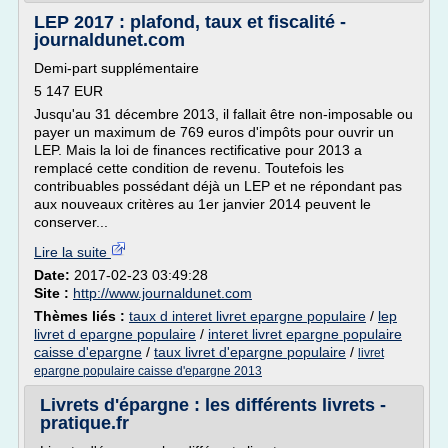
LEP 2017 : plafond, taux et fiscalité -
journaldunet.com
Demi-part supplémentaire
5 147 EUR
Jusqu'au 31 décembre 2013, il fallait être non-imposable ou
payer un maximum de 769 euros d'impôts pour ouvrir un
LEP. Mais la loi de finances rectificative pour 2013 a
remplacé cette condition de revenu. Toutefois les
contribuables possédant déjà un LEP et ne répondant pas
aux nouveaux critères au 1er janvier 2014 peuvent le
conserver...
Lire la suite
Date:
2017-02-23 03:49:28
Site :
http://www.journaldunet.com
Thèmes liés :
taux d interet livret epargne populaire
/
lep
livret d epargne populaire
/
interet livret epargne populaire
caisse d'epargne
/
taux livret d'epargne populaire
/
livret
epargne populaire caisse d'epargne 2013
Livrets d'épargne : les différents livrets -
pratique.fr