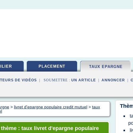
ILIER
PLACEMENT
TAUX EPARGNE
TEURS DE VIDÉOS
| SOUMETTRE :
UN ARTICLE
|
ANNONCER
|
Thèm
argne
>
livret d'epargne populaire credit mutuel
>
taux
el
t
po
 thème : taux livret d'epargne populaire
l