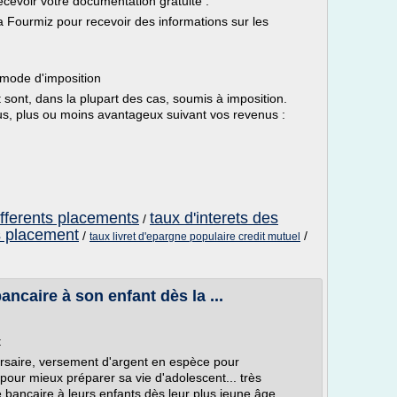
ecevoir votre documentation gratuite :
La Fourmiz pour recevoir des informations sur les
n mode d'imposition
sont, dans la plupart des cas, soumis à imposition.
us, plus ou moins avantageux suivant vos revenus :
differents placements
taux d'interets des
/
s placement
/
/
taux livret d'epargne populaire credit mutuel
ncaire à son enfant dès la ...
t
rsaire, versement d'argent en espèce pour
ur mieux préparer sa vie d'adolescent... très
 bancaire à leurs enfants dès leur plus jeune âge.