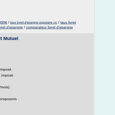
rgne
/
/
taux livret
taux livret d'epargne populaire cic
ivret d'epargne
/
comparateur livret d'epargne
t Mutuel
 imposé.
t imposé.
/mois).
 proposons :