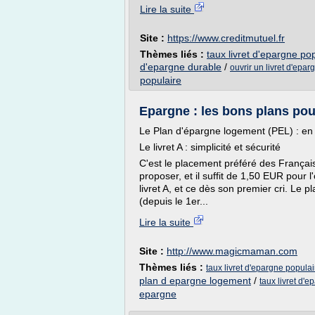
Lire la suite
Site :
https://www.creditmutuel.fr
Thèmes liés :
taux livret d'epargne po
d'epargne durable
/
ouvrir un livret d'epa
populaire
Epargne : les bons plans po
Le Plan d'épargne logement (PEL) : en 
Le livret A : simplicité et sécurité
C'est le placement préféré des Françai
proposer, et il suffit de 1,50 EUR pour 
livret A, et ce dès son premier cri. Le
(depuis le 1er...
Lire la suite
Site :
http://www.magicmaman.com
Thèmes liés :
taux livret d'epargne popula
plan d epargne logement
/
taux livret d'
epargne