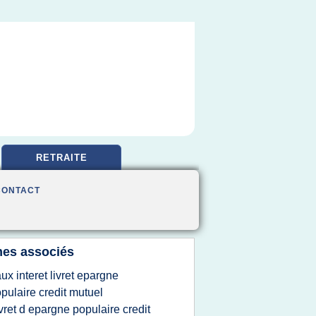
RETRAITE
CONTACT
es associés
aux interet livret epargne
pulaire credit mutuel
ivret d epargne populaire credit