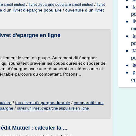
/
/
re credit mutuel
livret d'epargne populaire credit mutuel
livret
t
e d'un livret d'epargne populaire
/
ouverture d un livret
po
l
mu
ivret d'epargne en ligne
t
po
t
uellement le vent en poupe. Autrement dit épargner
po
rs qui souhaitent prévenir les coups dures et disposer de
t
livret d'épargne avec une rémunération intéressante et
p
éritable parcours du combattant. Posons...
e
pulaire
/
taux livret d'epargne durable
/
comparatif taux
epargne
/
ouvrir un livret d'epargne populaire en ligne
dit Mutuel : calculer la ...