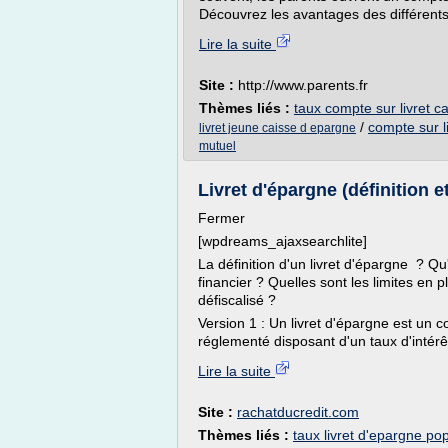
Découvrez les avantages des différents l
Lire la suite
Site :
http://www.parents.fr
Thèmes liés :
taux compte sur livret c
/
compte sur l
livret jeune caisse d epargne
mutuel
Livret d'épargne (définition et
Fermer
[wpdreams_ajaxsearchlite]
La définition d'un livret d'épargne ? Q
financier ? Quelles sont les limites en
défiscalisé ?
Version 1 : Un livret d'épargne est un
réglementé disposant d'un taux d'intérê
Lire la suite
Site :
rachatducredit.com
Thèmes liés :
taux livret d'epargne pop