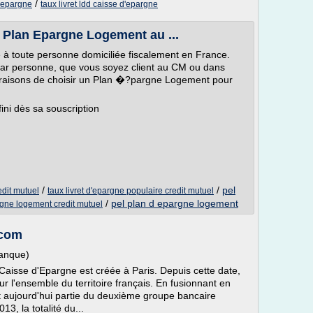
/
d'epargne
taux livret ldd caisse d'epargne
e Plan Epargne Logement au ...
e à toute personne domiciliée fiscalement en France.
ar personne, que vous soyez client au CM ou dans
 raisons de choisir un Plan �?pargne Logement pour
ini dès sa souscription
/
/
pel
dit mutuel
taux livret d'epargne populaire credit mutuel
/
pel plan d epargne logement
rgne logement credit mutuel
.com
banque)
Caisse d'Epargne est créée à Paris. Depuis cette date,
r l'ensemble du territoire français. En fusionnant en
it aujourd'hui partie du deuxième groupe bancaire
013, la totalité du...