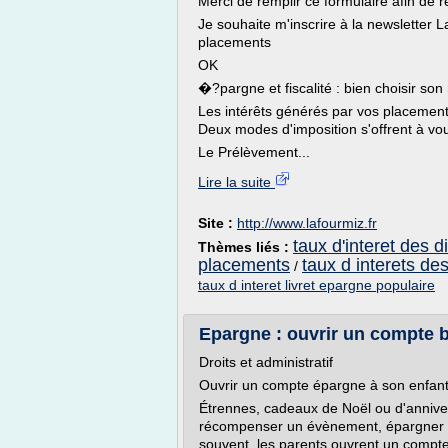
Merci de remplir ce formulaire afin de r
Je souhaite m'inscrire à la newsletter 
placements
OK
�?pargne et fiscalité : bien choisir so
Les intérêts générés par vos placement 
Deux modes d'imposition s'offrent à vo
Le Prélèvement...
Lire la suite
Site :
http://www.lafourmiz.fr
taux d'interet des 
Thèmes liés :
placements
taux d interets de
/
taux d interet livret epargne populaire
Epargne : ouvrir un compte ba
Droits et administratif
Ouvrir un compte épargne à son enfan
Étrennes, cadeaux de Noël ou d'annive
récompenser un évènement, épargner po
souvent, les parents ouvrent un compte