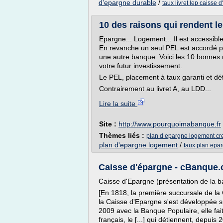
d'epargne durable
/
taux livret lep caisse 
10 des raisons qui rendent l
Epargne... Logement... Il est accessibl
En revanche un seul PEL est accordé p
une autre banque. Voici les 10 bonnes
votre futur investissement.
Le PEL, placement à taux garanti et déf
Contrairement au livret A, au LDD...
Lire la suite
Site :
http://www.pourquoimabanque.fr
Thèmes liés :
plan d epargne logement cre
plan d'epargne logement
/
taux plan epa
Caisse d'épargne - cBanque
Caisse d'Epargne (présentation de la 
[En 1818, la première succursale de la 
la Caisse d'Epargne s'est développée su
2009 avec la Banque Populaire, elle fa
français, le [...] qui détiennent, depuis 2