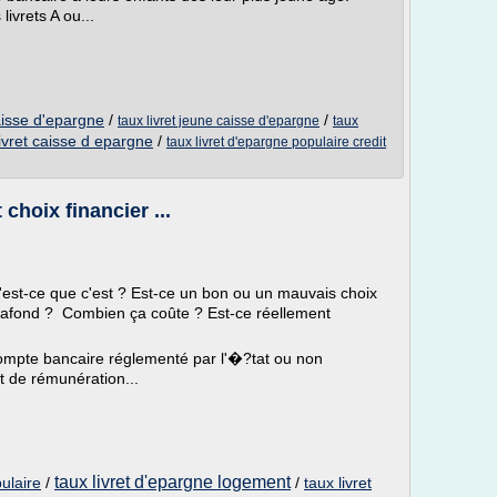
ivrets A ou...
aisse d'epargne
/
/
taux livret jeune caisse d'epargne
taux
ivret caisse d epargne
/
taux livret d'epargne populaire credit
 choix financier ...
u'est-ce que c'est ? Est-ce un bon ou un mauvais choix
 plafond ? Combien ça coûte ? Est-ce réellement
 compte bancaire réglementé par l'�?tat ou non
t de rémunération...
taux livret d'epargne logement
ulaire
/
/
taux livret