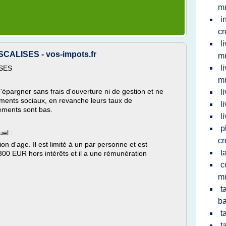
mu
i
cr
l
ALISES - vos-impots.fr
mu
l
SES
mu
'épargner sans frais d'ouverture ni de gestion et ne
l
ements sociaux, en revanche leurs taux de
l
ements sont bas.
l
p
uel :
cr
ion d'age. Il est limité à un par personne et est
t
00 EUR hors intérêts et il a une rémunération
c
mu
t
ba
t
t