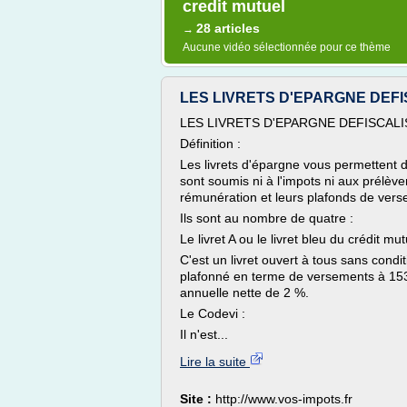
credit mutuel
28 articles
→
Aucune vidéo sélectionnée pour ce thème
LES LIVRETS D'EPARGNE DEFISC
LES LIVRETS D'EPARGNE DEFISCALI
Définition :
Les livrets d'épargne vous permettent d
sont soumis ni à l'impots ni aux prélèv
rémunération et leurs plafonds de vers
Ils sont au nombre de quatre :
Le livret A ou le livret bleu du crédit mut
C'est un livret ouvert à tous sans condit
plafonné en terme de versements à 153
annuelle nette de 2 %.
Le Codevi :
Il n'est...
Lire la suite
Site :
http://www.vos-impots.fr