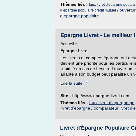
Thèmes liés :
taux livret d'epargne populai
/
ouvertur
d epargne populaire credit mutuel
d epargne populaire
Epargne Livret - Le meilleur l
Accueil »
Epargne Livret
Les livrets et comptes épargne ont act
devient une priorité pour les particulie
liquidité en cas de besoin. Trouver un 
adapté à son budget peut paraitre un v
Lire la suite
Site :
http://www.epargne-livret.com
Thèmes liés :
taux livret d'epargne po
livret d'epargne
/
comparateur livret d'
Livret d'Épargne Populaire Cré