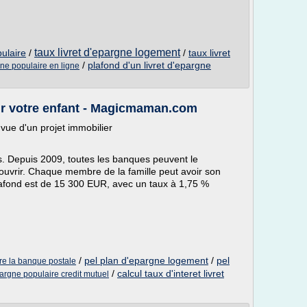
taux livret d'epargne logement
pulaire
/
/
taux livret
/
plafond d'un livret d'epargne
rgne populaire en ligne
ur votre enfant - Magicmaman.com
vue d'un projet immobilier
s. Depuis 2009, toutes les banques peuvent le
l'ouvrir. Chaque membre de la famille peut avoir son
 plafond est de 15 300 EUR, avec un taux à 1,75 %
/
pel plan d'epargne logement
/
pel
ire la banque postale
/
calcul taux d'interet livret
epargne populaire credit mutuel