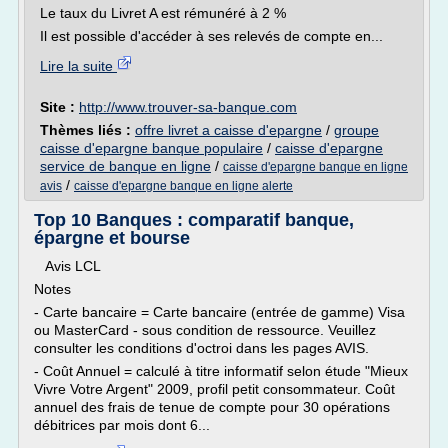
Le taux du Livret A est rémunéré à 2 %
Il est possible d'accéder à ses relevés de compte en...
Lire la suite
Site :
http://www.trouver-sa-banque.com
Thèmes liés :
offre livret a caisse d'epargne
/
groupe
caisse d'epargne banque populaire
/
caisse d'epargne
service de banque en ligne
/
caisse d'epargne banque en ligne
/
avis
caisse d'epargne banque en ligne alerte
Top 10 Banques : comparatif banque,
épargne et bourse
Avis LCL
Notes
- Carte bancaire = Carte bancaire (entrée de gamme) Visa
ou MasterCard - sous condition de ressource. Veuillez
consulter les conditions d'octroi dans les pages AVIS.
- Coût Annuel = calculé à titre informatif selon étude "Mieux
Vivre Votre Argent" 2009, profil petit consommateur. Coût
annuel des frais de tenue de compte pour 30 opérations
débitrices par mois dont 6...