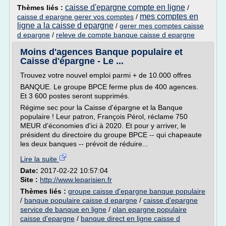
caisse d'epargne compte en ligne
Thèmes liés :
/
mes comptes en
caisse d epargne gerer vos comptes
/
ligne a la caisse d epargne
/
gerer mes comptes caisse
d epargne
/
releve de compte banque caisse d epargne
Moins d'agences Banque populaire et
Caisse d'épargne - Le ...
Trouvez votre nouvel emploi parmi + de 10.000 offres
BANQUE. Le groupe BPCE ferme plus de 400 agences.
Et 3 600 postes seront supprimés.
Régime sec pour la Caisse d'épargne et la Banque
populaire ! Leur patron, François Pérol, réclame 750
MEUR d'économies d'ici à 2020. Et pour y arriver, le
président du directoire du groupe BPCE -- qui chapeaute
les deux banques -- prévoit de réduire...
Lire la suite
Date:
2017-02-22 10:57:04
Site :
http://www.leparisien.fr
Thèmes liés :
groupe caisse d'epargne banque populaire
/
banque populaire caisse d epargne
/
caisse d'epargne
service de banque en ligne
/
plan epargne populaire
caisse d'epargne
/
banque direct en ligne caisse d