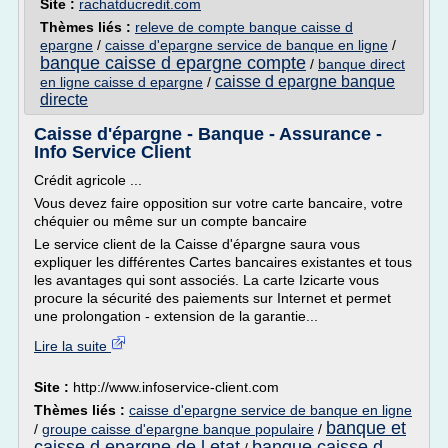
Site :
rachatducredit.com
Thèmes liés :
releve de compte banque caisse d
epargne
/
caisse d'epargne service de banque en ligne
/
banque caisse d epargne compte
/
banque direct
caisse d epargne banque
en ligne caisse d epargne
/
directe
Caisse d'épargne - Banque - Assurance -
Info Service Client
Crédit agricole ...
Vous devez faire opposition sur votre carte bancaire, votre
chéquier ou même sur un compte bancaire
Le service client de la Caisse d'épargne saura vous
expliquer les différentes Cartes bancaires existantes et tous
les avantages qui sont associés. La carte Izicarte vous
procure la sécurité des paiements sur Internet et permet
une prolongation - extension de la garantie...
Lire la suite
Site :
http://www.infoservice-client.com
Thèmes liés :
caisse d'epargne service de banque en ligne
banque et
/
groupe caisse d'epargne banque populaire
/
caisse d epargne de l etat
banque caisse d