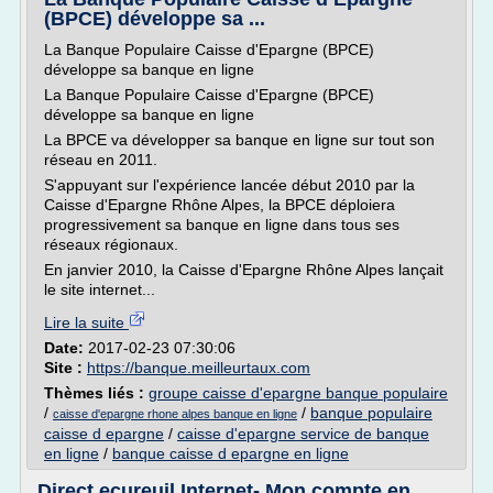
(BPCE) développe sa ...
La Banque Populaire Caisse d'Epargne (BPCE)
développe sa banque en ligne
La Banque Populaire Caisse d'Epargne (BPCE)
développe sa banque en ligne
La BPCE va développer sa banque en ligne sur tout son
réseau en 2011.
S'appuyant sur l'expérience lancée début 2010 par la
Caisse d'Epargne Rhône Alpes, la BPCE déploiera
progressivement sa banque en ligne dans tous ses
réseaux régionaux.
En janvier 2010, la Caisse d'Epargne Rhône Alpes lançait
le site internet...
Lire la suite
Date:
2017-02-23 07:30:06
Site :
https://banque.meilleurtaux.com
Thèmes liés :
groupe caisse d'epargne banque populaire
/
/
banque populaire
caisse d'epargne rhone alpes banque en ligne
caisse d epargne
/
caisse d'epargne service de banque
en ligne
/
banque caisse d epargne en ligne
Direct ecureuil Internet- Mon compte en