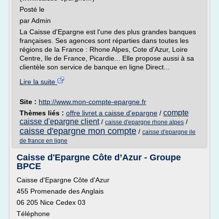
Posté le
par Admin
La Caisse d'Epargne est l'une des plus grandes banques
françaises. Ses agences sont réparties dans toutes les
régions de la France : Rhone Alpes, Cote d'Azur, Loire
Centre, Ile de France, Picardie... Elle propose aussi à sa
clientèle son service de banque en ligne Direct...
Lire la suite
Site :
http://www.mon-compte-epargne.fr
compte
Thèmes liés :
offre livret a caisse d'epargne
/
caisse d'epargne client
/
/
caisse d'epargne rhone alpes
caisse d'epargne mon compte
/
caisse d'epargne ile
de france en ligne
Caisse d'Epargne Côte d’Azur - Groupe
BPCE
Caisse d'Epargne Côte d'Azur
455 Promenade des Anglais
06 205 Nice Cedex 03
Téléphone