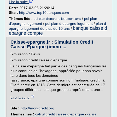
Lire la suite
Date:
2017-02-06 21:20:14
Site :
http://www.top10banques.com
Thèmes liés :
/
pel plan
pel plan d'epargne logement avis
d'epargne logement
/
pel plan d epargne logement
/
plan d
banque caisse d
epargne logement de plus de 10 ans
/
epargne compte
Caisse-epargne.fr : Simulation Credit
Caisse Epargne (immo ...
Simulation / Devis
Simulation crédit caisse d'épargne
La caisse d'épargne fait partie des banques françaises les
plus connues de l'hexagone, appréciée pour son savoir
faire dans tous les domaines
(assurance, épargne comme son nom l'indique, crédit...).
Elle fut créé en 1818. Cette dernière est constituée de 17
groupes différents , chaque groupes représentant une...
Lire la suite
Site :
http://mon-credit.org
Thèmes liés :
calcul credit caisse d'epargne
/
caisse