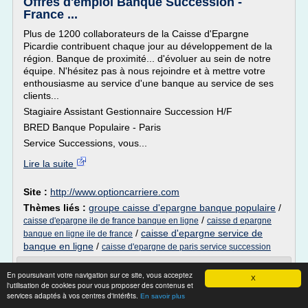
Offres d'emploi Banque Succession -
France ...
Plus de 1200 collaborateurs de la Caisse d'Epargne
Picardie contribuent chaque jour au développement de la
région. Banque de proximité... d'évoluer au sein de notre
équipe. N'hésitez pas à nous rejoindre et à mettre votre
enthousiasme au service d'une banque au service de ses
clients...
Stagiaire Assistant Gestionnaire Succession H/F
BRED Banque Populaire - Paris
Service Successions, vous...
Lire la suite
Site :
http://www.optioncarriere.com
Thèmes liés :
groupe caisse d'epargne banque populaire
/
/
caisse d'epargne ile de france banque en ligne
caisse d epargne
/
caisse d'epargne service de
banque en ligne ile de france
banque en ligne
/
caisse d'epargne de paris service succession
Découvrez BforBank, banque 100% en
En poursuivant votre navigation sur ce site, vous acceptez
X
ligne spécialiste de l ...
l'utilisation de cookies pour vous proposer des contenus et
services adaptés à vos centres d'intérêts.
En savoir plus
BforBank est une banque 100% en ligne. Elle vous offre