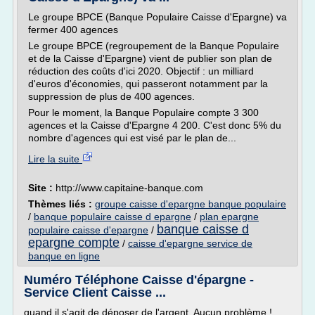
Le groupe BPCE (Banque Populaire Caisse d'Epargne) va
fermer 400 agences
Le groupe BPCE (regroupement de la Banque Populaire
et de la Caisse d'Epargne) vient de publier son plan de
réduction des coûts d'ici 2020. Objectif : un milliard
d'euros d'économies, qui passeront notamment par la
suppression de plus de 400 agences.
Pour le moment, la Banque Populaire compte 3 300
agences et la Caisse d'Epargne 4 200. C'est donc 5% du
nombre d'agences qui est visé par le plan de...
Lire la suite
Site :
http://www.capitaine-banque.com
Thèmes liés :
groupe caisse d'epargne banque populaire
/
banque populaire caisse d epargne
/
plan epargne
banque caisse d
populaire caisse d'epargne
/
epargne compte
/
caisse d'epargne service de
banque en ligne
Numéro Téléphone Caisse d'épargne -
Service Client Caisse ...
quand il s'agit de déposer de l'argent. Aucun problème !