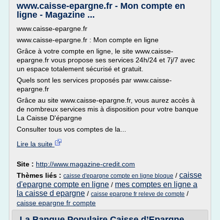
www.caisse-epargne.fr - Mon compte en
ligne - Magazine ...
www.caisse-epargne.fr
www.caisse-epargne.fr : Mon compte en ligne
Grâce à votre compte en ligne, le site www.caisse-
epargne.fr vous propose ses services 24h/24 et 7j/7 avec
un espace totalement sécurisé et gratuit.
Quels sont les services proposés par www.caisse-
epargne.fr
Grâce au site www.caisse-epargne.fr, vous aurez accès à
de nombreux services mis à disposition pour votre banque
La Caisse D'épargne
Consulter tous vos comptes de la...
Lire la suite
Site :
http://www.magazine-credit.com
caisse
Thèmes liés :
/
caisse d'epargne compte en ligne bloque
d'epargne compte en ligne
mes comptes en ligne a
/
la caisse d epargne
/
/
caisse epargne fr releve de compte
caisse epargne fr compte
La Banque Populaire Caisse d’Epargne