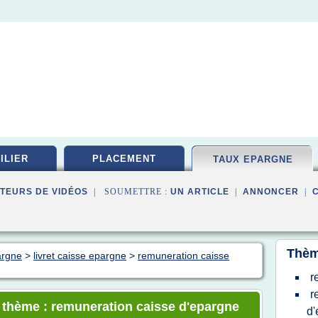
ILIER
PLACEMENT
TAUX EPARGNE
TEURS DE VIDÉOS
| SOUMETTRE :
UN ARTICLE
|
ANNONCER
|
Thèm
argne
>
livret caisse epargne
>
remuneration caisse
r
r
e thème : remuneration caisse d'epargne
d'