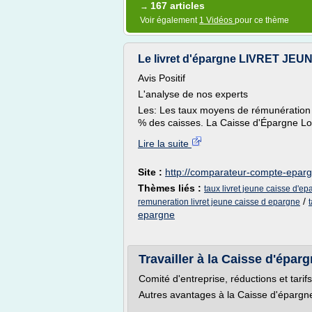
167 articles
→
Voir également
1 Vidéos
pour ce thème
Le livret d'épargne LIVRET JEU
Avis Positif
L'analyse de nos experts
Les: Les taux moyens de rémunération
% des caisses. La Caisse d'Épargne Loi
Lire la suite
Site :
http://comparateur-compte-eparg
Thèmes liés :
taux livret jeune caisse d'e
/
remuneration livret jeune caisse d epargne
epargne
Travailler à la Caisse d'épar
Comité d'entreprise, réductions et tarifs 
Autres avantages à la Caisse d'épargne