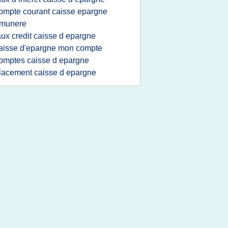
ompte courant caisse epargne
emunere
aux credit caisse d epargne
aisse d'epargne mon compte
omptes caisse d epargne
lacement caisse d epargne