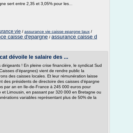
gne sert entre 2,35 et 3,05% pour les...
urance vie
/
assurance vie caisse epargne taux
/
ce caisse d'epargne
assurance caisse d
/
t dévoile le salaire des ...
rigeants ! En pleine crise financière, le syndicat Sud
isses d'épargnes) vient de rendre public la
ons des caisses locales. Et leur rémunération laisse
nt des présidents de directoire des caisses d'épargne
s par an en Ile-de-France à 245 000 euros pour
ne et Limousin, en passant par 320 000 en Bretagne ou
unérations variables représentant plus de 50% de la