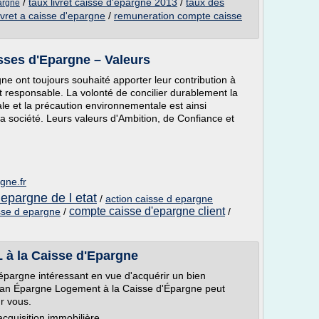
/
taux livret caisse d'epargne 2013
/
taux des
pargne
ivret a caisse d'epargne
/
remuneration compte caisse
sses d'Epargne – Valeurs
ne ont toujours souhaité apporter leur contribution à
esponsable. La volonté de concilier durablement la
le et la précaution environnementale est ainsi
a société. Leurs valeurs d'Ambition, de Confiance et
gne.fr
epargne de l etat
/
action caisse d epargne
compte caisse d'epargne client
sse d epargne
/
/
EL à la Caisse d'Epargne
 épargne intéressant en vue d'acquérir un bien
lan Épargne Logement à la Caisse d'Épargne peut
r vous.
cquisition immobilière