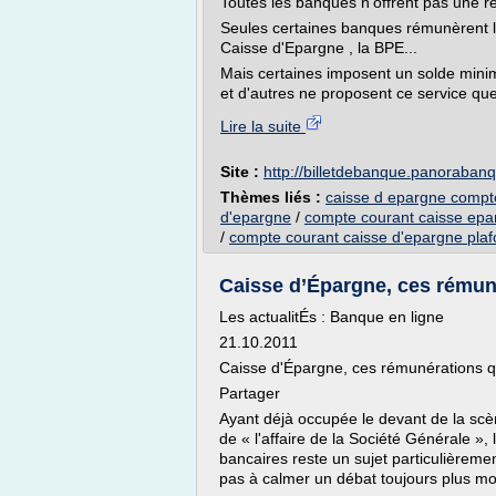
Toutes les banques n'offrent pas une 
Seules certaines banques rémunèrent le
Caisse d'Epargne , la BPE...
Mais certaines imposent un solde min
et d'autres ne proposent ce service que
Lire la suite
Site :
http://billetdebanque.panoraban
Thèmes liés :
caisse d epargne compt
d'epargne
/
compte courant caisse ep
/
compte courant caisse d'epargne pla
Caisse d’Épargne, ces rémunér
Les actualitÉs : Banque en ligne
21.10.2011
Caisse d'Épargne, ces rémunérations qui
Partager
Ayant déjà occupée le devant de la sc
de « l'affaire de la Société Générale »
bancaires reste un sujet particulièremen
pas à calmer un débat toujours plus 