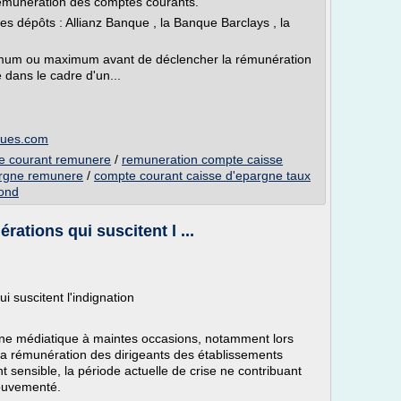
rémunération des comptes courants.
s dépôts : Allianz Banque , la Banque Barclays , la
imum ou maximum avant de déclencher la rémunération
 dans le cadre d'un...
ques.com
e courant remunere
/
remuneration compte caisse
argne remunere
/
compte courant caisse d'epargne taux
fond
ations qui suscitent l ...
 suscitent l'indignation
ène médiatique à maintes occasions, notamment lors
, la rémunération des dirigeants des établissements
t sensible, la période actuelle de crise ne contribuant
mouvementé.