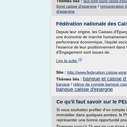
Thèmes liés :
taux livret jeune caisse d'e
livret caisse d'epargne
/
remuneration l
d'epargne
Fédération nationale des Cai
Depuis leur origine, les Caisses d'Eparg
une économie de marché humainement r
performance économique, l'équité socia
l'essence de leur positionnement dans l
d'Engagement sont issues de...
Lire la suite
Site :
http://www.federation.caisse-epar
banque et caisse d 
Thèmes liés :
banque
/
releve de compte banque cai
banque caisse d'epargne
Ce qu'il faut savoir sur le P
Si vous souhaitez profiter d'un compte
immobilier dans quelques années, le P
représenter une bonne opportunité pou
Épargner jusqu'à 15 ans en vue d'une a