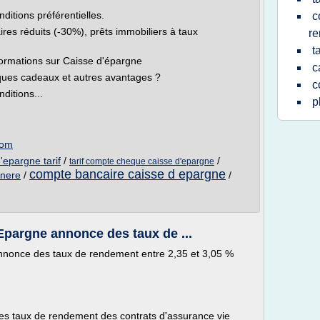
ditions préférentielles.
c
res réduits (-30%), prêts immobiliers à taux
r
t
formations sur Caisse d'épargne
c
ques cadeaux et autres avantages ?
c
ditions...
p
com
'epargne tarif
/
/
tarif compte cheque caisse d'epargne
compte bancaire caisse d epargne
unere
/
/
Epargne annonce des taux de ...
nnonce des taux de rendement entre 2,35 et 3,05 %
es taux de rendement des contrats d'assurance vie