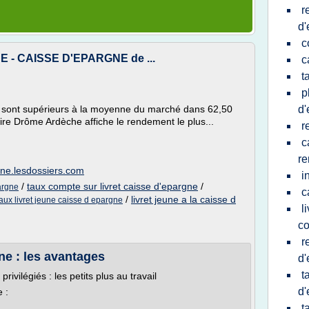
r
d'
c
NE - CAISSE D'EPARGNE de ...
c
t
p
 sont supérieurs à la moyenne du marché dans 62,50
d'
re Drôme Ardèche affiche le rendement le plus...
r
c
r
ne.lesdossiers.com
i
/
taux compte sur livret caisse d'epargne
/
pargne
c
/
livret jeune a la caisse d
taux livret jeune caisse d epargne
l
co
r
gne : les avantages
d'
t
privilégiés : les petits plus au travail
d'
 :
t