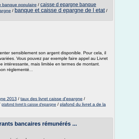
caisse d epargne banque
e banque populaire
/
banque et caisse d epargne de l etat
pargne
/
/
ter sensiblement son argent disponible. Pour cela, il
 variées. Vous pouvez par exemple faire appel au Livret
ée intéressante, mais limitée en termes de montant.
non réglementé...
rgne 2013
/
taux des livret caisse d'epargne
/
/
/
plafond du livret a de la
plafond livret b caisse d'epargne
ants bancaires rémunérés ...