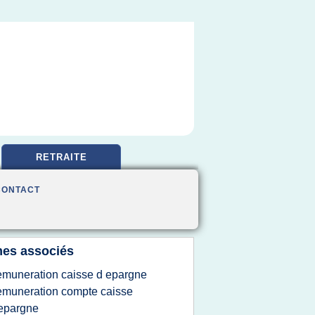
RETRAITE
CONTACT
es associés
emuneration caisse d epargne
emuneration compte caisse
epargne