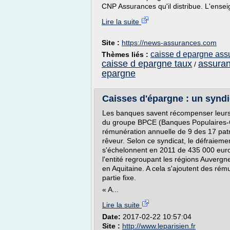
CNP Assurances qu'il distribue. L'ensei
Lire la suite
Site :
https://news-assurances.com
caisse d epargne ass
Thèmes liés :
caisse d epargne taux
assuran
/
epargne
Caisses d'épargne : un syndica
Les banques savent récompenser leurs di
du groupe BPCE (Banques Populaires-Ca
rémunération annuelle de 9 des 17 patr
rêveur. Selon ce syndicat, le défraieme
s'échelonnent en 2011 de 435 000 euro
l'entité regroupant les régions Auverg
en Aquitaine. A cela s'ajoutent des rém
partie fixe.
« A...
Lire la suite
Date:
2017-02-22 10:57:04
Site :
http://www.leparisien.fr