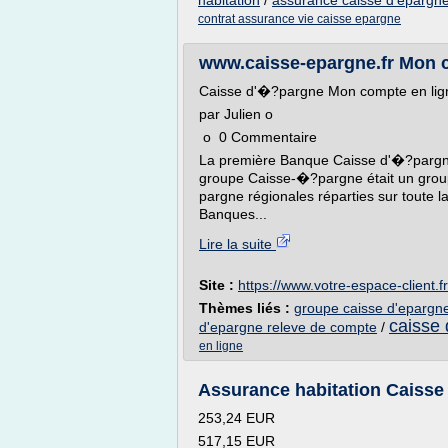
habitation
/
assurance caisse d'epargn
contrat assurance vie caisse epargne
www.caisse-epargne.fr Mon c
Caisse d'�?pargne Mon compte en lign
par Julien o
o 0 Commentaire
La première Banque Caisse d'�?pargne a
groupe Caisse-�?pargne était un group
pargne régionales réparties sur toute 
Banques...
Lire la suite
Site :
https://www.votre-espace-client.fr
Thèmes liés :
groupe caisse d'epargn
caisse
d'epargne releve de compte
/
en ligne
Assurance habitation Caisse 
253,24 EUR
517,15 EUR