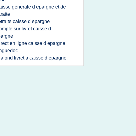
aisse generale d epargne et de
traite
etraite caisse d epargne
ompte sur livret caisse d
pargne
irect en ligne caisse d epargne
anguedoc
lafond livret a caisse d epargne