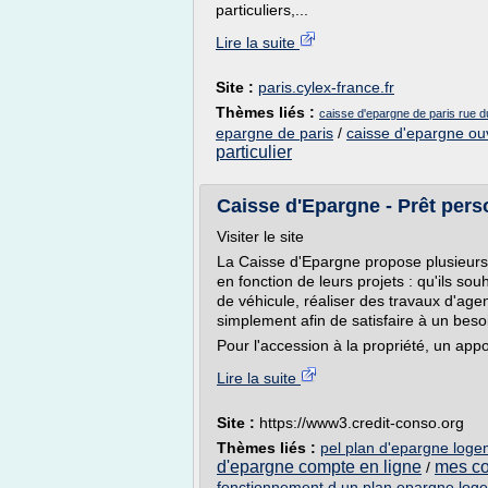
particuliers,...
Lire la suite
Site :
paris.cylex-france.fr
Thèmes liés :
caisse d'epargne de paris rue d
epargne de paris
/
caisse d'epargne ou
particulier
Caisse d'Epargne - Prêt pers
Visiter le site
La Caisse d'Epargne propose plusieurs 
en fonction de leurs projets : qu'ils so
de véhicule, réaliser des travaux d'agen
simplement afin de satisfaire à un besoi
Pour l'accession à la propriété, un appo
Lire la suite
Site :
https://www3.credit-conso.org
Thèmes liés :
pel plan d'epargne log
d'epargne compte en ligne
mes co
/
fonctionnement d un plan epargne log