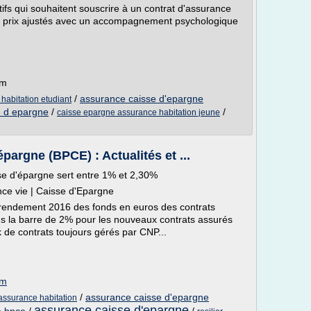
tifs qui souhaitent souscrire à un contrat d'assurance
es prix ajustés avec un accompagnement psychologique
om
/
assurance caisse d'epargne
habitation etudiant
e d epargne
/
/
caisse epargne assurance habitation jeune
argne (BPCE) : Actualités et ...
e d'épargne sert entre 1% et 2,30%
ce vie | Caisse d'Epargne
rendement 2016 des fonds en euros des contrats
ous la barre de 2% pour les nouveaux contrats assurés
 de contrats toujours gérés par CNP...
om
/
assurance caisse d'epargne
 assurance habitation
assurance caisse d'epargne