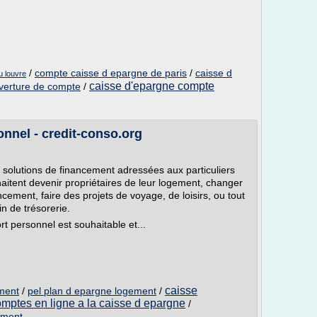
/
compte caisse d epargne de paris
/
caisse d
u louvre
caisse d'epargne compte
verture de compte
/
onnel - credit-conso.org
solutions de financement adressées aux particuliers
uhaitent devenir propriétaires de leur logement, changer
cement, faire des projets de voyage, de loisirs, ou tout
n de trésorerie.
rt personnel est souhaitable et...
caisse
ement
/
pel plan d epargne logement
/
mptes en ligne a la caisse d epargne
/
ement