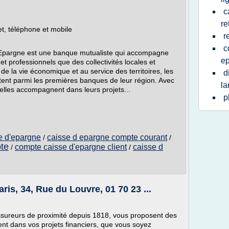
c
re
t, téléphone et mobile
r
c
Epargne est une banque mutualiste qui accompagne
e
 et professionnels que des collectivités locales et
de la vie économique et au service des territoires, les
d
nt parmi les premières banques de leur région. Avec
l
lles accompagnent dans leurs projets...
p
e d'epargne
caisse d epargne compte courant
/
/
te
compte caisse d'epargne client
caisse d
/
/
s, 34, Rue du Louvre, 01 70 23 ...
ssureurs de proximité depuis 1818, vous proposent des
t dans vos projets financiers, que vous soyez