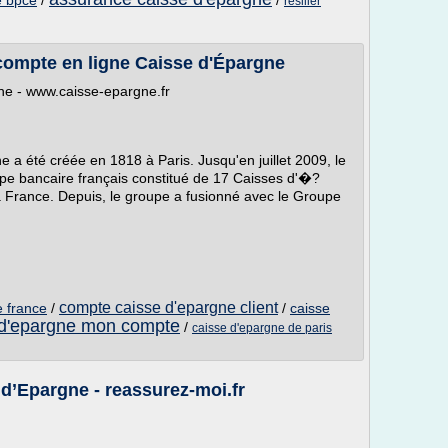
e bpce
/
/
resilier
ompte en ligne Caisse d'Épargne
e - www.caisse-epargne.fr
 été créée en 1818 à Paris. Jusqu'en juillet 2009, le
e bancaire français constitué de 17 Caisses d'�?
la France. Depuis, le groupe a fusionné avec le Groupe
compte caisse d'epargne client
e france
/
/
caisse
 d'epargne mon compte
/
caisse d'epargne de paris
d’Epargne - reassurez-moi.fr