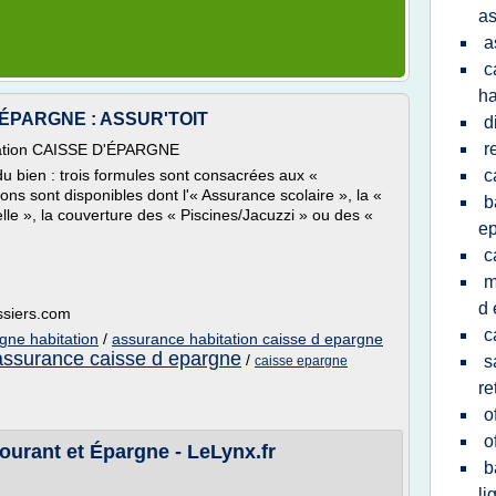
as
a
c
ha
D'ÉPARGNE : ASSUR'TOIT
d
r
bitation CAISSE D'ÉPARGNE
du bien : trois formules sont consacrées aux «
c
ions sont disponibles dont l'« Assurance scolaire », la «
b
lle », la couverture des « Piscines/Jacuzzi » ou des «
e
c
m
d 
ossiers.com
c
gne habitation
/
assurance habitation caisse d epargne
assurance caisse d epargne
/
s
caisse epargne
re
o
o
urant et Épargne - LeLynx.fr
b
li