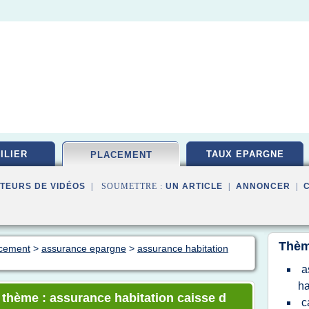
ILIER
TAUX EPARGNE
PLACEMENT
TEURS DE VIDÉOS
| SOUMETTRE :
UN ARTICLE
|
ANNONCER
|
Thèm
acement
>
assurance epargne
>
assurance habitation
a
ha
e thème : assurance habitation caisse d
c