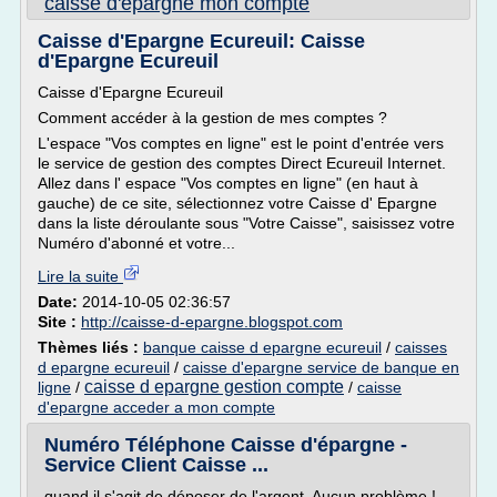
caisse d'epargne mon compte
Caisse d'Epargne Ecureuil: Caisse
d'Epargne Ecureuil
Caisse d'Epargne Ecureuil
Comment accéder à la gestion de mes comptes ?
L'espace "Vos comptes en ligne" est le point d'entrée vers
le service de gestion des comptes Direct Ecureuil Internet.
Allez dans l' espace "Vos comptes en ligne" (en haut à
gauche) de ce site, sélectionnez votre Caisse d' Epargne
dans la liste déroulante sous "Votre Caisse", saisissez votre
Numéro d'abonné et votre...
Lire la suite
Date:
2014-10-05 02:36:57
Site :
http://caisse-d-epargne.blogspot.com
Thèmes liés :
banque caisse d epargne ecureuil
/
caisses
d epargne ecureuil
/
caisse d'epargne service de banque en
caisse d epargne gestion compte
ligne
/
/
caisse
d'epargne acceder a mon compte
Numéro Téléphone Caisse d'épargne -
Service Client Caisse ...
quand il s'agit de déposer de l'argent. Aucun problème !