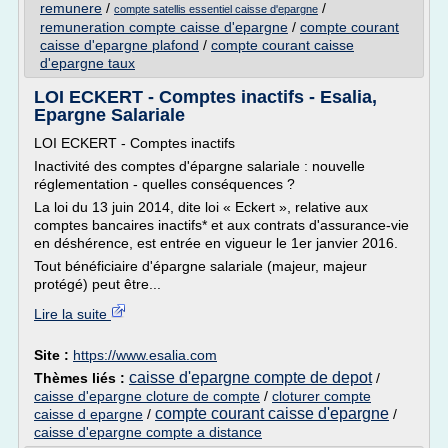
remunere
/
/
compte satellis essentiel caisse d'epargne
remuneration compte caisse d'epargne
/
compte courant
caisse d'epargne plafond
/
compte courant caisse
d'epargne taux
LOI ECKERT - Comptes inactifs - Esalia,
Epargne Salariale
LOI ECKERT - Comptes inactifs
Inactivité des comptes d'épargne salariale : nouvelle
réglementation - quelles conséquences ?
La loi du 13 juin 2014, dite loi « Eckert », relative aux
comptes bancaires inactifs* et aux contrats d'assurance-vie
en déshérence, est entrée en vigueur le 1er janvier 2016.
Tout bénéficiaire d'épargne salariale (majeur, majeur
protégé) peut être...
Lire la suite
Site :
https://www.esalia.com
caisse d'epargne compte de depot
Thèmes liés :
/
caisse d'epargne cloture de compte
/
cloturer compte
compte courant caisse d'epargne
caisse d epargne
/
/
caisse d'epargne compte a distance