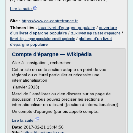
Lire la suite
Site :
https://www.ca-centrefrance.fr
Thèmes liés :
taux livret d'epargne populaire
/
ouverture
d'un livret d'epargne populaire
/
/
taux livret lep caisse d'epargne
/
plafond d'un livret
livret d'epargne populaire credit agricole
d'epargne populaire
Compte d'épargne — Wikipédia
Aller à : navigation , rechercher
Cet article ou cette section adopte un point de vue
régional ou culturel particulier et nécessite une
internationalisation .
(janvier 2013)
Merci de l' améliorer ou d'en discuter sur sa page de
discussion ! Vous pouvez préciser les sections à
internationaliser en utilisant {{section à internationaliser}} .
Un compte d'épargne (parfois appelé compte...
Lire la suite
Date:
2017-02-21 13:44:56
Site :
https://fr.wikipedia.org