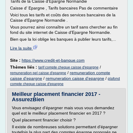
Tarifs de la Caisse d'Epargne Normandie
Caisse d' Epargne , Tarifs bancaires Pas de commentaire
Voici tous les tarifs et coûts des services bancaires de la
Caisse d'Epargne Normandie .
Vous pourrez ainsi connaître un tarif sans chercher au fin
fond du site internet de Caisse d'Epargne Normandie.
Bien que la loi oblige les banques à publier leurs tarifs,...
Lire la suite
Site :
https://www.credit-et-banque.com
Thèmes liés :
/
tarif compte cheque caisse d'epargne
/
remuneration compte
remuneration pel caisse d'epargne
caisse d'epargne
/
remuneration caisse d'epargne
/
plafond
compte cheque caisse d'epargne
Meilleur placement financier 2017 -
AssurezBien
Vous envisagez d'épargner mais vous vous demandez
quel est le meilleur placement financier en 2017 ?
Quel placement financier choisir ?
Il existe de nombreuses solutions permettant d'épargner
toutefois la plus part des comptes épargne proposés ne