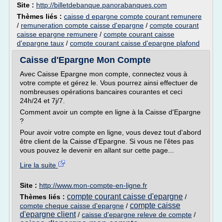
Site :
http://billetdebanque.panorabanques.com
Thèmes liés :
caisse d epargne compte courant remunere
/
remuneration compte caisse d'epargne
/
compte courant
caisse epargne remunere
/
compte courant caisse
d'epargne taux
/
compte courant caisse d'epargne plafond
Caisse d'Epargne Mon Compte
Avec Caisse Epargne mon compte, connectez vous à
votre compte et gérez le. Vous pourrez ainsi effectuer de
nombreuses opérations bancaires courantes et ceci
24h/24 et 7j/7.
Comment avoir un compte en ligne à la Caisse d'Epargne
?
Pour avoir votre compte en ligne, vous devez tout d'abord
être client de la Caisse d'Epargne. Si vous ne l'êtes pas
vous pouvez le devenir en allant sur cette page...
Lire la suite
Site :
http://www.mon-compte-en-ligne.fr
compte courant caisse d'epargne
Thèmes liés :
/
compte caisse
compte cheque caisse d'epargne
/
d'epargne client
/
caisse d'epargne releve de compte
/