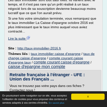
Les taux immobilier sont tout sauf fixes. Ils varient avec le
temps, et il n'est pas rare qu'un prêt réalisé à un taux
négocié lors de sa souscription devienne beaucoup moins
lucratif que ce que l'on aurait prévu.
Si une fois votre simulation terminée, vous remarquez que
le taux immobilier La Caisse d'epargne octobre 2016 est
plus intéressant que le taux immo auquel vous aviez
contracté...
Lire la suite
Site :
http://taux-immobilier-2016.fr
Thèmes liés :
taux immobilier caisse d'epargne
/
taux de
change caisse d'epargne
/
compte courant caisse
compte courant caisse d'epargne
d'epargne taux
/
/
caisse d'epargne mon compte
Retraite française à l'étranger - UFE :
Union des Français ...
Vous ne trouvez pas votre pays dans ces fiches ?
Contactez nous !
En poursuivant votre navigation sur ce site, vous acceptez
Vous êtes ici
X
l'utilisation de cookies pour vous proposer des contenus et
Je m'expatrie
services adaptés à vos centres d'intérêts.
En savoir plus
Message important :