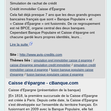
Simulation de rachat de crédit
Crédit immobilier Caisse d'Épargne
Cela fait déjà presque 7 ans que les deux grands groupes
bancaires français que sont « Banque Populaire » et
« Caisse d'Épargne » ont fusionnés. De ce regroupement
est né BPCE, organe central des deux banques.
Cependant Banque Populaire et Caisse d'épargne ont
chacune gardé leurs propres identités, leurs...
Lire la suite
Site :
http://www.avis-credits.com
Thèmes liés :
/
simulation pret immobilier caisse d epargne
/
caisse d'epargne simulation credit immobilier
simulation credit
/
immobilier caisse d epargne
fusion banque populaire caisse
/
d'epargne
fusion banque populaire caisse d epargne
Caisse d'épargne - cBanque.com
Caisse d'Epargne (présentation de la banque)
[En 1818, la première succursale de la Caisse d'Epargne
est créée à Paris. Depuis cette date, la Caisse d'Epargne
s'est développée sur l'ensemble du territoire français. En
fusionnant en 2009 avec la Banque Populaire, elle fait