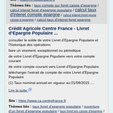
Thèmes liés :
taux compte sur livret caisse d'epargne
/
calcul taux
calcul interet livret d'epargne populaire
/
d'interet compte epargne
/
calcul interet livret jeune
/
calcul taux d'interet livret epargne
caisse d epargne
Crédit Agricole Centre France - Livret
d’Epargne Populaire ...
consulter le solde de votre Livret d'Epargne Populaire et
l'historique des opérations
faire un virement, exceptionnel ou périodique
de votre Livret d'Epargne Populaire vers votre compte
courant
de votre compte courant vers Livret d'Epargne Populaire
télécharger l'extrait de compte de votre Livret d'Epargne
Populaire
(1) Taux nominal annuel en vigueur au 01/08/2015 ,...
Lire la suite
Site :
https://www.ca-centrefrance.fr
Thèmes liés :
taux livret d'epargne populaire
/
ouverture
d'un livret d'epargne populaire
/
/
taux livret lep caisse d'epargne