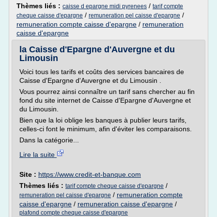
Thèmes liés :
/
caisse d epargne midi pyrenees
tarif compte
/
/
cheque caisse d'epargne
remuneration pel caisse d'epargne
remuneration compte caisse d'epargne
/
remuneration
caisse d'epargne
la Caisse d'Epargne d'Auvergne et du
Limousin
Voici tous les tarifs et coûts des services bancaires de
Caisse d'Epargne d'Auvergne et du Limousin .
Vous pourrez ainsi connaître un tarif sans chercher au fin
fond du site internet de Caisse d'Epargne d'Auvergne et
du Limousin.
Bien que la loi oblige les banques à publier leurs tarifs,
celles-ci font le minimum, afin d'éviter les comparaisons.
Dans la catégorie...
Lire la suite
Site :
https://www.credit-et-banque.com
Thèmes liés :
/
tarif compte cheque caisse d'epargne
/
remuneration compte
remuneration pel caisse d'epargne
caisse d'epargne
/
remuneration caisse d'epargne
/
plafond compte cheque caisse d'epargne