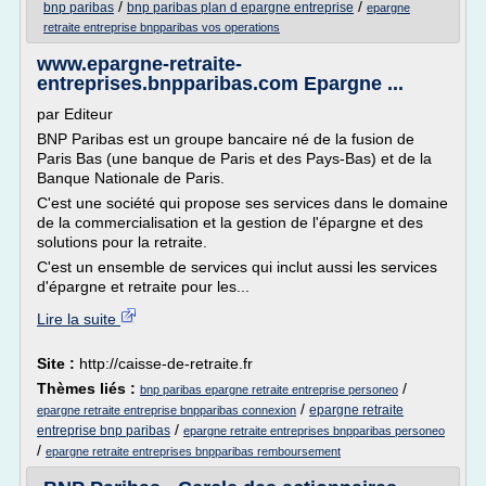
/
/
bnp paribas
bnp paribas plan d epargne entreprise
epargne
retraite entreprise bnpparibas vos operations
www.epargne-retraite-
entreprises.bnpparibas.com Epargne ...
par Editeur
BNP Paribas est un groupe bancaire né de la fusion de
Paris Bas (une banque de Paris et des Pays-Bas) et de la
Banque Nationale de Paris.
C'est une société qui propose ses services dans le domaine
de la commercialisation et la gestion de l'épargne et des
solutions pour la retraite.
C'est un ensemble de services qui inclut aussi les services
d'épargne et retraite pour les...
Lire la suite
Site :
http://caisse-de-retraite.fr
Thèmes liés :
/
bnp paribas epargne retraite entreprise personeo
/
epargne retraite
epargne retraite entreprise bnpparibas connexion
/
entreprise bnp paribas
epargne retraite entreprises bnpparibas personeo
/
epargne retraite entreprises bnpparibas remboursement