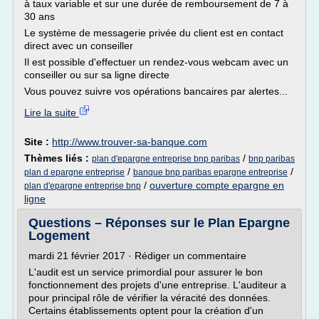
à taux variable et sur une durée de remboursement de 7 à
30 ans
Le système de messagerie privée du client est en contact
direct avec un conseiller
Il est possible d'effectuer un rendez-vous webcam avec un
conseiller ou sur sa ligne directe
Vous pouvez suivre vos opérations bancaires par alertes...
Lire la suite
Site :
http://www.trouver-sa-banque.com
Thèmes liés :
/
plan d'epargne entreprise bnp paribas
bnp paribas
/
/
plan d epargne entreprise
banque bnp paribas epargne entreprise
/
ouverture compte epargne en
plan d'epargne entreprise bnp
ligne
Questions – Réponses sur le Plan Epargne
Logement
mardi 21 février 2017 · Rédiger un commentaire
L'audit est un service primordial pour assurer le bon
fonctionnement des projets d'une entreprise. L'auditeur a
pour principal rôle de vérifier la véracité des données.
Certains établissements optent pour la création d'un