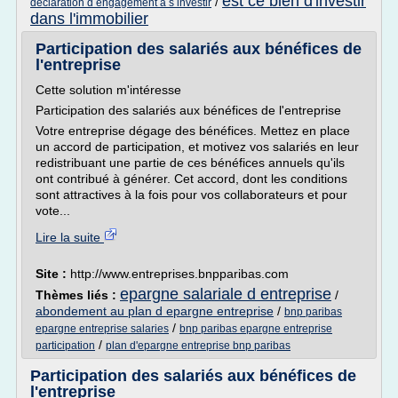
est ce bien d'investir
/
declaration d engagement a s investir
dans l'immobilier
Participation des salariés aux bénéfices de
l'entreprise
Cette solution m'intéresse
Participation des salariés aux bénéfices de l'entreprise
Votre entreprise dégage des bénéfices. Mettez en place
un accord de participation, et motivez vos salariés en leur
redistribuant une partie de ces bénéfices annuels qu'ils
ont contribué à générer. Cet accord, dont les conditions
sont attractives à la fois pour vos collaborateurs et pour
vote...
Lire la suite
Site :
http://www.entreprises.bnpparibas.com
epargne salariale d entreprise
Thèmes liés :
/
abondement au plan d epargne entreprise
/
bnp paribas
/
epargne entreprise salaries
bnp paribas epargne entreprise
/
participation
plan d'epargne entreprise bnp paribas
Participation des salariés aux bénéfices de
l'entreprise