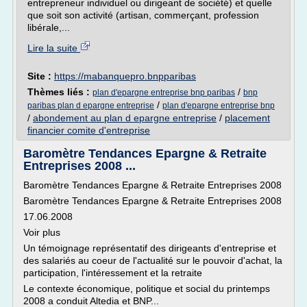
entrepreneur individuel ou dirigeant de société) et quelle
que soit son activité (artisan, commerçant, profession
libérale,...
Lire la suite
Site :
https://mabanquepro.bnpparibas
Thèmes liés :
/
plan d'epargne entreprise bnp paribas
bnp
/
paribas plan d epargne entreprise
plan d'epargne entreprise bnp
/
abondement au plan d epargne entreprise
/
placement
financier comite d'entreprise
Baromètre Tendances Epargne & Retraite
Entreprises 2008 ...
Baromètre Tendances Epargne & Retraite Entreprises 2008
Baromètre Tendances Epargne & Retraite Entreprises 2008
17.06.2008
Voir plus
Un témoignage représentatif des dirigeants d'entreprise et
des salariés au coeur de l'actualité sur le pouvoir d'achat, la
participation, l'intéressement et la retraite
Le contexte économique, politique et social du printemps
2008 a conduit Altedia et BNP...