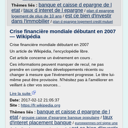
banque et caisse d epargne de l
Thèmes liés :
etat
taux d interet de l epargne
/
/
plan d epargne
est ce bien d'investir
logement de plus de 10 ans
/
dans l'immobilier
/
plan d epargne logement credit mutuel
Crise financière mondiale débutant en 2007
— Wikipédia
Crise financière mondiale débutant en 2007
Un article de Wikipédia, l'encyclopédie libre.
Cet article concerne un événement en cours .
Ces informations peuvent manquer de recul, ne pas
prendre en compte des développements récents ou
changer à mesure que l'événement progresse. Le titre lui-
même peut être provisoire. N'hésitez pas à l'améliorer en
veillant à citer vos sources...
Lire la suite
Date:
2017-02-12 21:05:37
Site :
https://fr.wikipedia.org
banque et caisse d epargne de l
Thèmes liés :
etat
taux
/
groupe caisse d'epargne banque populaire
/
d'interet placement banque
/
europeennes ont signe une