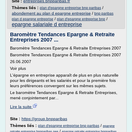
Site :
entreprises.bnpparibas.fr
Thèmes liés :
/
plan d'epargne entreprise bnp paribas
abondement au plan d epargne entreprise
/
bnp paribas
/
/
plan d epargne entreprise
plan d'epargne entreprise bnp
epargne salariale d entreprise
Baromètre Tendances Epargne & Retraite
Entreprises 2007 ...
Baromètre Tendances Epargne & Retraite Entreprises 2007
Baromètre Tendances Epargne & Retraite Entreprises 2007
26.06.2007
Voir plus
L'épargne en entreprise apparaît de plus en plus naturelle
pour les dirigeants et les salariés et pour la première fois
leurs préférences convergent sur les mêmes sujets.
Le baromètre Tendances Epargne & Retraite Entreprises,
mené conjointement par...
Lire la suite
Site :
https://group.bnpparibas
Thèmes liés :
/
plan d'epargne entreprise bnp paribas
epargne
/
retraite entreprise bnpparibas pee
epargne retraite entreprise bnpparibas