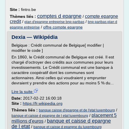
Site :
fintro.be
comptes d epargne
compte epargne
Thèmes liés :
/
credit
/
/
plan d'epargne entreprise bnp paribas
bnp paribas plan d
/
offre compte epargne
epargne entreprise
Dexia — Wikipédia
Belgique : Crédit communal de Belgique[ modifier |
modifier le code ]
En 1860, le Crédit communal de Belgique est créé. Il est
chargé d'octroyer des crédits aux communes pour leurs
investissements. Le Crédit communal est une banque à
caractère coopératif dont les communes sont
actionnaires. Ainsi celles qui voudraient y emprunter
devraient y prendre des actions pour au moins 5 % du...
Lire la suite
Date:
2017-02-22 16:00:18
Site :
https://fr.wikipedia.org
Thèmes liés :
/
banque caisse d'epargne et de l'etat luxembourg
placement 5
/
banque et caisse d epargne de l etat luxembourg
banque et caisse d epargne
millions d'euros
/
de l etat
/
banque et caisse d epargne du luxembourg