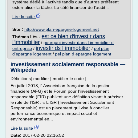
système dédié à l'activité tandis que d'autres préfèrent
externaliser la tâche. Le côté financier de l'audit...
Lire la suite
Site :
http://www.plan-epargne-logement.net
est ce bien d'investir dans
Thèmes liés :
l'immobilier
/
pourquoi investir dans l immobilier d
investir ds l immobilier
entreprise
/
/
pel plan
d'epargne logement
/
pel plan d epargne logement
Investissement socialement responsable —
Wikipédia
Définitions[ modifier | modifier le code ]
En juillet 2013, l' Association française de la gestion
financière (AFG) et le Forum pour l'investissement
responsable (FIR) publient une définition visant à préciser
le rôle de l'ISR : « L'ISR (Investissement Socialement
Responsable) est un placement qui vise à concilier
performance économique et impact social et
environnemental en...
Lire la suite
Date:
2017-02-20 22:16:52