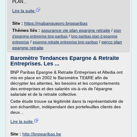
PLAN...
Lire la suite
Site :
https://mabanquepro.bnpparibas
Thèmes liés :
assurance vie plan epargne retraite
/
plan
/
d'epargne entreprise bnp paribas
bnp paribas plan d epargne
/
/
perco plan
entreprise
epargne retraite entreprise bnp paribas
epargne retraite
Baromètre Tendances Epargne & Retraite
Entreprises. Les ...
BNP Paribas Epargne & Retraite Entreprises et Altedia ont
mis en place en 2002 le Baromètre TE&RE afin de
décrypter les attentes, les besoins et les comportements
des entreprises et des salariés vis-à-vis de l'épargne
salariale et de la retraite collective.
Cette étude trouve sa légitimité dans la représentativité de
son échantillon, indépendant des portefeuilles clients des
deux...
Lire la suite
Site :
http://bnpparibas.be