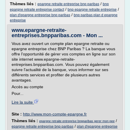
Thèmes liés :
/
epargne retraite entreprise bnp paribas
bnp
/
/
epargne retraite entreprise contact
bnp epargne retraite entreprise
/
plan d'epargne entreprise bnp paribas
bnp paribas plan d epargne
entreprise
www.epargne-retraite-
entreprises.bnpparibas.com - Mon ...
Vous avez ouvert un compte plan epargne retraite ou
epargne entreprise chez BNP Paribas ? La banque vous
offre l'opportunité de gérer vos comptes en ligne sur son
site internet www.epargne-retraite-
entreprises.bnpparibas.com. Vous pouvez également
suivre l'actualité de la banque, vous informer sur ses
différents services et profiter de plusieurs autres
avantages.
Accès au compte
Pour...
Lire la suite
Site :
http://www.mon-compte-epargne.fr
Thèmes liés :
/
epargne retraite entreprise bnpparibas gerer mon pee
/
epargne retraite entreprise bnp paribas
plan d'epargne entreprise