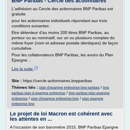
BNP Paribas - Cercle des actionnaires
L'adhésion au Cercle des actionnaires BNP Paribas est
gratuite
pour les actionnaires individuels répondant aux trois
conditions suivantes :
Etre détenteur d'au moins 200 titres BNP Paribas, au
porteur ou au nominatif, sur un ou plusieurs comptes du
même foyer (nom et adresse postale identiques) de façon
cumulative.
Pour les collaborateurs BNP Paribas, les avoirs du Plan
Epargne...
Lire la suite
Site :
https://cercle-actionnaires.bnpparibas
Thèmes liés :
/
plan d'epargne entreprise bnp paribas
bnp
/
paribas plan d epargne entreprise
bnp paribas plan epargne
/
/
entreprise
plan d'epargne entreprise bnp
plan epargne
entreprise bnp
Le projet de loi Macron est cohérent avec
les attentes en ...
A l'occasion de son baromètre 2015, BNP Paribas Epargne