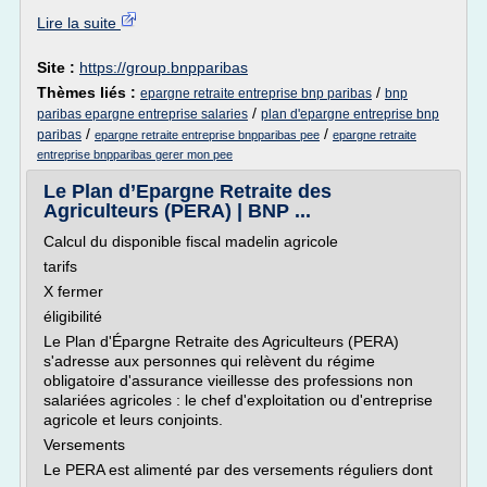
Lire la suite
Site :
https://group.bnpparibas
Thèmes liés :
/
epargne retraite entreprise bnp paribas
bnp
/
paribas epargne entreprise salaries
plan d'epargne entreprise bnp
/
/
paribas
epargne retraite entreprise bnpparibas pee
epargne retraite
entreprise bnpparibas gerer mon pee
Le Plan d’Epargne Retraite des
Agriculteurs (PERA) | BNP ...
Calcul du disponible fiscal madelin agricole
tarifs
X fermer
éligibilité
Le Plan d'Épargne Retraite des Agriculteurs (PERA)
s'adresse aux personnes qui relèvent du régime
obligatoire d'assurance vieillesse des professions non
salariées agricoles : le chef d'exploitation ou d'entreprise
agricole et leurs conjoints.
Versements
Le PERA est alimenté par des versements réguliers dont