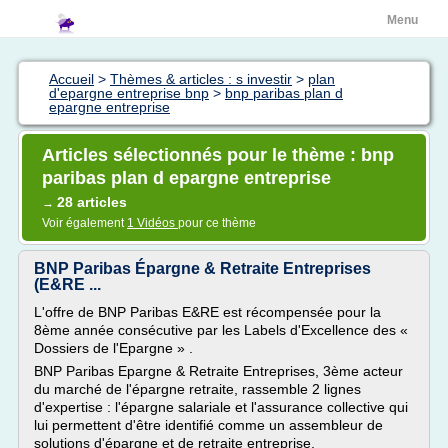
Menu
Accueil
>
Thèmes & articles : s investir
>
plan
d'epargne entreprise bnp
>
bnp paribas plan d
epargne entreprise
Articles sélectionnés pour le thème : bnp
paribas plan d epargne entreprise
28 articles
→
Voir également
1 Vidéos
pour ce thème
BNP Paribas Épargne & Retraite Entreprises
(E&RE ...
L'offre de BNP Paribas E&RE est récompensée pour la
8ème année consécutive par les Labels d'Excellence des «
Dossiers de l'Epargne » .
BNP Paribas Epargne & Retraite Entreprises, 3ème acteur
du marché de l'épargne retraite, rassemble 2 lignes
d'expertise : l'épargne salariale et l'assurance collective qui
lui permettent d'être identifié comme un assembleur de
solutions d'épargne et de retraite entreprise.