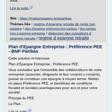
vous...
Lire la suite
Site :
https://mabanquepro.bnpparibas
Thèmes liés :
regime d'epargne retraite de rente non
viagere
/
/
plan d'epargne entreprise bnp paribas
bnp paribas
/
deduction des cotisations d
plan d epargne entreprise
regime d epargne retraite
epargne retraite
/
Plan d’Epargne Entreprise : Préférence PEE
- BNP Paribas
Cette solution m'intéresse
Plan d'Epargne Entreprise : Préférence PEE
Vous souhaitez que l'ensemble des collaborateurs de votre
entreprise (associés, dirigeants et leur conjoint y compris),
puisse se constituer une épargne à moyen terme. Mettez
en place Préférence PEE, et bénéficiez de conditions
fiscales et sociales avantageuses pour eux et pour votre
société.
Principe du PEE
Le Plan...
Lire la suite