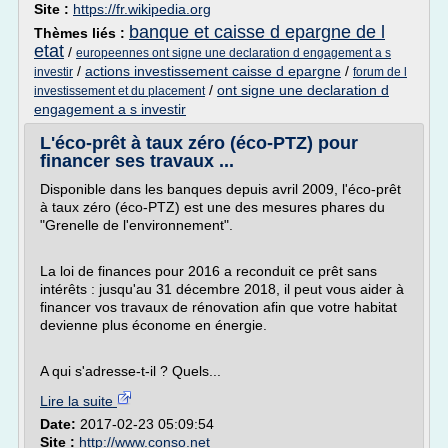
Site :
https://fr.wikipedia.org
banque et caisse d epargne de l
Thèmes liés :
etat
/
europeennes ont signe une declaration d engagement a s
/
actions investissement caisse d epargne
/
investir
forum de l
/
ont signe une declaration d
investissement et du placement
engagement a s investir
L'éco-prêt à taux zéro (éco-PTZ) pour
financer ses travaux ...
Disponible dans les banques depuis avril 2009, l'éco-prêt
à taux zéro (éco-PTZ) est une des mesures phares du
"Grenelle de l'environnement".
La loi de finances pour 2016 a reconduit ce prêt sans
intérêts : jusqu'au 31 décembre 2018, il peut vous aider à
financer vos travaux de rénovation afin que votre habitat
devienne plus économe en énergie.
A qui s'adresse-t-il ? Quels...
Lire la suite
Date:
2017-02-23 05:09:54
Site :
http://www.conso.net