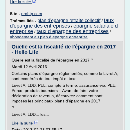
Lire la suite
Site :
probtp.com
taux
plan d'epargne retraite collectif
Thèmes liés :
/
d'epargne des entreprises
epargne salariale d
/
entreprise
taux d epargne des entreprises
/
/
abondement au plan d epargne entreprise
Quelle est la fiscalité de l'épargne en 2017
- Hello Life
Quelle est la fiscalité de l'épargne en 2017 ?
Mardi 12 Avril 2016
Certains plans d'épargne réglementés, comme le Livret A,
sont exonérés de tout impôt et taxe.
Livret A, LDD, PEL, compte à terme, assurance-vie, PEE,
Perco, produits boursiers... Avant de faire votre
déclaration de revenus, découvrez comment sont
imposés les principaux plans d'épargne en 2017.
?
Livret A, LDD... les...
Lire la suite
Date:
2017-02-23 07:35:47