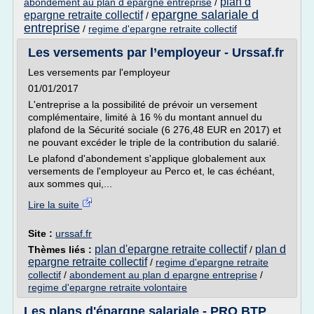
plan d
abondement au plan d epargne entreprise
/
epargne salariale d
epargne retraite collectif
/
entreprise
/
regime d'epargne retraite collectif
Les versements par l’employeur - Urssaf.fr
Les versements par l'employeur
01/01/2017
L'entreprise a la possibilité de prévoir un versement
complémentaire, limité à 16 % du montant annuel du
plafond de la Sécurité sociale (6 276,48 EUR en 2017) et
ne pouvant excéder le triple de la contribution du salarié.
Le plafond d'abondement s'applique globalement aux
versements de l'employeur au Perco et, le cas échéant,
aux sommes qui,...
Lire la suite
Site :
urssaf.fr
plan d'epargne retraite collectif
plan d
Thèmes liés :
/
epargne retraite collectif
/
regime d'epargne retraite
collectif
/
abondement au plan d epargne entreprise
/
regime d'epargne retraite volontaire
Les plans d'épargne salariale - PRO BTP