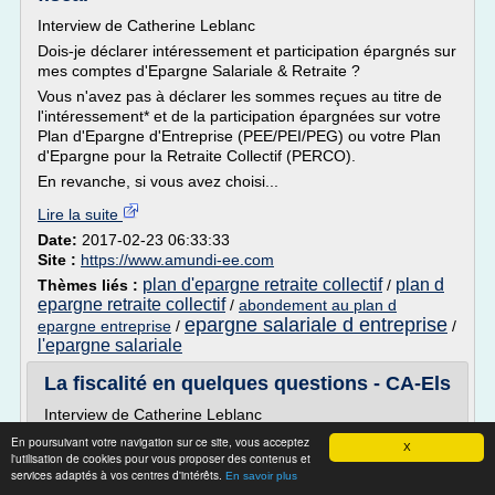
Interview de Catherine Leblanc
Dois-je déclarer intéressement et participation épargnés sur
mes comptes d'Epargne Salariale & Retraite ?
Vous n'avez pas à déclarer les sommes reçues au titre de
l'intéressement* et de la participation épargnées sur votre
Plan d'Epargne d'Entreprise (PEE/PEI/PEG) ou votre Plan
d'Epargne pour la Retraite Collectif (PERCO).
En revanche, si vous avez choisi...
Lire la suite
Date:
2017-02-23 06:33:33
Site :
https://www.amundi-ee.com
plan d'epargne retraite collectif
plan d
Thèmes liés :
/
epargne retraite collectif
/
abondement au plan d
epargne salariale d entreprise
epargne entreprise
/
/
l'epargne salariale
La fiscalité en quelques questions - CA-Els
Interview de Catherine Leblanc
Dois-je déclarer intéressement et participation épargnés
En poursuivant votre navigation sur ce site, vous acceptez
X
l'utilisation de cookies pour vous proposer des contenus et
sur mes comptes d'Epargne Salariale & Retraite ?
services adaptés à vos centres d'intérêts.
En savoir plus
Vous n'avez pas à déclarer les sommes reçues au titre de