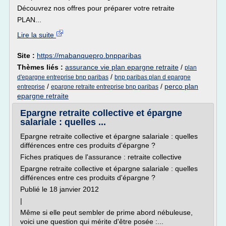
Découvrez nos offres pour préparer votre retraite
PLAN...
Lire la suite
Site :
https://mabanquepro.bnpparibas
Thèmes liés :
assurance vie plan epargne retraite
/
plan
/
d'epargne entreprise bnp paribas
bnp paribas plan d epargne
/
/
perco plan
entreprise
epargne retraite entreprise bnp paribas
epargne retraite
Epargne retraite collective et épargne
salariale : quelles ...
Epargne retraite collective et épargne salariale : quelles
différences entre ces produits d'épargne ?
Fiches pratiques de l'assurance : retraite collective
Epargne retraite collective et épargne salariale : quelles
différences entre ces produits d'épargne ?
Publié le 18 janvier 2012
|
Même si elle peut sembler de prime abord nébuleuse,
voici une question qui mérite d'être posée :...