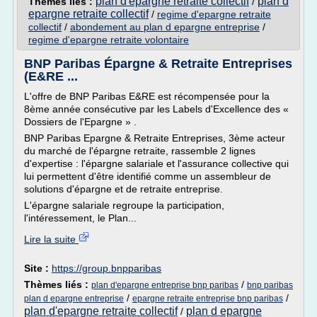
plan d'epargne retraite collectif
plan d
Thèmes liés :
/
epargne retraite collectif
/
regime d'epargne retraite
collectif
/
abondement au plan d epargne entreprise
/
regime d'epargne retraite volontaire
BNP Paribas Épargne & Retraite Entreprises
(E&RE ...
L'offre de BNP Paribas E&RE est récompensée pour la
8ème année consécutive par les Labels d'Excellence des «
Dossiers de l'Epargne » .
BNP Paribas Epargne & Retraite Entreprises, 3ème acteur
du marché de l'épargne retraite, rassemble 2 lignes
d'expertise : l'épargne salariale et l'assurance collective qui
lui permettent d'être identifié comme un assembleur de
solutions d'épargne et de retraite entreprise.
L'épargne salariale regroupe la participation,
l'intéressement, le Plan...
Lire la suite
Site :
https://group.bnpparibas
Thèmes liés :
/
plan d'epargne entreprise bnp paribas
bnp paribas
/
/
plan d epargne entreprise
epargne retraite entreprise bnp paribas
plan d'epargne retraite collectif
plan d epargne
/