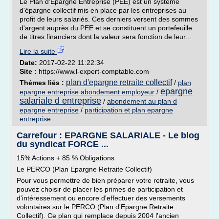
Le Plan d'Épargne Entreprise (PEE) est un système
d'épargne collectif mis en place par les entreprises au
profit de leurs salariés. Ces derniers versent des sommes
d'argent auprès du PEE et se constituent un portefeuille
de titres financiers dont la valeur sera fonction de leur...
Lire la suite
Date:
2017-02-22 11:22:34
Site :
https://www.l-expert-comptable.com
plan d'epargne retraite collectif
Thèmes liés :
/
plan
epargne
epargne entreprise abondement employeur
/
salariale d entreprise
/
abondement au plan d
epargne entreprise
/
participation et plan epargne
entreprise
Carrefour : EPARGNE SALARIALE - Le blog
du syndicat FORCE ...
15% Actions + 85 % Obligations
Le PERCO (Plan Epargne Retraite Collectif)
Pour vous permettre de bien préparer votre retraite, vous
pouvez choisir de placer les primes de participation et
d'intéressement ou encore d'effectuer des versements
volontaires sur le PERCO (Plan d'Epargne Retraite
Collectif). Ce plan qui remplace depuis 2004 l'ancien