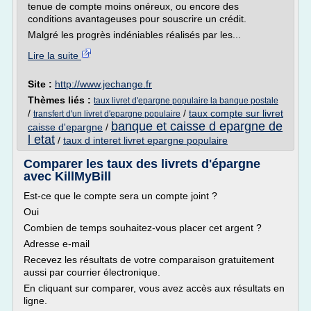
tenue de compte moins onéreux, ou encore des
conditions avantageuses pour souscrire un crédit.
Malgré les progrès indéniables réalisés par les...
Lire la suite
Site :
http://www.jechange.fr
Thèmes liés :
taux livret d'epargne populaire la banque postale
/
/
taux compte sur livret
transfert d'un livret d'epargne populaire
banque et caisse d epargne de
caisse d'epargne
/
l etat
/
taux d interet livret epargne populaire
Comparer les taux des livrets d'épargne
avec KillMyBill
Est-ce que le compte sera un compte joint ?
Oui
Combien de temps souhaitez-vous placer cet argent ?
Adresse e-mail
Recevez les résultats de votre comparaison gratuitement
aussi par courrier électronique.
En cliquant sur comparer, vous avez accès aux résultats en
ligne.