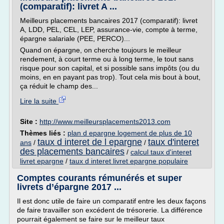
(comparatif): livret A ...
Meilleurs placements bancaires 2017 (comparatif): livret
A, LDD, PEL, CEL, LEP, assurance-vie, compte à terme,
épargne salariale (PEE, PERCO)...
Quand on épargne, on cherche toujours le meilleur
rendement, à court terme ou à long terme, le tout sans
risque pour son capital, et si possible sans impôts (ou du
moins, en en payant pas trop). Tout cela mis bout à bout,
ça réduit le champ des...
Lire la suite
Site :
http://www.meilleursplacements2013.com
Thèmes liés :
plan d epargne logement de plus de 10
taux d interet de l epargne
taux d'interet
ans
/
/
des placements bancaires
/
calcul taux d'interet
livret epargne
/
taux d interet livret epargne populaire
Comptes courants rémunérés et super
livrets d’épargne 2017 ...
Il est donc utile de faire un comparatif entre les deux façons
de faire travailler son excédent de trésorerie. La différence
pourrait également se faire sur le meilleur taux