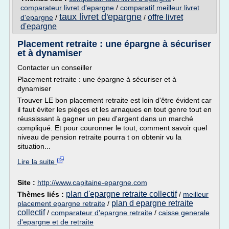
comparateur livret d'epargne
/
comparatif meilleur livret
taux livret d'epargne
offre livret
d'epargne
/
/
d'epargne
Placement retraite : une épargne à sécuriser
et à dynamiser
Contacter un conseiller
Placement retraite : une épargne à sécuriser et à
dynamiser
Trouver LE bon placement retraite est loin d'être évident car
il faut éviter les pièges et les arnaques en tout genre tout en
réussissant à gagner un peu d'argent dans un marché
compliqué. Et pour couronner le tout, comment savoir quel
niveau de pension retraite pourra t on obtenir vu la
situation...
Lire la suite
Site :
http://www.capitaine-epargne.com
plan d'epargne retraite collectif
Thèmes liés :
/
meilleur
plan d epargne retraite
placement epargne retraite
/
collectif
/
comparateur d'epargne retraite
/
caisse generale
d'epargne et de retraite