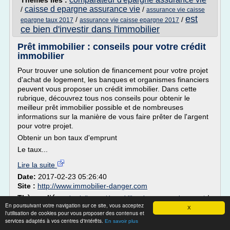
Thèmes liés :
caisse d epargne assurance vie
/
/
assurance vie caisse
est
/
/
epargne taux 2017
assurance vie caisse epargne 2017
ce bien d'investir dans l'immobilier
Prêt immobilier : conseils pour votre crédit
immobilier
Pour trouver une solution de financement pour votre projet
d'achat de logement, les banques et organismes financiers
peuvent vous proposer un crédit immobilier. Dans cette
rubrique, découvrez tous nos conseils pour obtenir le
meilleur prêt immobilier possible et de nombreuses
informations sur la manière de vous faire prêter de l'argent
pour votre projet.
Obtenir un bon taux d'emprunt
Le taux...
Lire la suite
Date:
2017-02-23 05:26:40
Site :
http://www.immobilier-danger.com
Thèmes liés :
/
simulation pret immobilier plan epargne logement
En poursuivant votre navigation sur ce site, vous acceptez
taux d interet de l
calcul taux d'interet livret epargne
/
X
l'utilisation de cookies pour vous proposer des contenus et
epargne
/
comparatif des taux d'epargne par banque
/
services adaptés à vos centres d'intérêts.
En savoir plus
taux d interet livret d epargne