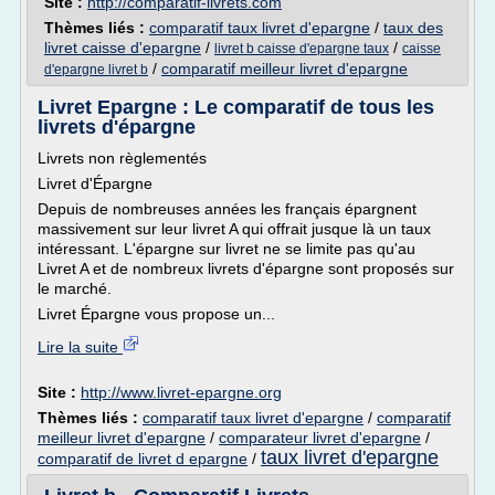
Site :
http://comparatif-livrets.com
Thèmes liés :
comparatif taux livret d'epargne
/
taux des
livret caisse d'epargne
/
/
livret b caisse d'epargne taux
caisse
/
comparatif meilleur livret d'epargne
d'epargne livret b
Livret Epargne : Le comparatif de tous les
livrets d'épargne
Livrets non règlementés
Livret d'Épargne
Depuis de nombreuses années les français épargnent
massivement sur leur livret A qui offrait jusque là un taux
intéressant. L'épargne sur livret ne se limite pas qu'au
Livret A et de nombreux livrets d'épargne sont proposés sur
le marché.
Livret Épargne vous propose un...
Lire la suite
Site :
http://www.livret-epargne.org
Thèmes liés :
comparatif taux livret d'epargne
/
comparatif
meilleur livret d'epargne
/
comparateur livret d'epargne
/
taux livret d'epargne
comparatif de livret d epargne
/