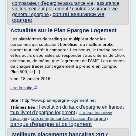
comparateur d'epargne assurance vie
assurance
/
vie les meilleur placement
contrat assurance vie
/
contrat assurance vie
generali epargne
/
epargne
Actualités sur le Plan Epargne Logement
Les plateformes de trading se multiplient donc les
personnes qui souhaitent bénéficier du meilleur broker
auront tout intérêt à comparer. Les bonus, le trading social
et les actifs disponibles correspondent aux critères de choix
principaux, de même que l'agrément de l'AMF. Les attentes
de chaque trader sont également à prendre en compte.
Plus 500, le [...]
lundi 18 janvier 2016 ·...
Lire la suite
Site :
http://www.plan-epargne-logement.net
l'evolution du taux d'epargne en france
Thèmes liés :
/
taux livret d'epargne logement
/
taux livret ldd caisse
/
taux compte sur livret caisse d'epargne
/
d'epargne
banque d'epargne et de logement
Meilleurs placements bancaires 2017