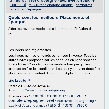
d interet livret d epargne
taux livret d'epargne
/
logement
/
taux livret d'epargne durable
/
comparatif
taux livret d'epargne
Quels sont les meilleurs Placements et
épargne
Aider les revenus modestes à lutter contre l'inflation des
prix
Les livrets non réglementés
Les livrets non réglementés est un peu l'inverse. Tous les
autres livrets proposés par les banques en ligne sont des
livrets libres. C'est-à-dire que seule la banque qui les
propose en fixe les conditions. Les taux y peuvent donc être
plus élevés. Le montant d'épargne est plafonné mais...
Lire la suite
Date:
2017-02-23 02:54:42
Site :
http://www.banquesenligne.org
compte d'epargne sur livret
Thèmes liés :
/
compte d epargne livret
/
taux livret d'epargne ing
/
taux d interet livret d
/
taux livret d'epargne orange