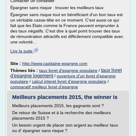
Contacter un conseiller
Épargner sans risque : trouver les meilleurs taux
Épargner sans risque tout en bénéficiant d'un bon taux est
un véritable casse-tête en ce moment. C'est aussi ce qui
fait que les Etats comme la France peuvent emprunter à
des taux négatifs. C'est dire à quel point trouver des taux
de rémunération attractifs est difficilement compatible avec
une volonté...
Lire la suite
Site :
http://www.capitaine-epargne.com
taux livret
Thèmes liés :
taux livret d'epargne populaire
/
d'epargne logement
/
ouverture d'un livret d'epargne
populaire
/
calcul interet livret d'epargne populaire
/
comparatif meilleur livret d'epargne
Meilleurs placements 2015, the winner is
Meilleurs placements 2015, les gagnants sont ?
De retour de Suisse et à la recherche des meilleurs
placements 2015 ?
Un besoin urgent de placer son argent au meilleur taux
ou d' épargner sans risque ?