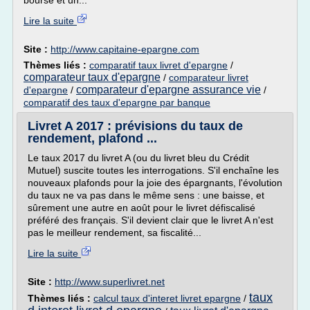
bourse et un...
Lire la suite
Site :
http://www.capitaine-epargne.com
Thèmes liés :
comparatif taux livret d'epargne
/
comparateur taux d'epargne
/
comparateur livret
comparateur d'epargne assurance vie
d'epargne
/
/
comparatif des taux d'epargne par banque
Livret A 2017 : prévisions du taux de
rendement, plafond ...
Le taux 2017 du livret A (ou du livret bleu du Crédit
Mutuel) suscite toutes les interrogations. S'il enchaîne les
nouveaux plafonds pour la joie des épargnants, l'évolution
du taux ne va pas dans le même sens : une baisse, et
sûrement une autre en août pour le livret défiscalisé
préféré des français. S'il devient clair que le livret A n'est
pas le meilleur rendement, sa fiscalité...
Lire la suite
Site :
http://www.superlivret.net
taux
Thèmes liés :
calcul taux d'interet livret epargne
/