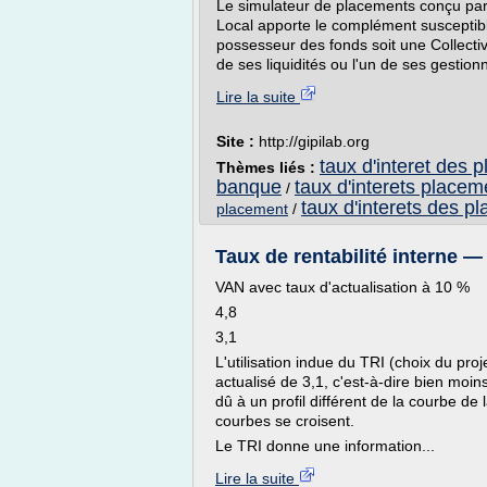
Le simulateur de placements conçu pa
Local apporte le complément susceptible
possesseur des fonds soit une Collectiv
de ses liquidités ou l'un de ses gestionn
Lire la suite
Site :
http://gipilab.org
taux d'interet des 
Thèmes liés :
banque
taux d'interets placem
/
taux d'interets des p
placement
/
Taux de rentabilité interne —
VAN avec taux d'actualisation à 10 %
4,8
3,1
L'utilisation indue du TRI (choix du pro
actualisé de 3,1, c'est-à-dire bien moin
dû à un profil différent de la courbe de l
courbes se croisent.
Le TRI donne une information...
Lire la suite