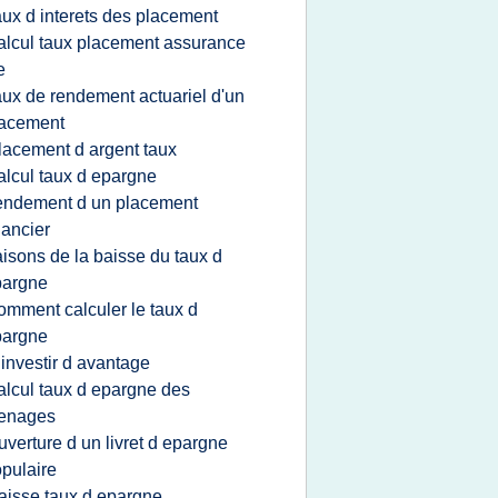
aux d interets des placement
alcul taux placement assurance
e
aux de rendement actuariel d'un
lacement
lacement d argent taux
alcul taux d epargne
endement d un placement
nancier
aisons de la baisse du taux d
pargne
omment calculer le taux d
pargne
 investir d avantage
alcul taux d epargne des
enages
uverture d un livret d epargne
pulaire
aisse taux d epargne