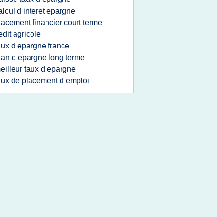
alcul d interet epargne
lacement financier court terme
edit agricole
aux d epargne france
lan d epargne long terme
eilleur taux d epargne
aux de placement d emploi