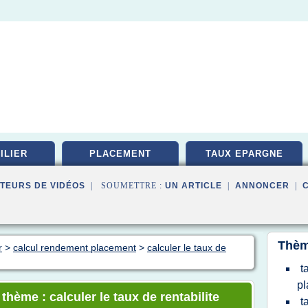
ILIER
PLACEMENT
TAUX EPARGNE
TEURS DE VIDÉOS
| SOUMETTRE :
UN ARTICLE
|
ANNONCER
|
Thèm
r
>
calcul rendement placement
>
calculer le taux de
t
p
thème : calculer le taux de rentabilite
t