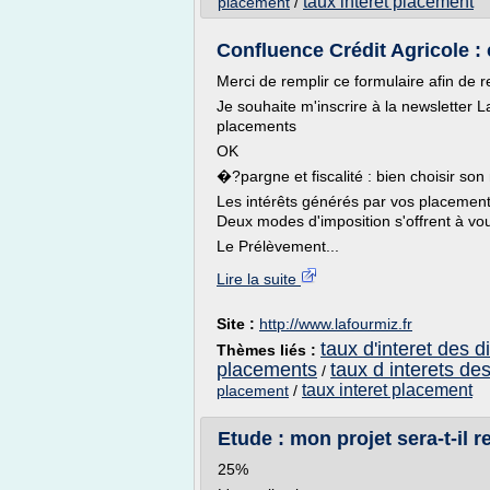
taux interet placement
placement
/
Confluence Crédit Agricole : ca
Merci de remplir ce formulaire afin de r
Je souhaite m'inscrire à la newsletter 
placements
OK
�?pargne et fiscalité : bien choisir so
Les intérêts générés par vos placement 
Deux modes d'imposition s'offrent à vo
Le Prélèvement...
Lire la suite
Site :
http://www.lafourmiz.fr
taux d'interet des 
Thèmes liés :
placements
taux d interets de
/
taux interet placement
placement
/
Etude : mon projet sera-t-il 
25%