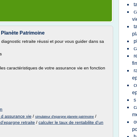
t
c
vi
t
- Planète Patrimoine
p
p
 diagnostic retraite réussi et pour vous guider dans sa
c
s
r
fi
es caractéristiques de votre assurance vie en fonction
r
e
c
e
s
c
om
m
 d assurance vie
/
/
simulateur d'epargne planete patrimoine
o
 d'epargne retraite
/
calculer le taux de rentabilite d'un
po
b