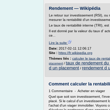
Rendement — Wikipédia
Le retour sur investissement (RSI), ou 
mesurer la rentabilité d'un investisseme
Le taux de rentabilité interne (TRI), est 
Il est donné par la valeur du taux d' a
ce...
Lire la suite
Date:
2017-02-11 12:06:17
Site :
https://fr.wikipedia.org
Thèmes liés :
calculer le taux de renta
taux de rendement du 
/
placement
d un placement
rendement d u
/
Comment calculer la rentabilit
1 Commentaire - Acheter en viager
Quel que soit son investissement, l'inve
placé. Si le calcul d'un investissement 
l'achat d'un viager immobilier. Voyons 
d'évaluer la pertinence d'une annonce 