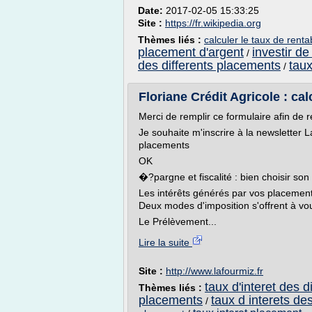
Date:
2017-02-05 15:33:25
Site :
https://fr.wikipedia.org
Thèmes liés :
calculer le taux de renta
placement d'argent
investir de
/
des differents placements
tau
/
Floriane Crédit Agricole : calc
Merci de remplir ce formulaire afin de 
Je souhaite m'inscrire à la newsletter 
placements
OK
�?pargne et fiscalité : bien choisir so
Les intérêts générés par vos placement 
Deux modes d'imposition s'offrent à vo
Le Prélèvement...
Lire la suite
Site :
http://www.lafourmiz.fr
taux d'interet des 
Thèmes liés :
placements
taux d interets d
/