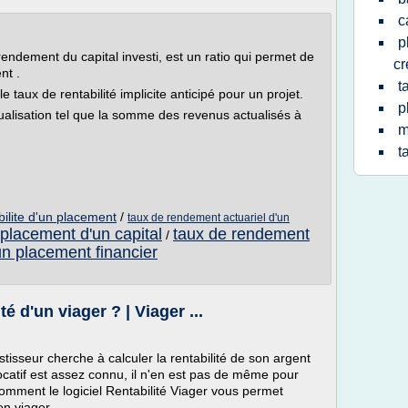
c
p
rendement du capital investi, est un ratio qui permet de
cr
nt .
t
le taux de rentabilité implicite anticipé pour un projet.
p
ctualisation tel que la somme des revenus actualisés à
m
t
bilite d'un placement
/
taux de rendement actuariel d'un
placement d'un capital
taux de rendement
/
n placement financier
é d'un viager ? | Viager ...
stisseur cherche à calculer la rentabilité de son argent
locatif est assez connu, il n'en est pas de même pour
comment le logiciel Rentabilité Viager vous permet
en viager.