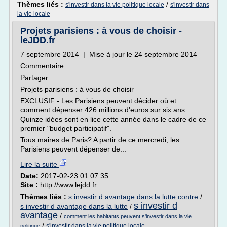
Thèmes liés :
/
s'investir dans la vie politique locale
s'investir dans
la vie locale
Projets parisiens : à vous de choisir -
leJDD.fr
7 septembre 2014 | Mise à jour le 24 septembre 2014
Commentaire
Partager
Projets parisiens : à vous de choisir
EXCLUSIF - Les Parisiens peuvent décider où et
comment dépenser 426 millions d'euros sur six ans.
Quinze idées sont en lice cette année dans le cadre de ce
premier "budget participatif".
Tous maires de Paris? A partir de ce mercredi, les
Parisiens peuvent dépenser de...
Lire la suite
Date:
2017-02-23 01:07:35
Site :
http://www.lejdd.fr
Thèmes liés :
s investir d avantage dans la lutte contre
/
s investir d
s investir d avantage dans la lutte
/
avantage
/
comment les habitants peuvent s'investir dans la vie
/
s'investir dans la vie politique locale
politique