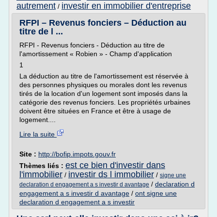
autrement
investir en immobilier d'entreprise
/
RFPI – Revenus fonciers – Déduction au
titre de l ...
RFPI - Revenus fonciers - Déduction au titre de
l'amortissement « Robien » - Champ d'application
1
La déduction au titre de l'amortissement est réservée à
des personnes physiques ou morales dont les revenus
tirés de la location d'un logement sont imposés dans la
catégorie des revenus fonciers. Les propriétés urbaines
doivent être situées en France et être à usage de
logement....
Lire la suite
Site :
http://bofip.impots.gouv.fr
est ce bien d'investir dans
Thèmes liés :
l'immobilier
investir ds l immobilier
/
/
signe une
/
declaration d
declaration d engagement a s investir d avantage
engagement a s investir d avantage
/
ont signe une
declaration d engagement a s investir