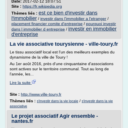
Date:
2017-02-12 18:07:51
Site :
https://fr.wikipedia.org
est ce bien d'investir dans
Thèmes liés :
l'immobilier
/
investir dans l'immobilier a l'etranger
/
placement financier comite d'entreprise
/
pourquoi investir
investir en immobilier
dans l immobilier d entreprise
/
d'entreprise
La vie associative tourysienne - ville-toury.fr
Le tissu associatif local est l'un des meilleurs exemples du
dynamisme de la ville de Toury !
Au 1er août 2016, près d'une cinquantaine d'associations
sont actives sur le territoire communal. Tout au long de
l'année, les...
Lire la suite
Site :
http://www.ville-toury.fr
Thèmes liés :
/
s'investir dans la vie locale
s'investir dans la vie
associative
Le projet associatif Agir ensemble -
nantes.fr