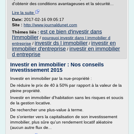
d'obtenir des conditions avantageuses et la sécurité...
Lire la suite
Date:
2017-02-16 09:05:17
Site :
http://www.journaldunet.com
est ce bien d'investir dans
Thèmes liés :
l'immobilier
/
pourquoi investir dans l immobilier d
investir ds l immobilier
investir en
entreprise
/
/
immobilier d'entreprise
investir en immobilier
/
d entreprise
Investir en immobilier : Nos conseils
investissement 2015
Investir en immobilier par la nue-propriété :
De réduire le prix de 40 à 50% par rapport à la valeur de la
pleine propriété.
Investir en immobilier d'habitation sans les risques et soucis
de la gestion locative.
De rechercher une plus-value à terme.
De s'orienter vers la capitalisation de son investissement
immobilier, plus sûre qu'un rendement locatif aléatoire
(aucun autre flux de...