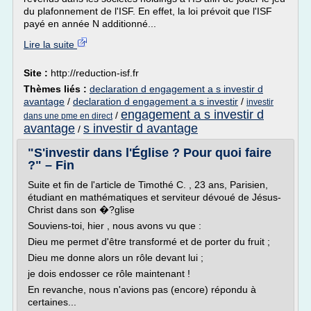
du plafonnement de l'ISF. En effet, la loi prévoit que l'ISF
payé en année N additionné...
Lire la suite
Site :
http://reduction-isf.fr
Thèmes liés :
declaration d engagement a s investir d
avantage
/
declaration d engagement a s investir
/
investir
engagement a s investir d
/
dans une pme en direct
avantage
s investir d avantage
/
"S'investir dans l'Église ? Pour quoi faire
?" – Fin
Suite et fin de l'article de Timothé C. , 23 ans, Parisien,
étudiant en mathématiques et serviteur dévoué de Jésus-
Christ dans son �?glise
Souviens-toi, hier , nous avons vu que :
Dieu me permet d'être transformé et de porter du fruit ;
Dieu me donne alors un rôle devant lui ;
je dois endosser ce rôle maintenant !
En revanche, nous n'avions pas (encore) répondu à
certaines...