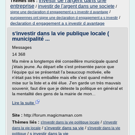
investir de l'argent dans une
Thèmes liés :
entreprise
investir de l'argent dans une societe
/
/
/
signe une declaration d engagement a s investir d avantage
/
europeennes ont signe une declaration d engagement a s investir
declaration d engagement a s investir d avantage
s'investir dans la vie publique locale (
municipalité ...
Messages
14 368
Ma mère a longtemps été conseillère municipale quand
j'étais jeune. Au départ elle s'est présentée parce que
l'équipe qui se présentait l'a beaucoup motivée, elle
n'était pas très emballée mais elle s'est quand même
mise sur la liste et a été élue. J'en garde un très mauvais
souvenir, faut dire que je déteste la politique en général et
la mentalité des gens de la mairie de mon...
Lire la suite
Site :
http://forum.magicmaman.com
Thèmes liés :
/
s'investir dans la vie politique locale
s'investir
/
s'investir dans sa vie
/
dans la vie locale
s'investir dans la vie
/
s investir dans la vie
politique