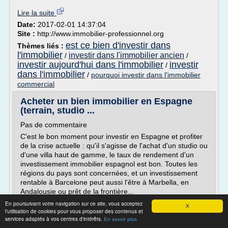
Lire la suite
Date:
2017-02-01 14:37:04
Site :
http://www.immobilier-professionnel.org
est ce bien d'investir dans
Thèmes liés :
l'immobilier
investir dans l'immobilier ancien
/
/
investir aujourd'hui dans l'immobilier
investir
/
dans l'immobilier
/
pourquoi investir dans l'immobilier
commercial
Acheter un bien immobilier en Espagne
(terrain, studio ...
Pas de commentaire
C'est le bon moment pour investir en Espagne et profiter
de la crise actuelle : qu'il s'agisse de l'achat d'un studio ou
d'une villa haut de gamme, le taux de rendement d'un
investissement immobilier espagnol est bon. Toutes les
régions du pays sont concernées, et un investissement
rentable à Barcelone peut aussi l'être à Marbella, en
Andalousie ou prêt de la frontière...
En poursuivant votre navigation sur ce site, vous acceptez
Lire la suite
X
l'utilisation de cookies pour vous proposer des contenus et
Date:
2017-01-13 15:07:08
services adaptés à vos centres d'intérêts.
En savoir plus
Site :
http://meilleursplacements2014.fr