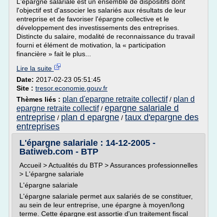
L'épargne salariale est un ensemble de dispositifs dont
l'objectif est d'associer les salariés aux résultats de leur
entreprise et de favoriser l'épargne collective et le
développement des investissements des entreprises.
Distincte du salaire, modalité de reconnaissance du travail
fourni et élément de motivation, la « participation
financière » fait le plus...
Lire la suite
Date:
2017-02-23 05:51:45
Site :
tresor.economie.gouv.fr
plan d'epargne retraite collectif
plan d
Thèmes liés :
/
epargne salariale d
epargne retraite collectif
/
entreprise
plan d epargne
taux d'epargne des
/
/
entreprises
L'épargne salariale : 14-12-2005 -
Batiweb.com - BTP
Accueil > Actualités du BTP > Assurances professionnelles
> L'épargne salariale
L'épargne salariale
L'épargne salariale permet aux salariés de se constituer,
au sein de leur entreprise, une épargne à moyen/long
terme. Cette épargne est assortie d'un traitement fiscal