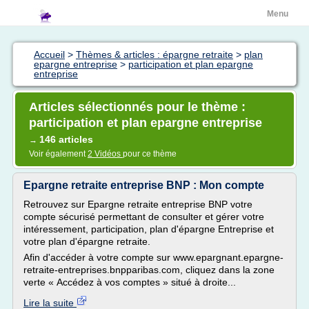
Menu
Accueil
>
Thèmes & articles : épargne retraite
>
plan
epargne entreprise
>
participation et plan epargne
entreprise
Articles sélectionnés pour le thème :
participation et plan epargne entreprise
146 articles
→
Voir également
2 Vidéos
pour ce thème
Epargne retraite entreprise BNP : Mon compte
Retrouvez sur Epargne retraite entreprise BNP votre
compte sécurisé permettant de consulter et gérer votre
intéressement, participation, plan d'épargne Entreprise et
votre plan d'épargne retraite.
Afin d'accéder à votre compte sur www.epargnant.epargne-
retraite-entreprises.bnpparibas.com, cliquez dans la zone
verte « Accédez à vos comptes » situé à droite...
Lire la suite