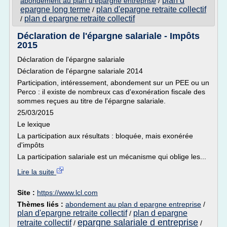
plan d
abondement au plan d epargne entreprise
/
epargne long terme
plan d'epargne retraite collectif
/
plan d epargne retraite collectif
/
Déclaration de l'épargne salariale - Impôts
2015
Déclaration de l'épargne salariale
Déclaration de l'épargne salariale 2014
Participation, intéressement, abondement sur un PEE ou un
Perco : il existe de nombreux cas d'exonération fiscale des
sommes reçues au titre de l'épargne salariale.
25/03/2015
Le lexique
La participation aux résultats : bloquée, mais exonérée
d'impôts
La participation salariale est un mécanisme qui oblige les...
Lire la suite
Site :
https://www.lcl.com
Thèmes liés :
abondement au plan d epargne entreprise
/
plan d'epargne retraite collectif
plan d epargne
/
epargne salariale d entreprise
retraite collectif
/
/