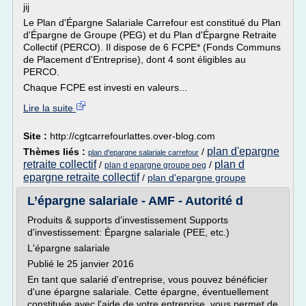
jij
Le Plan d'Épargne Salariale Carrefour est constitué du Plan
d'Épargne de Groupe (PEG) et du Plan d'Épargne Retraite
Collectif (PERCO). Il dispose de 6 FCPE* (Fonds Communs
de Placement d'Entreprise), dont 4 sont éligibles au
PERCO.
Chaque FCPE est investi en valeurs...
Lire la suite
Site :
http://cgtcarrefourlattes.over-blog.com
plan d'epargne
Thèmes liés :
/
plan d'epargne salariale carrefour
retraite collectif
plan d
/
/
plan d epargne groupe peg
epargne retraite collectif
/
plan d'epargne groupe
L’épargne salariale - AMF - Autorité d
Produits & supports d'investissement Supports
d'investissement: Épargne salariale (PEE, etc.)
L'épargne salariale
Publié le 25 janvier 2016
En tant que salarié d'entreprise, vous pouvez bénéficier
d'une épargne salariale. Cette épargne, éventuellement
constituée avec l'aide de votre entreprise, vous permet de