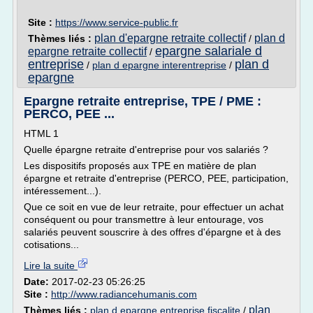
Site :
https://www.service-public.fr
plan d'epargne retraite collectif
plan d
Thèmes liés :
/
epargne salariale d
epargne retraite collectif
/
entreprise
plan d
/
plan d epargne interentreprise
/
epargne
Epargne retraite entreprise, TPE / PME :
PERCO, PEE ...
HTML 1
Quelle épargne retraite d'entreprise pour vos salariés ?
Les dispositifs proposés aux TPE en matière de plan
épargne et retraite d'entreprise (PERCO, PEE, participation,
intéressement...).
Que ce soit en vue de leur retraite, pour effectuer un achat
conséquent ou pour transmettre à leur entourage, vos
salariés peuvent souscrire à des offres d'épargne et à des
cotisations...
Lire la suite
Date:
2017-02-23 05:26:25
Site :
http://www.radiancehumanis.com
plan
Thèmes liés :
plan d epargne entreprise fiscalite
/