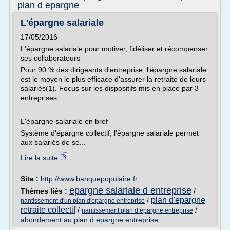
plan d epargne
L'épargne salariale
17/05/2016
L'épargne salariale pour motiver, fidéliser et récompenser
ses collaborateurs
Pour 90 % des dirigeants d'entreprise, l'épargne salariale
est le moyen le plus efficace d'assurer la retraite de leurs
salariés(1). Focus sur les dispositifs mis en place par 3
entreprises.
L'épargne salariale en bref
Système d'épargne collectif, l'épargne salariale permet
aux salariés de se...
Lire la suite
Site :
http://www.banquepopulaire.fr
epargne salariale d entreprise
Thèmes liés :
/
plan d'epargne
/
nantissement d'un plan d'epargne entreprise
retraite collectif
/
/
nantissement plan d epargne entreprise
abondement au plan d epargne entreprise