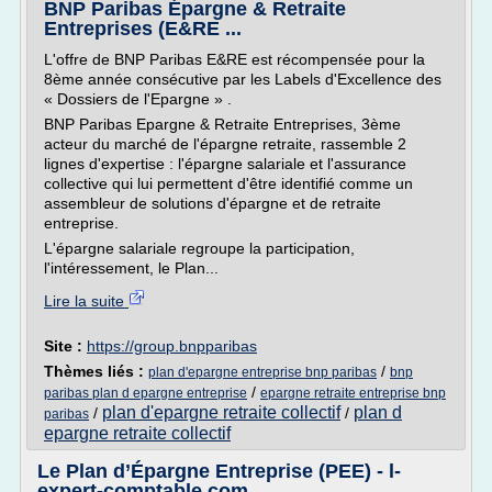
BNP Paribas Épargne & Retraite
Entreprises (E&RE ...
L'offre de BNP Paribas E&RE est récompensée pour la
8ème année consécutive par les Labels d'Excellence des
« Dossiers de l'Epargne » .
BNP Paribas Epargne & Retraite Entreprises, 3ème
acteur du marché de l'épargne retraite, rassemble 2
lignes d'expertise : l'épargne salariale et l'assurance
collective qui lui permettent d'être identifié comme un
assembleur de solutions d'épargne et de retraite
entreprise.
L'épargne salariale regroupe la participation,
l'intéressement, le Plan...
Lire la suite
Site :
https://group.bnpparibas
Thèmes liés :
/
plan d'epargne entreprise bnp paribas
bnp
/
paribas plan d epargne entreprise
epargne retraite entreprise bnp
plan d'epargne retraite collectif
plan d
/
/
paribas
epargne retraite collectif
Le Plan d’Épargne Entreprise (PEE) - l-
expert-comptable.com