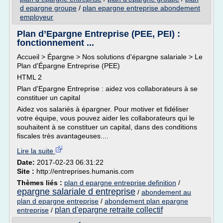
d epargne groupe
/
plan epargne entreprise abondement
employeur
Plan d’Epargne Entreprise (PEE, PEI) :
fonctionnement ...
Accueil > Épargne > Nos solutions d'épargne salariale > Le
Plan d'Épargne Entreprise (PEE)
HTML 2
Plan d'Epargne Entreprise : aidez vos collaborateurs à se
constituer un capital
Aidez vos salariés à épargner. Pour motiver et fidéliser
votre équipe, vous pouvez aider les collaborateurs qui le
souhaitent à se constituer un capital, dans des conditions
fiscales très avantageuses....
Lire la suite
Date:
2017-02-23 06:31:22
Site :
http://entreprises.humanis.com
Thèmes liés :
plan d epargne entreprise definition
/
epargne salariale d entreprise
/
abondement au
plan d epargne entreprise
/
abondement plan epargne
plan d'epargne retraite collectif
entreprise
/