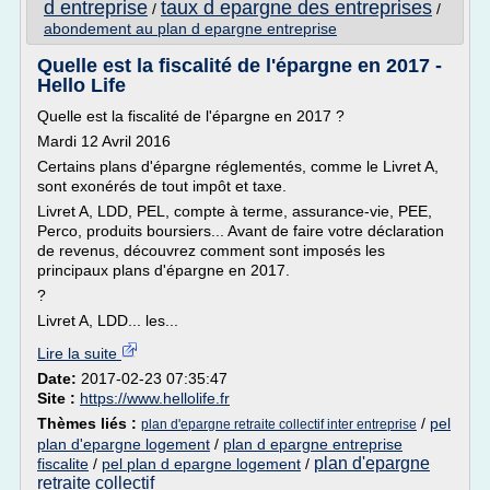
d entreprise
taux d epargne des entreprises
/
/
abondement au plan d epargne entreprise
Quelle est la fiscalité de l'épargne en 2017 -
Hello Life
Quelle est la fiscalité de l'épargne en 2017 ?
Mardi 12 Avril 2016
Certains plans d'épargne réglementés, comme le Livret A,
sont exonérés de tout impôt et taxe.
Livret A, LDD, PEL, compte à terme, assurance-vie, PEE,
Perco, produits boursiers... Avant de faire votre déclaration
de revenus, découvrez comment sont imposés les
principaux plans d'épargne en 2017.
?
Livret A, LDD... les...
Lire la suite
Date:
2017-02-23 07:35:47
Site :
https://www.hellolife.fr
Thèmes liés :
/
pel
plan d'epargne retraite collectif inter entreprise
plan d'epargne logement
/
plan d epargne entreprise
plan d'epargne
fiscalite
/
pel plan d epargne logement
/
retraite collectif