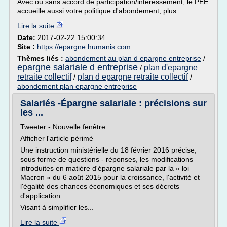
Avec ou sans accord de participation/intéressement, le PEE
accueille aussi votre politique d'abondement, plus...
Lire la suite
Date:
2017-02-22 15:00:34
Site :
https://epargne.humanis.com
Thèmes liés :
abondement au plan d epargne entreprise
/
epargne salariale d entreprise
plan d'epargne
/
retraite collectif
plan d epargne retraite collectif
/
/
abondement plan epargne entreprise
Salariés -Épargne salariale : précisions sur
les ...
Tweeter - Nouvelle fenêtre
Afficher l'article périmé
Une instruction ministérielle du 18 février 2016 précise,
sous forme de questions - réponses, les modifications
introduites en matière d'épargne salariale par la « loi
Macron » du 6 août 2015 pour la croissance, l'activité et
l'égalité des chances économiques et ses décrets
d'application.
Visant à simplifier les...
Lire la suite