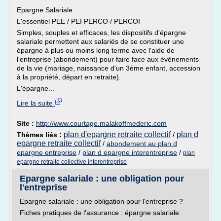
Epargne Salariale
L'essentiel PEE / PEI PERCO / PERCOI
Simples, souples et efficaces, les dispositifs d'épargne
salariale permettent aux salariés de se constituer une
épargne à plus ou moins long terme avec l'aide de
l'entreprise (abondement) pour faire face aux événements
de la vie (mariage, naissance d'un 3ème enfant, accession
à la propriété, départ en retraite).
L'épargne...
Lire la suite
Site :
http://www.courtage.malakoffmederic.com
plan d'epargne retraite collectif
plan d
Thèmes liés :
/
epargne retraite collectif
/
abondement au plan d
epargne entreprise
/
plan d epargne interentreprise
/
plan
epargne retraite collective interentreprise
Epargne salariale : une obligation pour
l'entreprise
Epargne salariale : une obligation pour l'entreprise ?
Fiches pratiques de l'assurance : épargne salariale