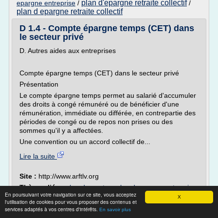
plan d'epargne retraite collectif
epargne entreprise
/
/
plan d epargne retraite collectif
D 1.4 - Compte épargne temps (CET) dans
le secteur privé
D. Autres aides aux entreprises
Compte épargne temps (CET) dans le secteur privé
Présentation
Le compte épargne temps permet au salarié d'accumuler
des droits à congé rémunéré ou de bénéficier d'une
rémunération, immédiate ou différée, en contrepartie des
périodes de congé ou de repos non prises ou des
sommes qu'il y a affectées.
Une convention ou un accord collectif de...
Lire la suite
Site :
http://www.arftlv.org
Thèmes liés :
abondement au plan d epargne entreprise
En poursuivant votre navigation sur ce site, vous acceptez
plan d'epargne retraite collectif
plan d epargne
/
/
X
l'utilisation de cookies pour vous proposer des contenus et
retraite collectif
/
plan d epargne interentreprise
/
plan
services adaptés à vos centres d'intérêts.
En savoir plus
d'epargne groupe