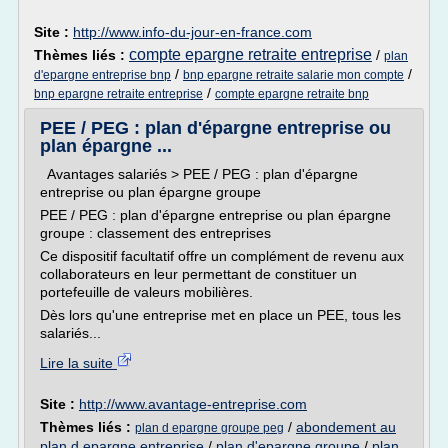
Site :
http://www.info-du-jour-en-france.com
compte epargne retraite entreprise
Thèmes liés :
/
plan
/
/
d'epargne entreprise bnp
bnp epargne retraite salarie mon compte
/
bnp epargne retraite entreprise
compte epargne retraite bnp
PEE / PEG : plan d'épargne entreprise ou
plan épargne ...
Avantages salariés > PEE / PEG : plan d'épargne
entreprise ou plan épargne groupe
PEE / PEG : plan d'épargne entreprise ou plan épargne
groupe : classement des entreprises
Ce dispositif facultatif offre un complément de revenu aux
collaborateurs en leur permettant de constituer un
portefeuille de valeurs mobilières.
Dès lors qu'une entreprise met en place un PEE, tous les
salariés...
Lire la suite
Site :
http://www.avantage-entreprise.com
Thèmes liés :
/
abondement au
plan d epargne groupe peg
plan d epargne entreprise
/
plan d'epargne groupe
/
plan