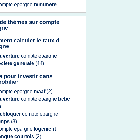
ompte epargne
remunere
 de thèmes sur
compte
gne
ent calculer le taux d
gne
uverture
compte epargne
ociete generale
(44)
e pour investir dans
mobilier
ompte epargne
maaf
(2)
uverture
compte epargne
bebe
)
ebloquer
compte epargne
emps
(8)
ompte epargne
logement
anque courtois
(2)