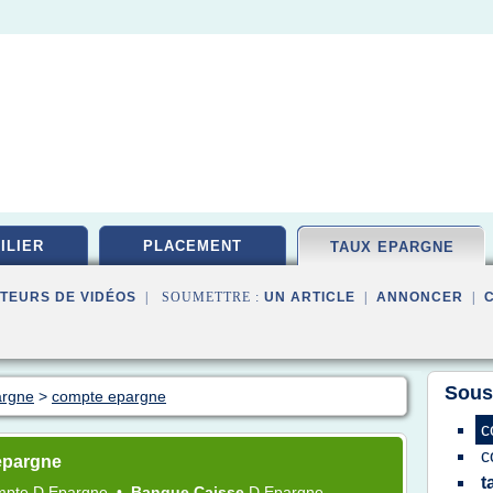
ILIER
PLACEMENT
TAUX EPARGNE
TEURS DE VIDÉOS
| SOUMETTRE :
UN ARTICLE
|
ANNONCER
|
Sous
argne
>
compte epargne
c
c
epargne
t
mpte
D
Epargne
•
Banque Caisse
D
Epargne