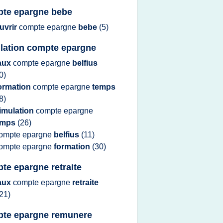
te epargne bebe
uvrir
compte epargne
bebe
(5)
lation compte epargne
aux
compte epargne
belfius
0)
ormation
compte epargne
temps
8)
imulation
compte epargne
emps
(26)
ompte epargne
belfius
(11)
ompte epargne
formation
(30)
te epargne retraite
aux
compte epargne
retraite
21)
te epargne remunere