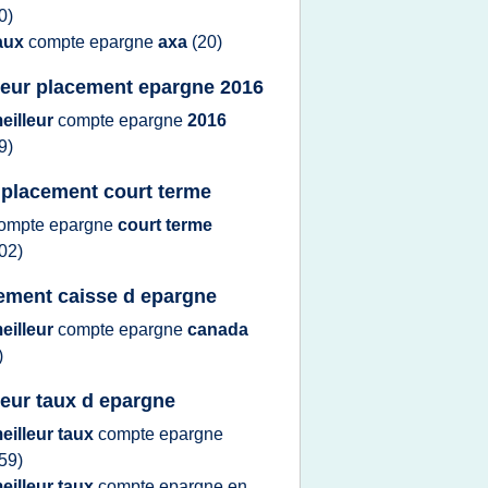
0)
aux
compte epargne
axa
(20)
leur placement epargne 2016
eilleur
compte epargne
2016
9)
 placement court terme
ompte epargne
court terme
02)
ement caisse d epargne
eilleur
compte epargne
canada
)
leur taux d epargne
eilleur taux
compte epargne
59)
eilleur taux
compte epargne
en