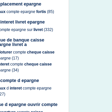
 placement epargne
aux
compte epargne
fortis
(85)
interet livret epargne
ompte epargne
sur
livret
(332)
ue de banque caisse
argne livret a
loturer
compte
cheque caisse
pargne
(17)
nteret
compte
cheque caisse
pargne
(34)
 compte d epargne
aux
d
interet
compte epargne
27)
se d epargne ouvrir compte