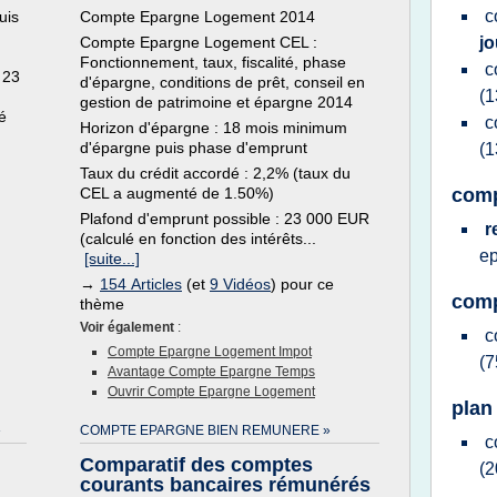
c
uis
Compte Epargne Logement 2014
Compte Epargne Logement CEL :
j
Fonctionnement, taux, fiscalité, phase
c
 23
d'épargne, conditions de prêt, conseil en
(1
gestion de patrimoine et épargne 2014
é
c
Horizon d'épargne : 18 mois minimum
d'épargne puis phase d'emprunt
(1
Taux du crédit accordé : 2,2% (taux du
CEL a augmenté de 1.50%)
comp
Plafond d'emprunt possible : 23 000 EUR
r
(calculé en fonction des intérêts...
e
[suite...]
→
154 Articles
(et
9 Vidéos
) pour ce
comp
thème
Voir également
:
c
Compte Epargne Logement Impot
(7
Avantage Compte Epargne Temps
Ouvrir Compte Epargne Logement
plan
»
COMPTE EPARGNE BIEN REMUNERE »
c
Comparatif des comptes
(2
courants bancaires rémunérés