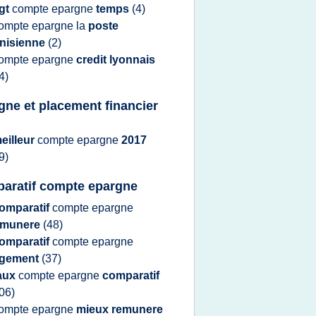
gt
compte epargne
temps
(4)
ompte epargne
la
poste
unisienne
(2)
ompte epargne
credit lyonnais
4)
gne et placement financier
eilleur
compte epargne
2017
9)
aratif compte epargne
omparatif
compte epargne
emunere
(48)
omparatif
compte epargne
ogement
(37)
aux
compte epargne
comparatif
06)
ompte epargne
mieux remunere