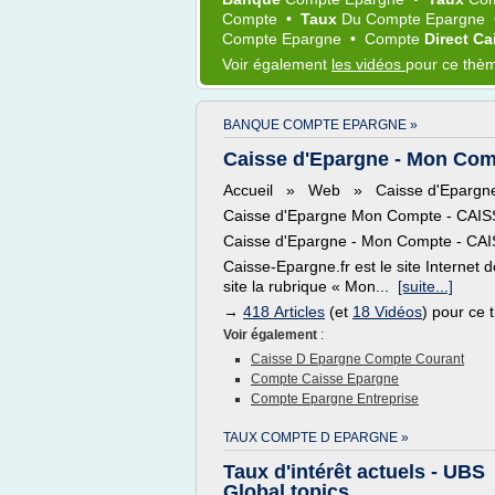
Compte
•
Taux
Du
Compte Epargne
Compte Epargne
•
Compte
Direct C
Voir également
les vidéos
pour ce thè
BANQUE COMPTE EPARGNE »
Caisse d'Epargne - Mon Co
Accueil » Web » Caisse d'Epargn
Caisse d'Epargne Mon Compte - CA
Caisse d'Epargne - Mon Compte - C
Caisse-Epargne.fr est le site Internet 
site la rubrique « Mon...
[suite...]
→
418 Articles
(et
18 Vidéos
) pour ce
Voir également
:
Caisse D Epargne Compte Courant
Compte Caisse Epargne
Compte Epargne Entreprise
TAUX COMPTE D EPARGNE »
Taux d'intérêt actuels - UBS
Global topics