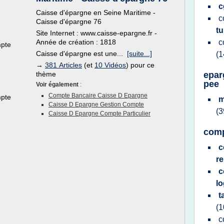
c
Caisse d'épargne en Seine Maritime -
c
Caisse d'épargne 76
t
Site Internet : www.caisse-epargne.fr -
Année de création : 1818
c
mpte
Caisse d'épargne est une...
[suite...]
(1
→
381 Articles
(et
10 Vidéos
) pour ce
thème
epar
pee
Voir également
:
Compte Bancaire Caisse D Epargne
mpte
m
Caisse D Epargne Gestion Compte
(3
Caisse D Epargne Compte Particulier
comp
c
r
c
l
t
(1
c