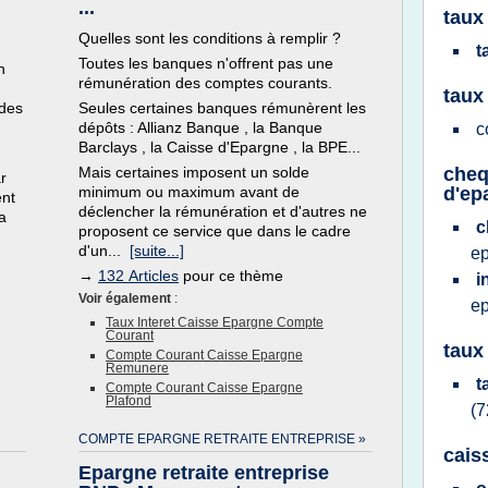
...
taux
Quelles sont les conditions à remplir ?
t
Toutes les banques n'offrent pas une
n
rémunération des comptes courants.
taux 
 des
Seules certaines banques rémunèrent les
dépôts : Allianz Banque , la Banque
c
Barclays , la Caisse d'Epargne , la BPE...
Mais certaines imposent un solde
cheq
r
minimum ou maximum avant de
d'ep
ent
déclencher la rémunération et d'autres ne
a
c
proposent ce service que dans le cadre
d'un...
[suite...]
e
→
132 Articles
pour ce thème
i
Voir également
:
e
Taux Interet Caisse Epargne Compte
Courant
taux
Compte Courant Caisse Epargne
Remunere
t
Compte Courant Caisse Epargne
Plafond
(7
COMPTE EPARGNE RETRAITE ENTREPRISE »
cais
Epargne retraite entreprise