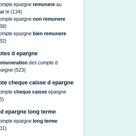
ompte epargne
remunere
au
our
le
(134)
ompte epargne
non remunere
38)
ompte epargne
bien remunere
32)
tes d epargne
emuneration
des
compte
d
pargne
(523)
te cheque caisse d epargne
ompte
cheque caisse
epargne
5)
 d epargne long terme
ompte epargne
long terme
01)