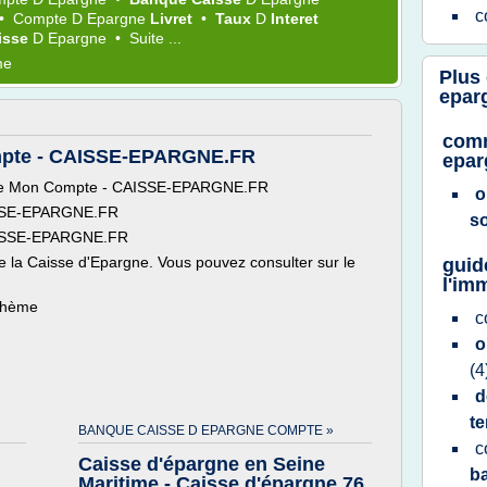
c
•
Compte
D
Epargne
Livret
•
Taux
D
Interet
aisse
D
Epargne
•
Suite ...
me
Plus
epar
comm
mpte - CAISSE-EPARGNE.FR
epar
e Mon Compte - CAISSE-EPARGNE.FR
o
ISSE-EPARGNE.FR
s
AISSE-EPARGNE.FR
de la Caisse d'Epargne. Vous pouvez consulter sur le
guid
l'im
 thème
c
o
(4
d
t
BANQUE CAISSE D EPARGNE COMPTE »
c
Caisse d'épargne en Seine
b
Maritime - Caisse d'épargne 76