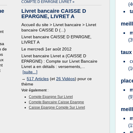
COMPTE D EPARGNE LIVRET »
(4
ne
Livret bancaire CAISSE D
t
EPARGNE, LIVRET A
meil
Accueil du site > Livret bancaire > Livret
bancaire CAISSE D (...)
nt
m
Livret bancaire CAISSE D EPARGNE,
(3
LIVRET A
 sa
u de
Le mercredi 1er août 2012
taux
ns
Livret bancaire Livret a (CAISSE D
ux
EPARGNE) : Compte sur Livret Bancaire
c
nt
Livret a en détails : versements,...
(1
t
[suite...]
→
517 Articles
(et
26 Vidéos
) pour ce
plac
thème
m
Voir également
:
(9
Compte Epargne Sur Livret
Compte Bancaire Caisse Epargne
Caisse Epargne Compte Sur Livret
meil
m
(1
m