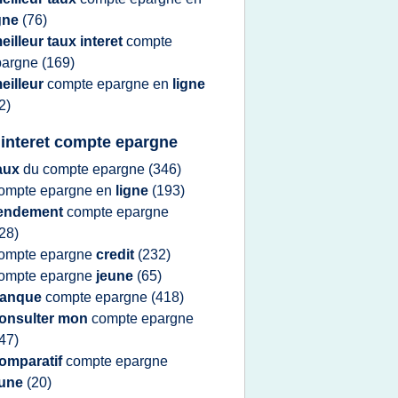
igne
(76)
eilleur taux interet
compte
pargne
(169)
eilleur
compte epargne
en
ligne
2)
 interet compte epargne
aux
du
compte epargne
(346)
ompte epargne
en
ligne
(193)
endement
compte epargne
28)
ompte epargne
credit
(232)
ompte epargne
jeune
(65)
anque
compte epargne
(418)
onsulter mon
compte epargne
47)
omparatif
compte epargne
eune
(20)