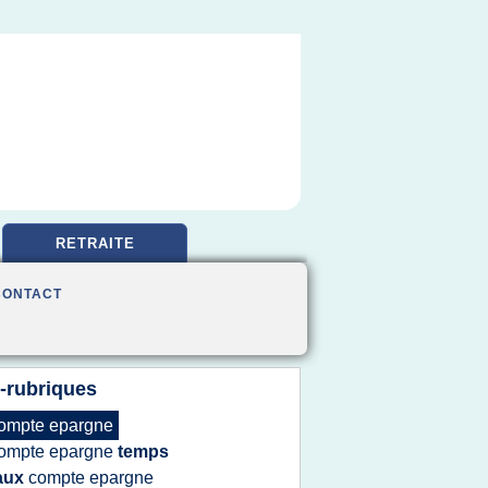
RETRAITE
CONTACT
-rubriques
ompte epargne
ompte epargne
temps
aux
compte epargne