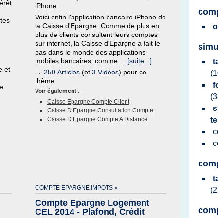
érêt
iPhone
comp
Voici enfin l'application bancaire iPhone de
ites
la Caisse d'Epargne. Comme de plus en
o
plus de clients consultent leurs comptes
sur internet, la Caisse d'Epargne a fait le
simu
pas dans le monde des applications
mobiles bancaires, comme...
[suite...]
t
e et
→
250 Articles
(et
3 Vidéos
) pour ce
(1
thème
f
de
Voir également
:
(3
Caisse Epargne Compte Client
s
Caisse D Epargne Consultation Compte
Caisse D Epargne Compte A Distance
t
c
c
comp
t
COMPTE EPARGNE IMPOTS »
(2
Compte Epargne Logement
comp
CEL 2014 - Plafond, Crédit