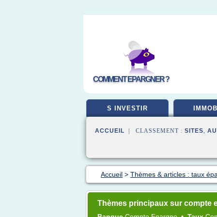
COMMENT EPARGNER ?
S INVESTIR
IMMOB
ACCUEIL
| CLASSEMENT :
SITES
,
AU
Accueil
>
Thèmes & articles : taux ép
Thèmes principaux sur compte 
Banque
Compte Epargne
•
Taux
Co