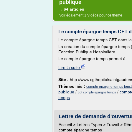
publique
64 articles
→
Voir également
1 Vidéos
pour ce thème
Le compte épargne temps CET dan
Le compte épargne temps CET dans l
La création du compte épargne temps (C
Fonction Publique Hospitalière.
Le compte épargne temps permet à...
Lire la suite
Site :
http://www.cgthopitalsaintgaudens
Thèmes liés :
compte epargne temps foncti
publique
/
/
compt
cgt compte epargne temps
temps
Lettre de demande d'ouvertu
Accueil > Lettres Types > Travail > Ré
compte épargne temps