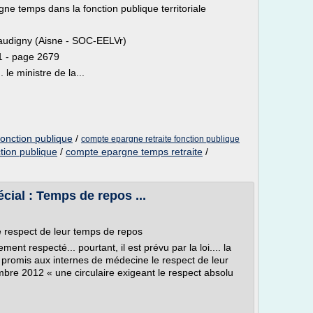
ne temps dans la fonction publique territoriale
audigny (Aisne - SOC-EELVr)
1 - page 2679
 le ministre de la...
onction publique
/
compte epargne retraite fonction publique
tion publique
/
compte epargne temps retraite
/
cial : Temps de repos ...
e respect de leur temps de repos
nt respecté... pourtant, il est prévu par la loi.... la
a promis aux internes de médecine le respect de leur
mbre 2012 « une circulaire exigeant le respect absolu