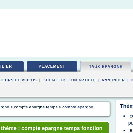
ILIER
PLACEMENT
TAUX EPARGNE
TEURS DE VIDÉOS
| SOUMETTRE :
UN ARTICLE
|
ANNONCER
|
Thèm
argne
>
compte epargne temps
>
compte epargne
c
pu
le thème : compte epargne temps fonction
e