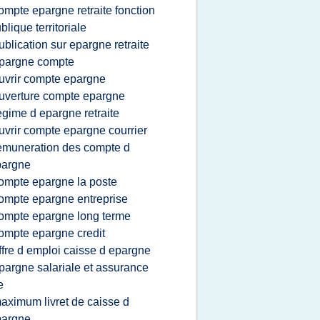
ompte epargne retraite fonction
blique territoriale
ublication sur epargne retraite
pargne compte
uvrir compte epargne
uverture compte epargne
egime d epargne retraite
uvrir compte epargne courrier
emuneration des compte d
pargne
ompte epargne la poste
ompte epargne entreprise
ompte epargne long terme
ompte epargne credit
ffre d emploi caisse d epargne
pargne salariale et assurance
e
aximum livret de caisse d
pargne