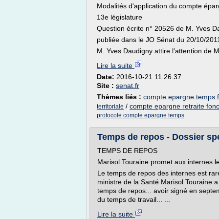
Modalités d'application du compte éparg
13e législature
Question écrite n° 20526 de M. Yves D
publiée dans le JO Sénat du 20/10/201
M. Yves Daudigny attire l'attention de M.
Lire la suite
Date:
2016-10-21 11:26:37
Site :
senat.fr
Thèmes liés :
compte epargne temps f
/
compte epargne retraite fonc
territoriale
protocole compte epargne temps
Temps de repos - Dossier spé
TEMPS DE REPOS
Marisol Touraine promet aux internes l
Le temps de repos des internes est rareme
ministre de la Santé Marisol Touraine 
temps de repos... avoir signé en septe
du temps de travail... ...
Lire la suite