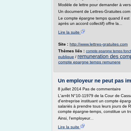
Modèle de lettre pour demander à ver
Un document de Lettres-Gratuites.com 
Le compte épargne temps quand il est m
après un accord collectif) offre la...
Lire la suite
Site :
http://www.lettres-gratuites.com
Thèmes liés :
compte epargne temps foncti
remuneration des com
publique
/
compte epargne temps remunere
Un employeur ne peut pas impo
8 juillet 2014 Pas de commentaire
L'arrêt N°10-11979 de la Cour de Cassa
d'entreprise instituant un compte éparg
salariés à prendre tous leurs jours de
compte épargne-temps, constitue un trou
Ainsi, l'employeur...
Lire la suite