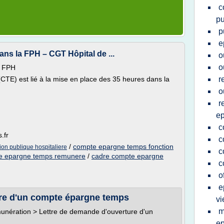
c
pu
p
e
s la FPH – CGT Hôpital de ...
o
o
a FPH
TE) est lié à la mise en place des 35 heures dans la
r
o
r
e
c
.fr
c
/
compte epargne temps fonction
on publique hospitaliere
c
e epargne temps remunere
/
cadre compte epargne
c
o
e
re d'un compte épargne temps
vi
m
munération > Lettre de demande d'ouverture d'un
e