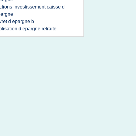
ctions investissement caisse d
pargne
ivret d epargne b
otisation d epargne retraite