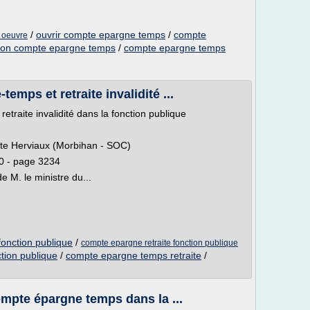
/
ouvrir compte epargne temps
/
compte
 oeuvre
ion compte epargne temps
/
compte epargne temps
mps et retraite invalidité ...
traite invalidité dans la fonction publique
te Herviaux (Morbihan - SOC)
0 - page 3234
e M. le ministre du...
onction publique
/
compte epargne retraite fonction publique
tion publique
/
compte epargne temps retraite
/
ompte épargne temps dans la ...