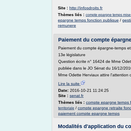
Site :
http://infosdroits.fr
Thèmes liés :
compte epargne temps mise
epargne temps fonction publique
/
gest
remunere
Paiement du compte épargne-te
Paiement du compte épargne-temps et re
13e législature
Question écrite n° 16424 de Mme Odet
publiée dans le JO Sénat du 16/12/201
Mme Odette Herviaux attire l'attention d
Lire la suite
Date:
2016-10-21 11:24:25
Site :
senat.fr
Thèmes liés :
compte epargne temps f
/
compte epargne retraite fonc
territoriale
paiement compte epargne temps
Modalités d'application du c