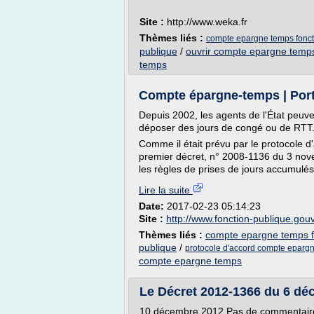
Site :
http://www.weka.fr
Thèmes liés :
compte epargne temps foncti
publique
/
ouvrir compte epargne temp
temps
Compte épargne-temps | Porta
Depuis 2002, les agents de l'État peuv
déposer des jours de congé ou de RTT
Comme il était prévu par le protocole d
premier décret, n° 2008-1136 du 3 nov
les règles de prises de jours accumulés
Lire la suite
Date:
2017-02-23 05:14:23
Site :
http://www.fonction-publique.gouv
Thèmes liés :
compte epargne temps f
publique
/
protocole d'accord compte eparg
compte epargne temps
Le Décret 2012-1366 du 6 déc
10 décembre 2012 Pas de commentair